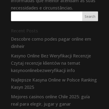
informadas que melhor atendam às suas
necessidades e circunstâncias.
Recent Posts
Descobre como podes pagar online em
dinheir
Kasyno Online Bez Weryfikacji Recenzje
Czytaj recenzje klientów na temat
kasynoonlinebezweryfikacji info
Najlepsze Kasyna Online w Polsce Ranking
Kasyn 2025
Mejores casinos online Chile 2025: guía
real para elegir, jugar y ganar