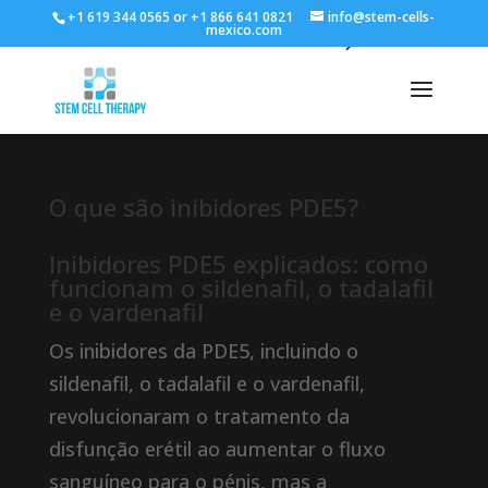
+1 619 344 0565 or +1 866 641 0821
info@stem-cells-
mexico.com
O que são inibidores PDE5?
Inibidores PDE5 explicados: como
funcionam o sildenafil, o tadalafil
e o vardenafil
Os inibidores da PDE5, incluindo o
sildenafil, o tadalafil e o vardenafil,
revolucionaram o tratamento da
disfunção erétil ao aumentar o fluxo
sanguíneo para o pénis, mas a