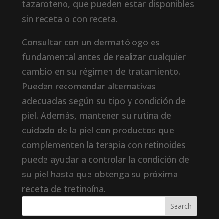
tazaroteno, que pueden estar disponibles
sin receta o con receta.
Consultar con un dermatólogo es
fundamental antes de realizar cualquier
cambio en su régimen de tratamiento.
Pueden recomendar alternativas
adecuadas según su tipo y condición de
piel. Además, mantener su rutina de
cuidado de la piel con productos que
complementen la terapia con retinoides
puede ayudar a controlar la condición de
su piel hasta que obtenga su próxima
receta de tretinoína.