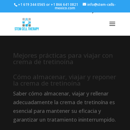
+1 619 344 0565 or +1 866 641 0821
info@stem-cells-
mexico.com
Mejores prácticas para viajar con
crema de tretinoína
Cómo almacenar, viajar y reponer
la crema de tretinoína
Saber cómo almacenar, viajar y rellenar
adecuadamente la crema de tretinoína es
esencial para mantener su eficacia y
garantizar un tratamiento ininterrumpido.