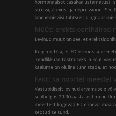
hormonaalset tasakaalustamatust, s
stressi, ärevust ja depressiooni. See
lähenemisviisi tähtsust diagnoosimisel
Müüt: erektsioonihäired
Levinud müüt on see, et erektsioonih
Kuigi on tõsi, et ED levimus suurene
Teadlikkuse tõstmiseks ja kõigi van
kaaluma on oluline tunnistada, et n
Fakt: ka noortel meestel 
Vastupidiselt levinud arvamusele või
sealhulgas 20-30-aastaseid mehi. Uur
meestest kogevad ED erineval määral.
seotud seisund.