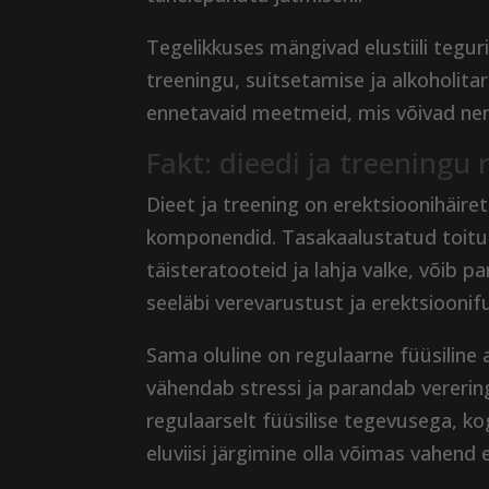
Tegelikkuses mängivad elustiili teguri
treeningu, suitsetamise ja alkoholit
ennetavaid meetmeid, mis võivad n
Fakt: dieedi ja treeningu 
Dieet ja treening on erektsioonihäiret
komponendid. Tasakaalustatud toitumi
täisteratooteid ja lahja valke, võib
seeläbi verevarustust ja erektsioonif
Sama oluline on regulaarne füüsiline a
vähendab stressi ja parandab vereri
regulaarselt füüsilise tegevusega, k
eluviisi järgimine olla võimas vahend