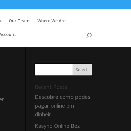
o
Our Team
Where We Are
 Account
Recent Posts
Descobre como podes
er
pagar online em
dinheir
Kasyno Online Bez