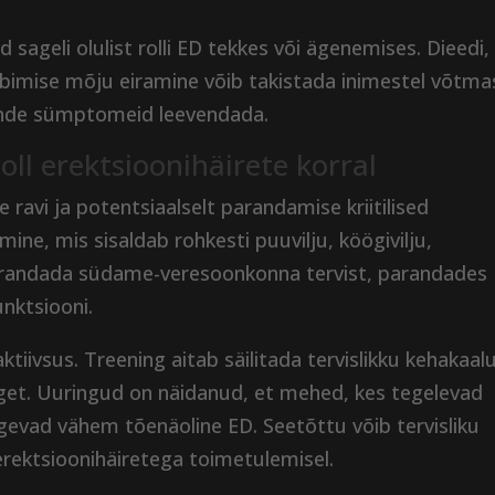
d sageli olulist rolli ED tekkes või ägenemises. Dieedi,
arbimise mõju eiramine võib takistada inimestel võtma
ende sümptomeid leevendada.
roll erektsioonihäirete korral
e ravi ja potentsiaalselt parandamise kriitilised
ne, mis sisaldab rohkesti puuvilju, köögivilju,
 parandada südame-veresoonkonna tervist, parandades
unktsiooni.
ktiivsus. Treening aitab säilitada tervislikku kehakaalu
nget. Uuringud on näidanud, et mehed, kes tegelevad
ogevad vähem tõenäoline ED. Seetõttu võib tervisliku
 erektsioonihäiretega toimetulemisel.