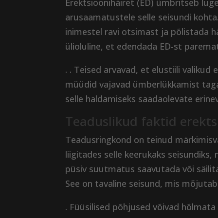
Erektsioonihäiret (ED) ümbritseb lug
arusaamatustele selle seisundi kohta
inimestel ravi otsimast ja põlistad
ülioluline, et edendada ED-st parema
. . Teised arvavad, et elustiili valiku
müüdid vajavad ümberlükkamist tagam
selle haldamiseks saadaolevate erine
Teaduslikud faktid erekts
Teadusringkond on teinud märkimisv
liigitades selle keerukaks seisundiks, 
püsiv suutmatus saavutada või säilit
See on tavaline seisund, mis mõjuta
. Füüsilised põhjused võivad hõlmata