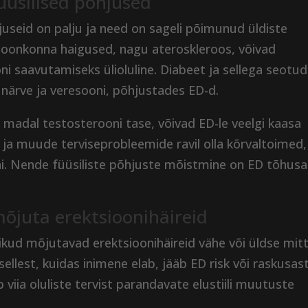
füüsilised põhjused
hjuseid on palju ja need on sageli põimunud üldiste
esoonkonna haigused, nagu ateroskleroos, võivad
ni saavutamiseks ülioluline. Diabeet ja sellega seotud
närve ja veresooni, põhjustades ED-d.
madal testosterooni tase, võivad ED-le veelgi kaasa
l ja muude terviseprobleemide ravil olla kõrvaltoimed,
i. Nende füüsiliste põhjuste mõistmine on ED tõhusa
 mõjuta erektsioonihäireid
alikud mõjutavad erektsioonihäireid vähe või üldse mitt
sellest, kuidas inimene elab, jääb ED risk või raskusas
viia oluliste tervist parandavate elustiili muutuste