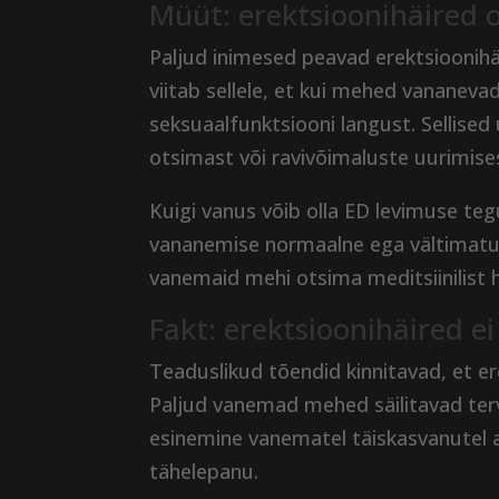
Müüt: erektsioonihäired
Paljud inimesed peavad erektsioonihä
viitab sellele, et kui mehed vananev
seksuaalfunktsiooni langust. Sellis
otsimast või ravivõimaluste uurimise
Kuigi vanus võib olla ED levimuse teg
vananemise normaalne ega vältimatu 
vanemaid mehi otsima meditsiinilist 
Fakt: erektsioonihäired 
Teaduslikud tõendid kinnitavad, et er
Paljud vanemad mehed säilitavad ter
esinemine vanematel täiskasvanutel 
tähelepanu.