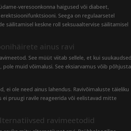
üdame-veresoonkonna haigused või diabeet,
 erektsioonifunktsiooni. Seega on regulaarsetel
side säilitamisel keskne roll seksuaaltervise säilitamisel
onihäirete ainus ravi
avimeetod. See müüt viitab sellele, et kui suukaudse
ta, pole muid võimalusi. See eksiarvamus võib põhjust
d, ei ole need ainus lahendus. Ravivõimaluste täieliku
s ei pruugi ravile reageerida või eelistavad mitte
alternatiivsed ravimeetodid