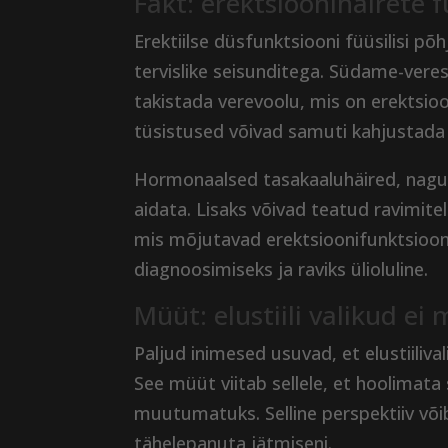
Fakt: erektsioonihäirete 
Erektiilse düsfunktsiooni füüsilisi põ
tervislike seisunditega. Südame-ver
takistada verevoolu, mis on erektsioo
tüsistused võivad samuti kahjustada 
Hormonaalsed tasakaaluhäired, nagu 
aidata. Lisaks võivad teatud ravimite
mis mõjutavad erektsioonifunktsioon
diagnoosimiseks ja raviks ülioluline.
Müüt: elustiili valikud ei
Paljud inimesed usuvad, et elustiiliv
See müüt viitab sellele, et hoolimata 
muutumatuks. Selline perspektiiv võib 
tähelepanuta jätmiseni.