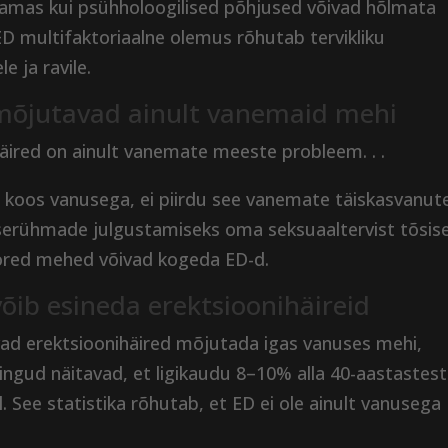
amas kui psühholoogilised põhjused võivad hõlmata
 ED multifaktoriaalne olemus rõhutab tervikliku
e ja ravile.
 mõjutavad ainult vanemaid mehi
äired on ainult vanemate meeste probleem. . .
b koos vanusega, ei piirdu see vanemate täiskasvanut
userühmade julgustamiseks oma seksuaaltervist tõsise
oored mehed võivad kogeda ED-d.
võib esineda erektsioonihäireid
vad erektsioonihäired mõjutada igas vanuses mehi,
ingud näitavad, et ligikaudu 8–10% alla 40-aastastest
 See statistika rõhutab, et ED ei ole ainult vanusega