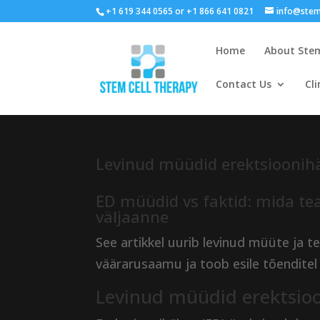
+1 619 344 0565 or +1 866 641 0821
info@stem
Home
About Stem
Contact Us
Cli
Levinud müüdid erektsioonihä
ED müüdid vs faktid: mida te
väljaanne
See artikkel uurib levinud müüte ja t
väärarusaamu ja toob esile tõenditel
Levinud müüdid erektsioo