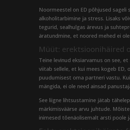
Noormeestel on ED põhjused sageli seo
alkoholitarbimine ja stress. Lisaks v
tegurid, sealhulgas ärevus ja suhtepr
äratundmine, et noored mehed ei ol
Müüt: erektsioonihäired o
Teine levinud eksiarvamus on see, et
viitab sellele, et kui mees kogeb ED, 
puudumisest oma partneri vastu. Kuig
mängida, ei ole need ainsad panustaj
See liigne lihtsustamine jätab tähele
märkimisväärse arvu juhtude. Mõistes,
inimesed tõenäolisemalt arsti poole j