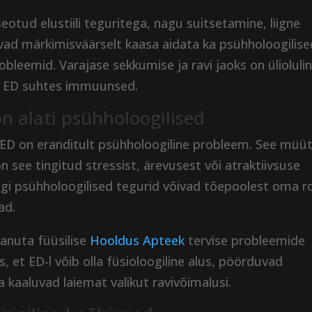
tud elustiili teguritega, nagu suitsetamine, liigne
õivad märkimisväärselt kaasa aidata ka psühholoogilis
obleemid. Varajase sekkumise ja ravi jaoks on ülioluli
e ED suhtes immuunsed.
n alati psühholoogilised
 ED on eranditult psühholoogiline probleem. See müü
on see tingitud stressist, ärevusest või atraktiivsuse
i psühholoogilised tegurid võivad tõepoolest oma rol
ad.
panuta füüsilise
Hooldus Apteek
tervise probleemide
 et ED-l võib olla füsioloogiline alus, pöörduvad
a kaaluvad laiemat valikut ravivõimalusi.