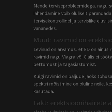
Nende terviseprobleemidega, nagu s
lahendamine võib oluliselt parandada
tervisekontrollidel ja tervislike eluvii
vananedes.
Müüt: ravimid on erektsio
Levinud on arvamus, et ED on ainus r
ravimid nagu Viagra või Cialis ei töö
pettumust ja tagasiastumist.
Kuigi ravimid on paljude jaoks tõhusa
spektri mõistmine on oluline neile, ke
kasutada.
Fakt: erektsioonihäirete 