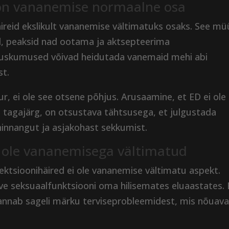
 on vananemise normaalne osa
ireid ekslikult vananemise vältimatuks osaks. See mü
ad, peaksid nad ootama ja aktsepteerima
ed uskumused võivad heidutada vanemaid mehi abi
st.
ur, ei ole see otsene põhjus. Arusaamine, et ED ei ole
tagajärg, on otsustava tähtsusega, et julgustada
hinnangut ja asjakohast sekkumist.
ei ole vananemisega vältimatud
ektsioonihäired ei ole vananemise vältimatu aspekt.
ve seksuaalfunktsiooni oma hilisemates eluaastates.
annab sageli märku terviseprobleemidest, mis nõuav