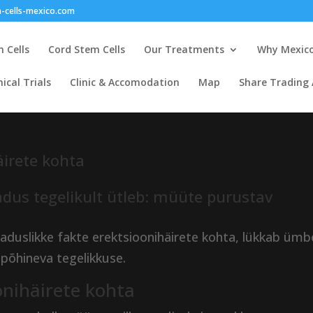
-cells-mexico.com
 Cells
Cord Stem Cells
Our Treatments
Why Mexic
nical Trials
Clinic & Accomodation
Map
Share Trading
irete kohta
adus tegelikult ütleb: müüte purustav
eaduslikke fakte erektsioonihäirete kohta, lükkab ümb
 põhineva tegelikkuse.
nihäirete kohta