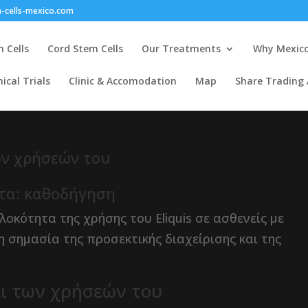
-cells-mexico.com
 Cells
Cord Stem Cells
Our Treatments
Why Mexic
nical Trials
Clinic & Accomodation
Map
Share Trading
ων χρήσεών του
ατα: καθοδήγηση
οκότητα της χρήσης του Eliquis σε ασθενείς με
 σημασία της προσεκτικής διαχείρισης και της
αι των χρήσεών του