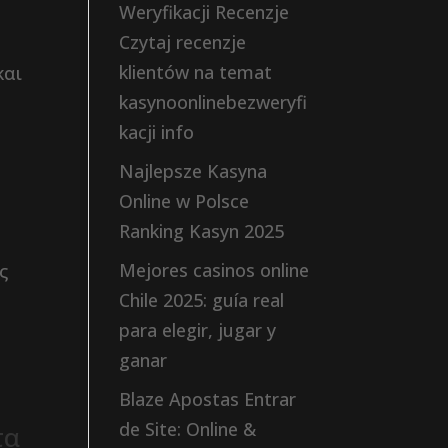
Weryfikacji Recenzje
Czytaj recenzje
klientów na temat
και
kasynoonlinebezweryfi
kacji info
Najlepsze Kasyna
Online w Polsce
Ranking Kasyn 2025
Mejores casinos online
ς
Chile 2025: guía real
para elegir, jugar y
ganar
Blaze Apostas Entrar
de Site: Online &
τα