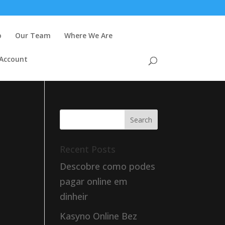
o
Our Team
Where We Are
 Account
Recent Posts
Descobre como podes
pagar online em
dinheir
Kasyno Online Bez