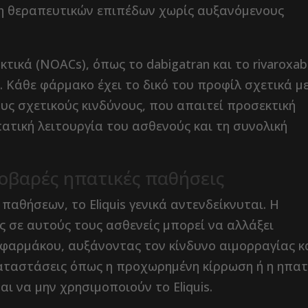
ση θεραπευτικών επιπέδων χωρίς αυξανόμενους
τικά (NOACs), όπως το dabigatran και το rivaroxab
 Κάθε φάρμακο έχει το δικό του προφίλ σχετικά μ
υς σχετικούς κινδύνους, που απαιτεί προσεκτική
πατική λειτουργία του ασθενούς και τη συνολική
 σοβαρές ηπατικές παθήσεις
αθήσεων, το Eliquis γενικά αντενδείκνυται. Η
ς σε αυτούς τους ασθενείς μπορεί να αλλάξει
 φαρμάκου, αυξάνοντας τον κίνδυνο αιμορραγίας κ
καταστάσεις όπως η προχωρημένη κίρρωση ή η ηπατ
 να μην χρησιμοποιούν το Eliquis.