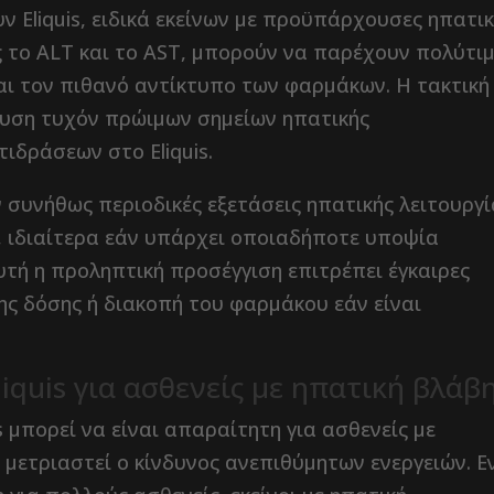
 Eliquis, ειδικά εκείνων με προϋπάρχουσες ηπατικ
ς το ALT και το AST, μπορούν να παρέχουν πολύτι
και τον πιθανό αντίκτυπο των φαρμάκων. Η τακτική
υση τυχόν πρώιμων σημείων ηπατικής
ιδράσεων στο Eliquis.
 συνήθως περιοδικές εξετάσεις ηπατικής λειτουργί
s, ιδιαίτερα εάν υπάρχει οποιαδήποτε υποψία
Αυτή η προληπτική προσέγγιση επιτρέπει έγκαιρες
ς δόσης ή διακοπή του φαρμάκου εάν είναι
iquis για ασθενείς με ηπατική βλάβ
 μπορεί να είναι απαραίτητη για ασθενείς με
α μετριαστεί ο κίνδυνος ανεπιθύμητων ενεργειών. Ε