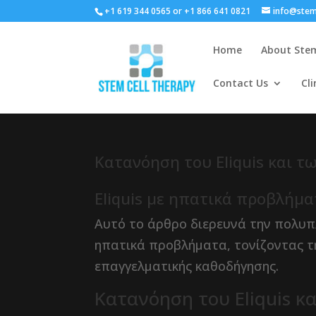
+1 619 344 0565 or +1 866 641 0821
info@stem
Home
About Stem
Contact Us
Cli
Κατανόηση του Eliquis και τ
Eliquis με ηπατικά προβλήμ
Αυτό το άρθρο διερευνά την πολυπλ
ηπατικά προβλήματα, τονίζοντας τη
επαγγελματικής καθοδήγησης.
Κατανόηση του Eliquis κ