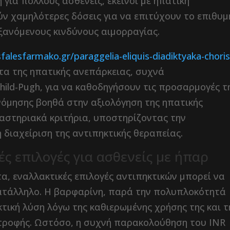
 για πολλούς ασθενείς, εκείνοι με ηπατική
ύν χαμηλότερες δόσεις για να επιτύχουν το επιθυμ
ανόμενους κινδύνους αιμορραγίας.
sfalesfarmako.gr/paraggelia-eliquis-diadiktyaka-choris
α της ηπατικής ανεπάρκειας, συχνά
ild-Pugh, για να καθοδηγήσουν τις προσαρμογές τ
νόμησης βοηθά στην αξιολόγηση της ηπατικής
ργαστηριακά κριτήρια, υποστηρίζοντας την
διαχείριση της αντιπηκτικής θεραπείας.
ές επιλογές για ασθενείς με ήπαρ
α, εναλλακτικές επιλογές αντιπηκτικών μπορεί να
ακατάλληλο. Η βαρφαρίνη, παρά την πολυπλοκότητά
κτική λύση λόγω της καθιερωμένης χρήσης της και τ
ροφής. Ωστόσο, η συχνή παρακολούθηση του INR