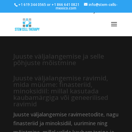
+1 619 344 0565 or +1 866 641 0821
info@stem-cells-
mexico.com
Juuste väljalangemise ja selle
põhjuste mõistmine
Juuste väljalangemise ravimid,
mida müüme: finasteriid,
minoksidiil: millal kasutada
kaubamärgiga või geneerilised
ravimid
Juuste väljalangemise ravimeetodite, nagu
finasteriid ja minoksidiil, uurimine ning