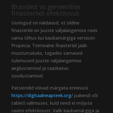
Branded vs geneerilise
finasteriidi efektiivsus
Uuringud on näidanud, et üldine
finasteriid on juuste väljalangemise ravis
sama tõhus kui kaubamärgiga versioon
Propecia. Toimeaine finasteriid jääb
muutumatuks, tagades sarnased
tulemused juuste väljalangemise
aeglustamisel ja taaskasvu
soodustamisel.
Patsiendid võivad märgata erinevusi
https://digitaalneapteek.org/
pakendi või
tableti välimuses, kuid need ei mõjuta
ravimi efektiivsust. Valik kaubamärgiga ja