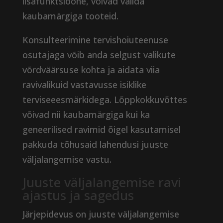
lisafunktsioone, võivad valida
kaubamärgiga tooteid.
Konsulteerimine tervishoiuteenuse
osutajaga võib anda selgust valikute
võrdväärsuse kohta ja aidata viia
ravivalikuid vastavusse isiklike
terviseeesmärkidega. Lõppkokkuvõttes
võivad nii kaubamärgiga kui ka
geneerilised ravimid õigel kasutamisel
pakkuda tõhusaid lahendusi juuste
väljalangemise vastu.
Juuste väljalangemise ravi
ajastus ja sagedus
Järjepidevus on juuste väljalangemise