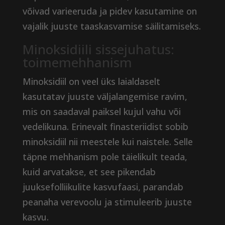
võivad varieeruda ja pidev kasutamine on
vajalik juuste taaskasvamise säilitamiseks.
Minoksidiili sissejuhatus:
toimemehhanism
Minoksidiil on veel üks laialdaselt
kasutatav juuste väljalangemise ravim,
mis on saadaval paiksel kujul vahu või
vedelikuna. Erinevalt finasteriidist sobib
minoksidiil nii meestele kui naistele. Selle
täpne mehhanism pole täielikult teada,
kuid arvatakse, et see pikendab
juuksefolliikulite kasvufaasi, parandab
peanaha verevoolu ja stimuleerib juuste
kasvu.