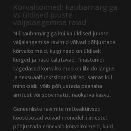
Kõrvaltoimed: kaubamärgiga
vs üldised juuste
väljalangemise ravid
Nii kaubamärgiga kui ka üldised juuste
väljalangemise ravimid võivad põhjustada
kõrvaltoimeid, kuigi need on üldiselt
kerged ja hästi talutavad. Finasteriidi
sagedased kõrvaltoimed on libiido langus
ja seksuaalfunktsiooni häired, samas kui
minoksidiil võib põhjustada peanaha
ärritust või soovimatut näokarva kasvu.
Geneeriliste ravimite mitteaktiivsed
koostisosad võivad mõnedel inimestel
põhjustada erinevaid kõrvaltoimeid, kuid