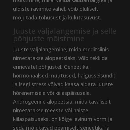
mõistmine, millal valida kaubamärgiga ja
üldiste ravimite vahel, võib oluliselt
mõjutada tõhusust ja kulutasuvust.
Juuste väljalangemise ja selle
põhjuste mõistmine
Juuste väljalangemine, mida meditsiinis
nimetatakse alopeetsiaks, võib tekkida
erinevatel põhjustel. Geneetika,
hormonaalsed muutused, haigusseisundid
ja isegi stress võivad kaasa aidata juuste
hõrenemisele või kiilaspäisusele.
Androgeenne alopeetsia, mida tavaliselt
nimetatakse meeste või naiste
kiilaspäisuseks, on kõige levinum vorm ja
seda mõjutavad peamiselt geneetika ja