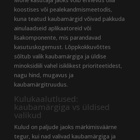
Mõne kasutaja jaoks võib erinevus olla
koostises või pealekandmismeetodis,
kuna teatud kaubamärgid võivad pakkuda
ainulaadseid aplikaatoreid või
lisakomponente, mis parandavad
kasutuskogemust. Lõppkokkuvõttes
sõltub valik kaubamärgiga ja üldise
minoksidiili vahel isiklikest prioriteetidest,
nagu hind, mugavus ja
kaubamärgitruudus.
Kulukaalutlused:
kaubamärgiga vs üldised
valikud
Kulud on paljude jaoks märkimisväärne
tegur, kui nad valivad kaubamärgiga ja