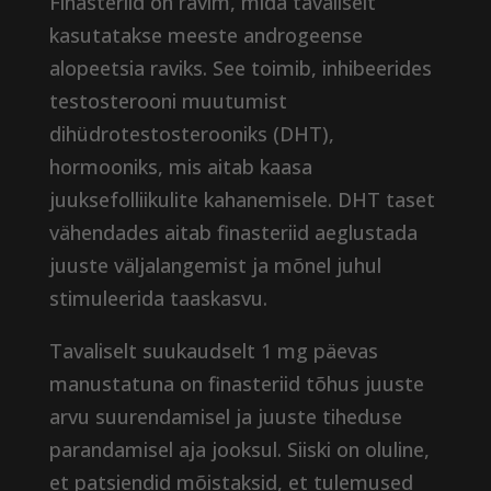
Finasteriid on ravim, mida tavaliselt
kasutatakse meeste androgeense
alopeetsia raviks. See toimib, inhibeerides
testosterooni muutumist
dihüdrotestosterooniks (DHT),
hormooniks, mis aitab kaasa
juuksefolliikulite kahanemisele. DHT taset
vähendades aitab finasteriid aeglustada
juuste väljalangemist ja mõnel juhul
stimuleerida taaskasvu.
Tavaliselt suukaudselt 1 mg päevas
manustatuna on finasteriid tõhus juuste
arvu suurendamisel ja juuste tiheduse
parandamisel aja jooksul. Siiski on oluline,
et patsiendid mõistaksid, et tulemused