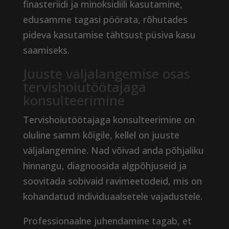
finasteriidi ja minoksidiili kasutamine,
edusamme tagasi pöörata, rõhutades
pideva kasutamise tähtsust püsiva kasu
saamiseks.
Juuste väljalangemise osas
tervishoiutöötajaga
konsulteerimine
Tervishoiutöötajaga konsulteerimine on
oluline samm kõigile, kellel on juuste
väljalangemine. Nad võivad anda põhjaliku
hinnangu, diagnoosida algpõhjuseid ja
soovitada sobivaid ravimeetodeid, mis on
kohandatud individuaalsetele vajadustele.
Professionaalne juhendamine tagab, et