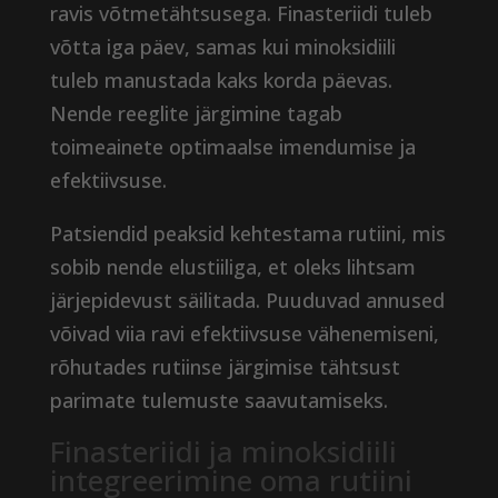
ravis võtmetähtsusega. Finasteriidi tuleb
võtta iga päev, samas kui minoksidiili
tuleb manustada kaks korda päevas.
Nende reeglite järgimine tagab
toimeainete optimaalse imendumise ja
efektiivsuse.
Patsiendid peaksid kehtestama rutiini, mis
sobib nende elustiiliga, et oleks lihtsam
järjepidevust säilitada. Puuduvad annused
võivad viia ravi efektiivsuse vähenemiseni,
rõhutades rutiinse järgimise tähtsust
parimate tulemuste saavutamiseks.
Finasteriidi ja minoksidiili
integreerimine oma rutiini