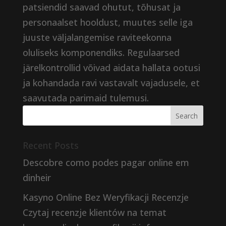
patsiendid saavad ohutut, tõhusat ja
personaalset hooldust, muutes selle iga
juuste väljalangemise raviteekonna
oluliseks komponendiks. Regulaarsed
järelkontrollid võivad aidata hallata ootusi
ja kohandada ravi vastavalt vajadusele, et
saavutada parimaid tulemusi.
Recent Posts
Descobre como podes pagar online em
dinheir
Kasyno Online Bez Weryfikacji Recenzje
Czytaj recenzje klientów na temat