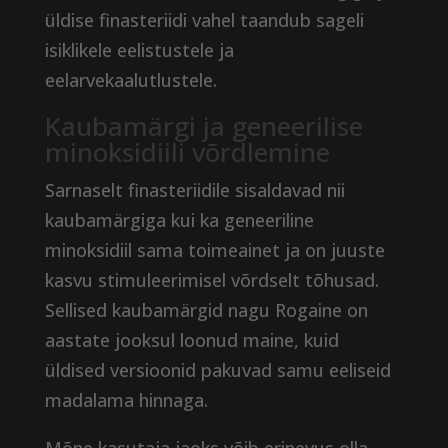
üldise finasteriidi vahel taandub sageli
isiklikele eelistustele ja
eelarvekaalutlustele.
Kaubamärgi ja geneerilise
minoksidiili võrdlemine
Sarnaselt finasteriidile sisaldavad nii
kaubamärgiga kui ka geneeriline
minoksidiil sama toimeainet ja on juuste
kasvu stimuleerimisel võrdselt tõhusad.
Sellised kaubamärgid nagu Rogaine on
aastate jooksul loonud maine, kuid
üldised versioonid pakuvad samu eeliseid
madalama hinnaga.