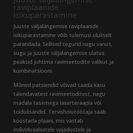
raviplaanide
isikupärastamine
Juuste väljalangemise raviplaanide
isikupärastamine võib tulemusi oluliselt
parandada. Sellised tegurid nagu vanus,
sugu ja juuste väljalangemise ulatus
peaksid juhtima ravimeetodite valikut ja
kombinatsiooni.
Mõned patsiendid võivad saada kasu
täiendavatest ravimeetoditest, nagu
madala tasemega laserteraapia või
toidulisandid. Tervishoiutöötaja saab
koostada plaani, mis vastab
individuaalsetele vajadustele ja