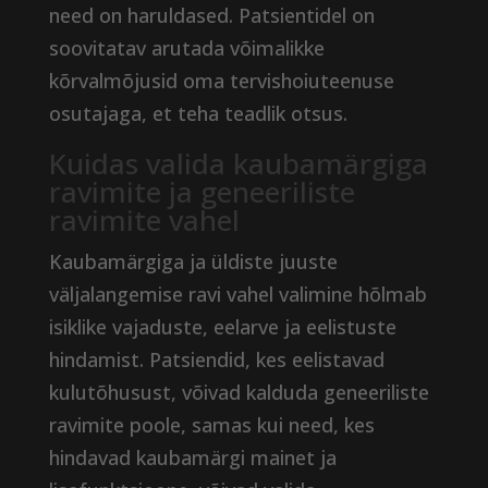
need on haruldased. Patsientidel on
soovitatav arutada võimalikke
kõrvalmõjusid oma tervishoiuteenuse
osutajaga, et teha teadlik otsus.
Kuidas valida kaubamärgiga
ravimite ja geneeriliste
ravimite vahel
Kaubamärgiga ja üldiste juuste
väljalangemise ravi vahel valimine hõlmab
isiklike vajaduste, eelarve ja eelistuste
hindamist. Patsiendid, kes eelistavad
kulutõhusust, võivad kalduda geneeriliste
ravimite poole, samas kui need, kes
hindavad kaubamärgi mainet ja