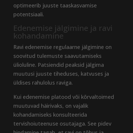
optimeerib juuste taaskasvamise
potentsiaali.
Edenemise jälgimine ja ravi
kohandamine
Ravi edenemise regulaarne jälgimine on
soovitud tulemuste saavutamiseks
ülioluline. Patsiendid peaksid jälgima
muutusi juuste tiheduses, katvuses ja
üldises rahulolus raviga.
Kui edenemise platood või kõrvaltoimed
muutuvad häirivaks, on vajalik
kohandamiseks konsulteerida
tervishoiuteenuse osutajaga. See pidev
hindamine tagab, et ravi on tõhus ja