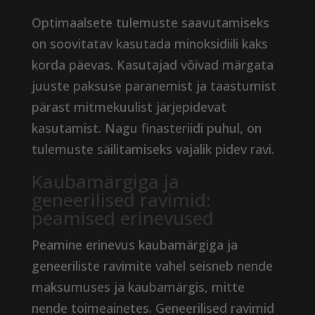
Optimaalsete tulemuste saavutamiseks
on soovitatav kasutada minoksidiili kaks
korda päevas. Kasutajad võivad märgata
juuste paksuse paranemist ja taastumist
pärast mitmekuulist järjepidevat
kasutamist. Nagu finasteriidi puhul, on
tulemuste säilitamiseks vajalik pidev ravi.
Kaubamärgiga ja
geneerilised ravimid:
peamised erinevused
Peamine erinevus kaubamärgiga ja
geneeriliste ravimite vahel seisneb nende
maksumuses ja kaubamärgis, mitte
nende toimeainetes. Geneerilised ravimid