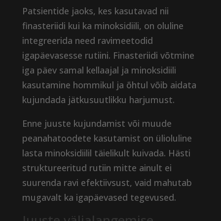
Patsientide jaoks, kes kasutavad nii
finasteriidi kui ka minoksidiili, on oluline
integreerida need ravimeetodid
igapäevasesse rutiini. Finasteriidi võtmine
iga päev samal kellaajal ja minoksidiili
kasutamine hommikul ja õhtul võib aidata
kujundada jätkusuutlikku harjumust.
Enne juuste kujundamist või muude
peanahatoodete kasutamist on ülioluline
lasta minoksidiilil täielikult kuivada. Hästi
struktureeritud rutiin mitte ainult ei
suurenda ravi efektiivsust, vaid mahutab
mugavalt ka igapäevased tegevused.
Juuste väljalangemise