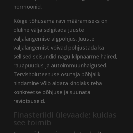
hormoonid.
Kõige tõhusama ravi määramiseks on
oluline välja selgitada juuste
väljalangemise algpõhjus. Juuste
väljalangemist võivad põhjustada ka
sellised seisundid nagu kilpnäärme häired,
rauapuudus ja autoimmuunhaigused.
Tervishoiuteenuse osutaja põhjalik
hindamine võib aidata kindlaks teha
konkreetse põhjuse ja suunata
raviotsuseid.
Finasteriidi ülevaade: kuidas
see toimib