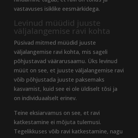
vastavuses isiklike eesmärkidega.
Levinud müüdid juuste
väljalangemise ravi kohta
Püsivad mitmed müüdid juuste
väljalangemise ravi kohta, mis sageli
põhjustavad väärarusaamu. Üks levinud
müüt on see, et juuste väljalangemise ravi
võib põhjustada juuste paksemaks
kasvamist, kuid see ei ole üldiselt tõsi ja
on individuaalselt erinev.
Teine eksiarvamus on see, et ravi
katkestamine ei mõjuta tulemusi.
Tegelikkuses võib ravi katkestamine, nagu