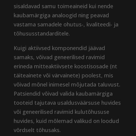
sisaldavad samu toimeaineid kui nende
kaubamärgiga analoogid ning peavad
vastama samadele ohutus-, kvaliteedi- ja
tõhususstandarditele.
Kuigi aktiivsed komponendid jäävad
samaks, võivad geneerilised ravimid
erineda mitteaktiivsete koostisosade (nt
täiteainete või värvainete) poolest, mis
võivad mõnel inimesel mõjutada taluvust.
Patsiendid võivad valida kaubamärgiga
tooteid tajutava usaldusväärsuse huvides
või geneerilised ravimid kulutõhususe
huvides, kuid mõlemad valikud on loodud
võrdselt tõhusaks.