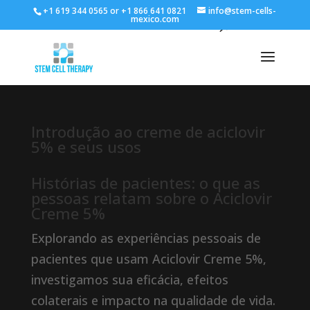
+1 619 344 0565 or +1 866 641 0821
info@stem-cells-
mexico.com
Introdução ao creme de aciclovir
5% e seus usos
Histórias de pacientes: o que as
pessoas relatam sobre o Aciclovir
Creme 5%
Explorando as experiências pessoais de
pacientes que usam Aciclovir Creme 5%,
investigamos sua eficácia, efeitos
colaterais e impacto na qualidade de vida.