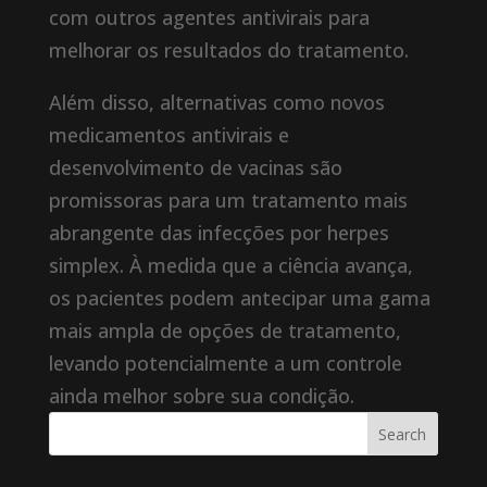
com outros agentes antivirais para
melhorar os resultados do tratamento.
Além disso, alternativas como novos
medicamentos antivirais e
desenvolvimento de vacinas são
promissoras para um tratamento mais
abrangente das infecções por herpes
simplex. À medida que a ciência avança,
os pacientes podem antecipar uma gama
mais ampla de opções de tratamento,
levando potencialmente a um controle
ainda melhor sobre sua condição.