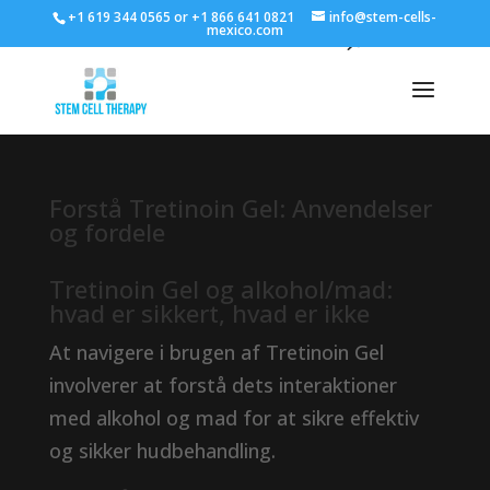
+1 619 344 0565 or +1 866 641 0821
info@stem-cells-
mexico.com
Forstå Tretinoin Gel: Anvendelser
og fordele
Tretinoin Gel og alkohol/mad:
hvad er sikkert, hvad er ikke
At navigere i brugen af ​​Tretinoin Gel
involverer at forstå dets interaktioner
med alkohol og mad for at sikre effektiv
og sikker hudbehandling.