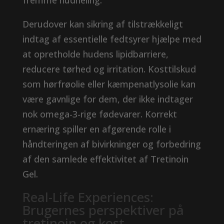
fremme hudheling.
Derudover kan sikring af tilstrækkeligt
indtag af essentielle fedtsyrer hjælpe med
at opretholde hudens lipidbarriere,
reducere tørhed og irritation. Kosttilskud
som hørfrøolie eller kæmpenatlysolie kan
være gavnlige for dem, der ikke indtager
nok omega-3-rige fødevarer. Korrekt
ernæring spiller en afgørende rolle i
håndteringen af ​​bivirkninger og forbedring
af den samlede effektivitet af Tretinoin
Gel.
Real-Life Experiences:
Brugernes perspektiver på
tretinoin og kost