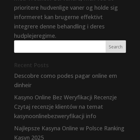
prioritere hudvenlige vaner og holde sig
informeret kan brugerne effektivt
integrere denne behandling i deres
hudplejeregime.
Recent Posts
Descobre como podes pagar online em
dinheir
Kasyno Online Bez Weryfikacji Recenzje
Czytaj recenzje klientów na temat
kasynoonlinebezweryfikacji info
Najlepsze Kasyna Online w Polsce Ranking
Kasyn 2025