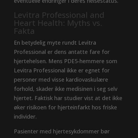
eventuelle endringer i deres helsestatus.
Levitra Professional and
Heart Health: Myths vs.
Fakta
En betydelig myte rundt Levitra
Professional er dens antatte fare for
hjertehelsen. Mens PDE5-hemmere som
Levitra Professional ikke er egnet for
personer med visse kardiovaskulære
forhold, skader ikke medisinen i seg selv
hjertet. Faktisk har studier vist at det ikke
øker risikoen for hjerteinfarkt hos friske
individer.
Pasienter med hjertesykdommer bør