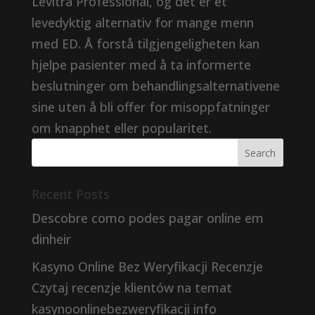
Levitra Professional, og det er et
levedyktig alternativ for mange menn
med ED. Å forstå tilgjengeligheten kan
hjelpe pasienter med å ta informerte
beslutninger om behandlingsalternativene
sine uten å bli offer for misoppfatninger
om knapphet eller popularitet.
Recent Posts
Descobre como podes pagar online em
dinheir
Kasyno Online Bez Weryfikacji Recenzje
Czytaj recenzje klientów na temat
kasynoonlinebezweryfikacji info