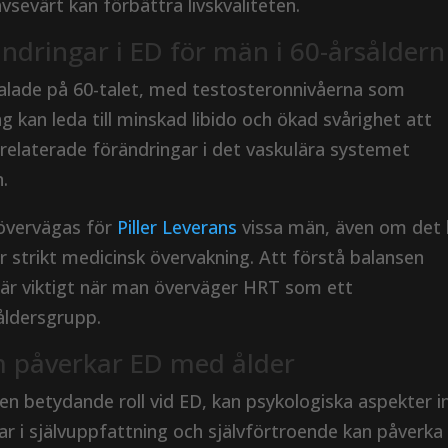
avsevärt kan förbättra livskvaliteten.
ndringar i ED för män i 60-årsåldern
talade på 60-talet, med testosteronnivåerna som
g kan leda till minskad libido och ökad svårighet att
relaterade förändringar i det vaskulära systemet
n.
övervägas för
Piller Leverans
vissa män, även om det 
 strikt medicinsk övervakning. Att förstå balansen
r är viktigt när man överväger HRT som ett
åldersgrupp.
m påverkar ED med ålder
en betydande roll vid ED, kan psykologiska aspekter i
ar i självuppfattning och självförtroende kan påverka