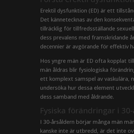
Erektil dysfunktion (ED) är ett tills
Det kännetecknas av den konsekventa
tillräcklig för tillfredsställande sex
dess prevalens med framskridande år.
decennier är avgörande för effektiv h
Hos yngre män är ED ofta kopplat til
män åldras blir fysiologiska förändr
ett komplext samspel av vaskulära, 
undersöka hur dessa element utveckla
dess samband med åldrande.
Fysiska förändringar i 30
I 30-årsåldern börjar många män märk
kanske inte är utbredd, är det inte ov