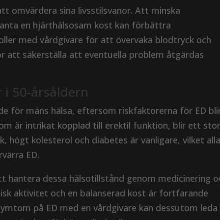
att omvärdera sina livsstilsvanor. Att minska
anta en hjärthälsosam kost kan förbättra
oller med vårdgivare för att övervaka blodtryck och
 för att säkerställa att eventuella problem åtgärdas
 i 50-årsåldern
de för mäns hälsa, eftersom riskfaktorerna för ED bli
 är intrikat kopplad till erektil funktion, blir ett sto
 högt kolesterol och diabetes är vanligare, vilket all
rvärra ED.
tt hantera dessa hälsotillstånd genom medicinering o
sisk aktivitet och en balanserad kost är fortfarande
 symtom på ED med en vårdgivare kan dessutom leda t