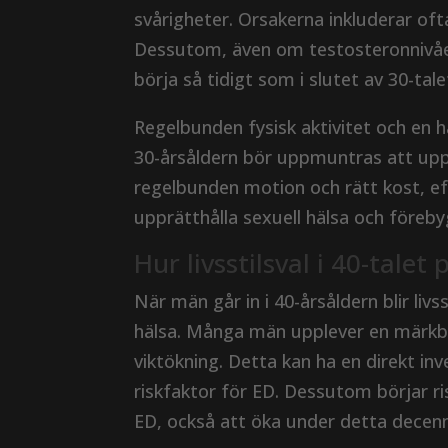
svårigheter. Orsakerna inkluderar oft
Dessutom, även om testosteronnivåern
börja så tidigt som i slutet av 30-tale
Regelbunden fysisk aktivitet och en h
30-årsåldern bör uppmuntras att upprä
regelbunden motion och rätt kost, e
upprätthålla sexuell hälsa och föreb
Hur livsstilsval i 40-talet
När män går in i 40-årsåldern blir livs
hälsa. Många män upplever en märkbar
viktökning. Detta kan ha en direkt in
riskfaktor för ED. Dessutom börjar ri
ED, också att öka under detta decen