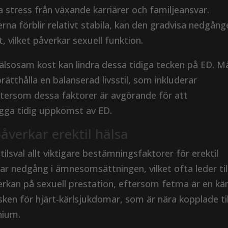
a stress från växande karriärer och familjeansvar.
a förblir relativt stabila, kan den gradvisa nedgång
t, vilket påverkar sexuell funktion.
älsosam kost kan lindra dessa tidiga tecken på ED. Mä
tthålla en balanserad livsstil, som inkluderar
ftersom dessa faktorer är avgörande för att
ygga tidig uppkomst av ED.
 påverkar erektil hälsa
stilsval allt viktigare bestämningsfaktorer för erektil
 nedgång i ämnesomsättningen, vilket ofta leder til
verkan på sexuell prestation, eftersom fetma är en kä
sken för hjärt-kärlsjukdomar, som är nära kopplade til
nium.