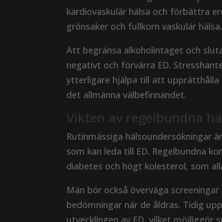
kardiovaskulär hälsa och förbättra er
grönsaker och fullkorn vaskulär hälsa
Att begränsa alkoholintaget och sluta
negativt och förvärra ED. Stresshante
ytterligare hjälpa till att upprätthå
det allmänna välbefinnandet.
Vikten av regelbundna hä
Rutinmässiga hälsoundersökningar är 
som kan leda till ED. Regelbundna kon
diabetes och högt kolesterol, som al
Män bör också överväga screeningar 
bedömningar när de åldras. Tidig upp
utvecklingen av ED, vilket möjliggör 