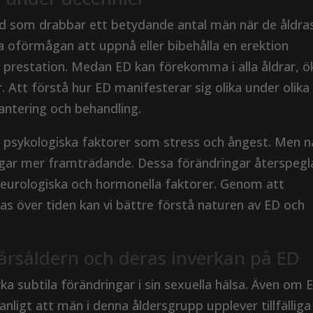
tånd som drabbar ett betydande antal män när de åldra
 oförmågan att uppnå eller bibehålla en erektion
uell prestation. Medan ED kan förekomma i alla åldrar, ö
 Att förstå hur ED manifesterar sig olika under olika
antering och behandling.
l psykologiska faktorer som stress och ångest. Men n
ingar mer framträdande. Dessa förändringar återspegl
neurologiska och hormonella faktorer. Genom att
s över tiden kan vi bättre förstå naturen av ED och
-årsåldern och deras inverkan på ED
a subtila förändringar i sin sexuella hälsa. Även om 
anligt att män i denna åldersgrupp upplever tillfälliga