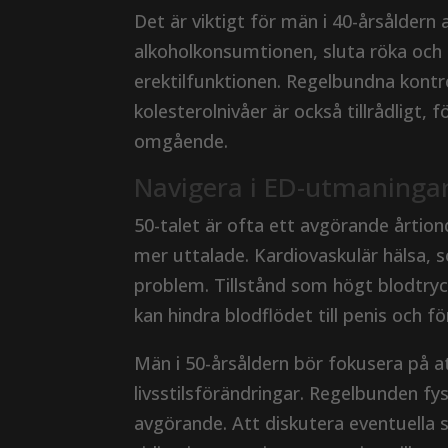
Det är viktigt för män i 40-årsåldern 
alkoholkonsumtionen, sluta röka och 
erektilfunktionen. Regelbundna kontr
kolesterolnivåer är också tillrådligt,
omgående.
Navigera i ED-utmaningar
50-talet är ofta ett avgörande årtion
mer uttalade. Kardiovaskulär hälsa, som
problem. Tillstånd som högt blodtryck,
kan hindra blodflödet till penis och fö
Män i 50-årsåldern bör fokusera på a
livsstilsförändringar. Regelbunden fy
avgörande. Att diskutera eventuella