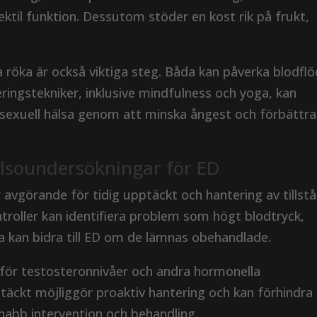
ektil funktion. Dessutom stöder en kost rik på frukt,
.
 röka är också viktiga steg. Båda kan påverka blodfl
ringstekniker, inklusive mindfulness och yoga, kan
lla sexuell hälsa genom att minska ångest och förbättra
lsoundersökningar för ED
avgörande för tidig upptäckt och hantering av tillst
troller kan identifiera problem som högt blodtryck,
la kan bidra till ED om de lämnas obehandlade.
för testosteronnivåer och andra hormonella
täckt möjliggör proaktiv hantering och kan förhindra
snabb intervention och behandling.