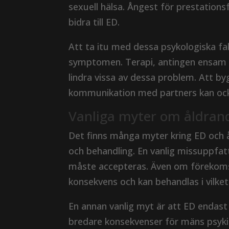
sexuell hälsa. Ångest för prestation
bidra till ED.
Att ta itu med dessa psykologiska fak
symptomen. Terapi, antingen ensam el
lindra vissa av dessa problem. Att b
kommunikation med partners kan ocks
Vanliga myter om åldrand
Det finns många myter kring ED och å
och behandling. En vanlig missuppfatt
måste accepteras. Även om förekomst
konsekvens och kan behandlas i vilke
En annan vanlig myt är att ED endast p
bredare konsekvenser för mäns psykis