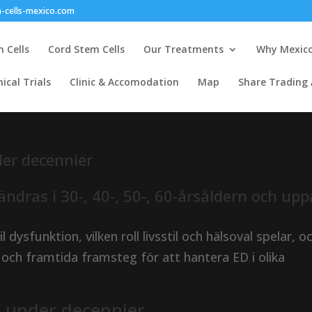
-cells-mexico.com
 Cells
Cord Stem Cells
Our Treatments
Why Mexic
nical Trials
Clinic & Accomodation
Map
Share Trading
der decennier
ndras i 30-, 40-, 50-, 60-årsåldern och upp
dysfunktion, vilken roll livsstil och hälsoval spelar, o
ch framtida framsteg för att hantera ED i olika
n under decennier