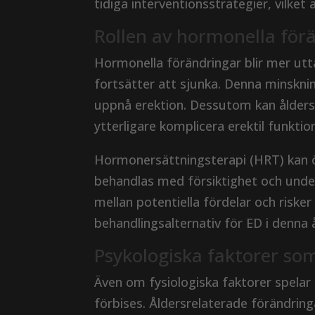
tidiga interventionsstrategier, vilket 
Rollen av hormonella förä
Hormonella förändringar blir mer ut
fortsätter att sjunka. Denna minsknin
uppnå erektion. Dessutom kan ålders
ytterligare komplicera erektil funktio
Hormonersättningsterapi (HRT) kan 
behandlas med försiktighet och under
mellan potentiella fördelar och riske
behandlingsalternativ för ED i denna 
Psykologiska faktorer so
Även om fysiologiska faktorer spelar 
förbises. Åldersrelaterade förändring