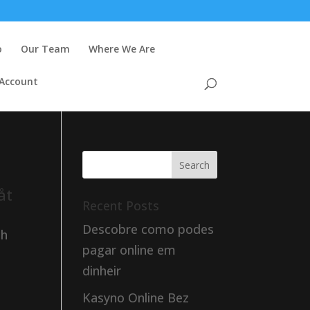
o
Our Team
Where We Are
 Account
åt
Recent Posts
Descobre como podes
ch
pagar online em
dinheir
Kasyno Online Bez