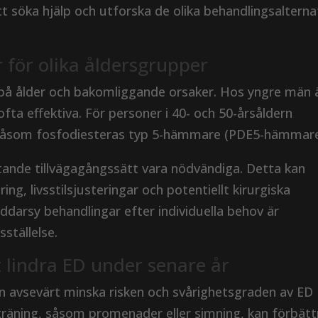
söka hjälp och utforska de olika behandlingsalterna
 för olika åldersgrupper
 på ålder och bakomliggande orsaker. Hos yngre män 
ofta effektiva. För personer i 40- och 50-årsåldern
l såsom fosfodiesteras typ 5-hämmare (PDE5-hämmare
tande tillvägagångssätt vara nödvändiga. Detta kan
ng, livsstilsjusteringar och potentiellt kirurgiska
ddarsy behandlingar efter individuella behov är
sställelse.
tt lindra ED under senare år
kan avsevärt minska risken och svårighetsgraden av ED
träning, såsom promenader eller simning, kan förbätt