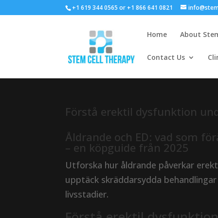
+1 619 344 0565 or +1 866 641 0821
info@stem
Home
About Stem
Contact Us
Cli
Förstå erektil dysfunktion un
Åldrande och ED: vad som förä
– en köpguide från 2025
Utforska hur åldrande påverkar erektil 
upptäck skräddarsydda behandlingar o
livsstadier.
Förstå erektil dysfunktio