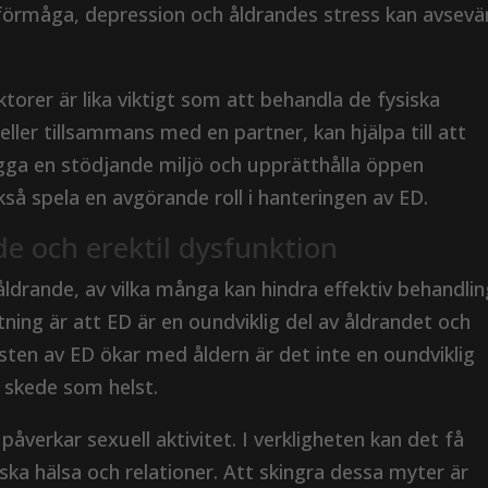
sförmåga, depression och åldrandes stress kan avsevä
torer är lika viktigt som att behandla de fysiska
ler tillsammans med en partner, kan hjälpa till att
ygga en stödjande miljö och upprätthålla öppen
å spela en avgörande roll i hanteringen av ED.
e och erektil dysfunktion
ldrande, av vilka många kan hindra effektiv behandlin
ning är att ED är en oundviklig del av åldrandet och
en av ED ökar med åldern är det inte en oundviklig
t skede som helst.
åverkar sexuell aktivitet. I verkligheten kan det få
ka hälsa och relationer. Att skingra dessa myter är