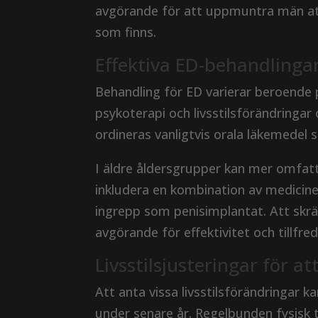
avgörande för att uppmuntra män att 
som finns.
Effektiva ED-behandlingar
Behandling för ED varierar beroende
psykoterapi och livsstilsförändringar 
ordineras vanligtvis orala läkemede
I äldre åldersgrupper kan mer omfat
inkludera en kombination av medicineri
ingrepp som penisimplantat. Att skrä
avgörande för effektivitet och tillfred
Livsstilsjusteringar för a
Att anta vissa livsstilsförändringar 
under senare år. Regelbunden fysisk 