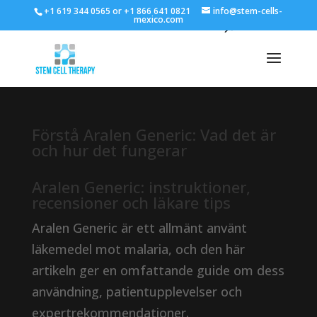
+1 619 344 0565 or +1 866 641 0821
info@stem-cells-
mexico.com
Förstå Aralen Generic: Vad det är
och hur det fungerar
Aralen Generic: instruktioner,
recensioner och läkare tips
Aralen Generic är ett allmänt använt
läkemedel mot malaria, och den här
artikeln ger en omfattande guide om dess
användning, patientupplevelser och
expertrekommendationer.