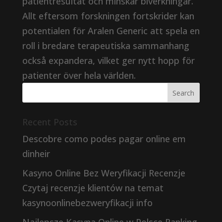
patientresultat och minskar biverkningar.
Allt eftersom forskningen fortskrider kan
potentialen för Aralen Generic att spela en
roll i bredare terapeutiska sammanhang
också expandera, vilket ger nytt hopp för
patienter över hela världen.
Recent Posts
Descobre como podes pagar online em
dinheir
Kasyno Online Bez Weryfikacji Recenzje
Czytaj recenzje klientów na temat
kasynoonlinebezweryfikacji info