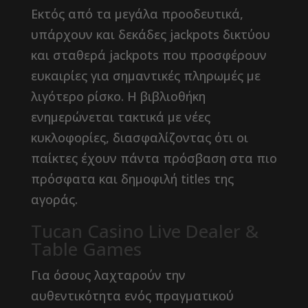
Εκτός από τα μεγάλα προοδευτικά,
υπάρχουν και δεκάδες jackpots δικτύου
και σταθερά jackpots που προσφέρουν
ευκαιρίες για σημαντικές πληρωμές με
λιγότερο ρίσκο. Η βιβλιοθήκη
ενημερώνεται τακτικά με νέες
κυκλοφορίες, διασφαλίζοντας ότι οι
παίκτες έχουν πάντα πρόσβαση στα πιο
πρόσφατα και δημοφιλή titles της
αγοράς.
Tucan Casino Live Dealer &
Table Games
Για όσους λαχταρούν την
αυθεντικότητα ενός πραγματικού