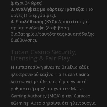
(μέχρι 24 ώρες).
Αναλήψεις με Κάρτες/Τράπεζα:
Πιο
αργές (1-5 εργάσιμες).
Επαλήθευση (KYC):
Απαιτείται για
πρώτη ανάληψη (διαβίβαση
διαβατηρίου/ταυτότητας και απόδειξης
διεύθυνσης).
Tucan Casino Security,
Licensing & Fair Play
Η εμπιστοσύνη είναι το θεμέλιο κάθε
ηλεκτρονικού καζίνο. Το Tucan Casino
λειτουργεί με άδεια από μια γνωστή
ρυθμιστική αρχή, συχνά την Malta
Gaming Authority (MGA) ή την Curacao
eGaming. Αυτό σημαίνει ότι η λειτουργία