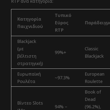
RTP ανά κατηγορία:
Τυπικό
Κατηγορία
Εύρος
Παράδειγμ
Παιχνιδιού
RTP
Blackjack
(με
Classic
99%+
βέλτιστη
Blackjack
στρατηγική)
Ευρωπαϊκή
European
~97.3%
Ρουλέτα
Roulette
Book of
Dead
Βίντεο Slots
94% –
(96.2%),