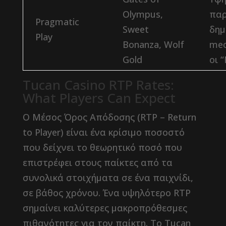
Olympus,
παρ
Pragmatic
Sweet
δημ
Play
Bonanza, Wolf
mec
Gold
οι 
Tucan Casino RTP Rates:
What Players Can Expect
Ο Μέσος Όρος Απόδοσης (RTP – Return
to Player) είναι ένα κρίσιμο ποσοστό
που δείχνει το θεωρητικό ποσό που
επιστρέφει στους παίκτες από τα
συνολικά στοιχήματα σε ένα παιχνίδι,
σε βάθος χρόνου. Ένα υψηλότερο RTP
σημαίνει καλύτερες μακροπρόθεσμες
πιθανότητες για τον παίκτη. Το Tucan