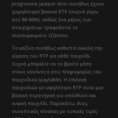
progressive jackpot slots συνήθως έχουν
χαμηλότερο βασικό RTP (συχνά γύρω
στο 88-96%), καθώς ένα μέρος των
στοιχημάτων τροφοδοτεί το
συσσωρευμένο τζάκποτ.
Το καζίνο συνήθως καθιστά εύκολη την
εύρεση του RTP για κάθε παιχνίδι.
Συχνά μπορείτε να το βρείτε μέσα
στους κανόνες ή στις πληροφορίες του
παιχνιδιού (paytable). Η επιλογή
παιχνιδιών με υψηλότερο RTP είναι μια
βασική στρατηγική για υπεύθυνο και
ευφυή παιχνίδι. Παρακάτω, ένας
συνοπτικός πίνακας με τυπικές τιμές