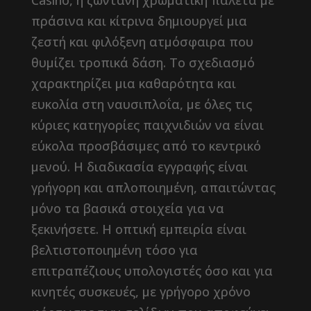
Casino, η ζωντανή χρωματική παλέτα με
πράσινα και κίτρινα δημιουργεί μια
ζεστή και φιλόξενη ατμόσφαιρα που
θυμίζει τροπικά δάση. Το σχεδιασμό
χαρακτηρίζει μια καθαρότητα και
ευκολία στη ναυσιπλοΐα, με όλες τις
κύριες κατηγορίες παιχνιδιών να είναι
εύκολα προσβάσιμες από το κεντρικό
μενού. Η διαδικασία εγγραφής είναι
γρήγορη και απλοποιημένη, απαιτώντας
μόνο τα βασικά στοιχεία για να
ξεκινήσετε. Η οπτική εμπειρία είναι
βελτιστοποιημένη τόσο για
επιτραπέζιους υπολογιστές όσο και για
κινητές συσκευές, με γρήγορο χρόνο