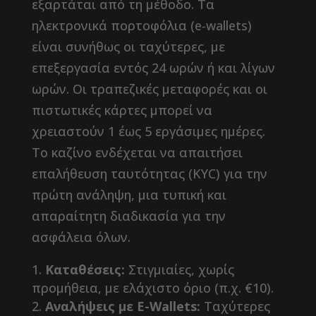
εξαρτάται από τη μέθοδο. Τα
ηλεκτρονικά πορτοφόλια (e-wallets)
είναι συνήθως οι ταχύτερες, με
επεξεργασία εντός 24 ωρών ή και λίγων
ωρών. Οι τραπεζικές μεταφορές και οι
πιστωτικές κάρτες μπορεί να
χρειαστούν 1 έως 5 εργάσιμες ημέρες.
Το καζίνο ενδέχεται να απαιτήσει
επαλήθευση ταυτότητας (KYC) για την
πρώτη ανάληψη, μια τυπική και
απαραίτητη διαδικασία για την
ασφάλεια όλων.
Καταθέσεις:
Στιγμιαίες, χωρίς
προμήθεια, με ελάχιστο όριο (π.χ. €10).
Αναλήψεις με E-Wallets:
Ταχύτερες