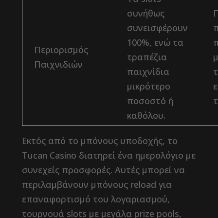
συνήθως
Π
συνεισφέρουν
100%, ενώ τα
π
Περιορισμός
τραπέζια
μ
Παιχνιδιών
παιχνίδια
τ
μικρότερο
ποσοστό ή
τ
καθόλου.
Εκτός από το μπόνους υποδοχής, το
Tucan Casino διατηρεί ένα ημερολόγιο με
συνεχείς προσφορές. Αυτές μπορεί να
περιλαμβάνουν μπόνους reload για
επαναφορτισμό του λογαριασμού,
τουρνουά slots με μεγάλα prize pools,