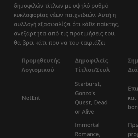
δημοφιλών τίτλων με υψηλό ρυθμό
κυκλοφορίας νέων παιχνιδιών. Αυτή η
συλλογή εξασφαλίζει ότι κάθε παίκτης,
ανεξάρτητα από τις προτιμήσεις του,
θα βρει κάτι που να του ταιριάζει.
Προμηθευτής
Δημοφιλείς
Σημ
Λογισμικού
Τίτλοι/Στυλ
Διά
Starburst,
Επι
Gonzo’s
NetEnt
και
Quest, Dead
bon
or Alive
Immortal
Πρω
Romance,
pro