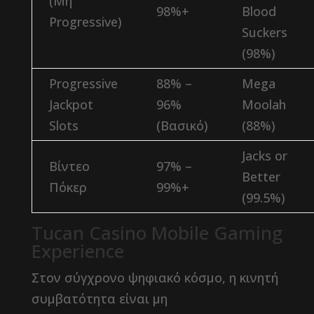
(Μη
98%+
Blood
Progressive)
Suckers
(98%)
Progressive
88% –
Mega
Jackpot
96%
Moolah
Slots
(Βασικό)
(88%)
Jacks or
Βίντεο
97% –
Better
Πόκερ
99%+
(99.5%)
Tucan Casino Mobile Gaming
Experience
Στον σύγχρονο ψηφιακό κόσμο, η κινητή
συμβατότητα είναι μη