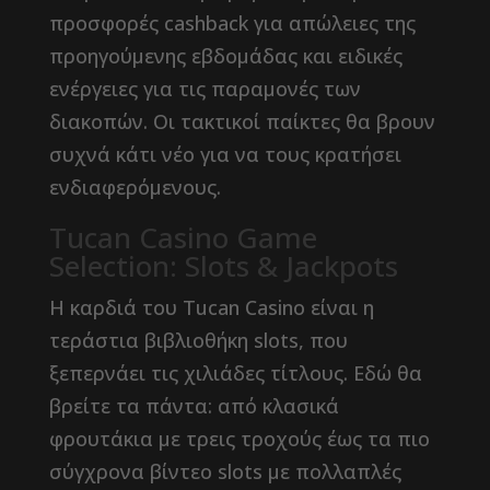
προσφορές cashback για απώλειες της
προηγούμενης εβδομάδας και ειδικές
ενέργειες για τις παραμονές των
διακοπών. Οι τακτικοί παίκτες θα βρουν
συχνά κάτι νέο για να τους κρατήσει
ενδιαφερόμενους.
Tucan Casino Game
Selection: Slots & Jackpots
Η καρδιά του Tucan Casino είναι η
τεράστια βιβλιοθήκη slots, που
ξεπερνάει τις χιλιάδες τίτλους. Εδώ θα
βρείτε τα πάντα: από κλασικά
φρουτάκια με τρεις τροχούς έως τα πιο
σύγχρονα βίντεο slots με πολλαπλές