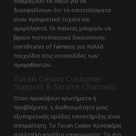
δοκιμάζουν τα RNGs για να
διασφαλίσουν ότι τα αποτελέσματα
είναι πραγματικά τυχαία και
αμερόληπτα. Οι παίκτες μπορούν να
βρουν πιστοποιητικά δικαιοσύνης
(certificates of fairness) για πολλά
παιχνίδια στις ιστοσελίδες των
προμηθευτών.
Tucan Casino Customer
Support & Service Channels
Όταν προκύψουν ερωτήματα ή
προβλήματα, η διαθεσιμότητα μιας
εξυπηρετικής ομάδας υποστήριξης είναι
απαραίτητη. Το Tucan Casino προσφέρει
πολλαπλά κανάλια επικοινωνίας. Το πιο