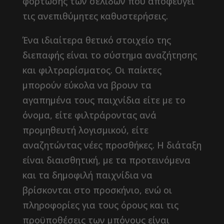
φόρτωσης των σελίδων που αποφεύγει
τις ανεπιθύμητες καθυστερήσεις.
Ένα ιδιαίτερα θετικό στοιχείο της
διεπαφής είναι το σύστημα αναζήτησης
και φιλτραρίσματος. Οι παίκτες
μπορούν εύκολα να βρουν τα
αγαπημένα τους παιχνίδια είτε με το
όνομα, είτε φιλτράροντας ανά
προμηθευτή λογισμικού, είτε
αναζητώντας νέες προσθήκες. Η διάταξη
είναι διαισθητική, με τα προτεινόμενα
και τα δημοφιλή παιχνίδια να
βρίσκονται στο προσκήνιο, ενώ οι
πληροφορίες για τους όρους και τις
προϋποθέσεις των μπόνους είναι