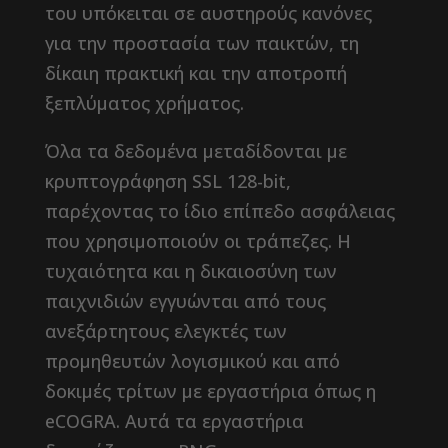
του υπόκειται σε αυστηρούς κανόνες
για την προστασία των παικτών, τη
δίκαιη πρακτική και την αποτροπή
ξεπλύματος χρήματος.
Όλα τα δεδομένα μεταδίδονται με
κρυπτογράφηση SSL 128-bit,
παρέχοντας το ίδιο επίπεδο ασφάλειας
που χρησιμοποιούν οι τράπεζες. Η
τυχαιότητα και η δικαιοσύνη των
παιχνιδιών εγγυώνται από τους
ανεξάρτητους ελεγκτές των
προμηθευτών λογισμικού και από
δοκιμές τρίτων με εργαστήρια όπως η
eCOGRA. Αυτά τα εργαστήρια