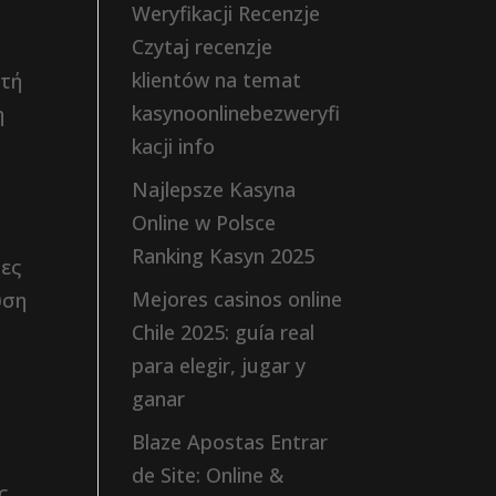
Weryfikacji Recenzje
η
Czytaj recenzje
klientów na temat
υτή
kasynoonlinebezweryfi
η
kacji info
Najlepsze Kasyna
Online w Polsce
Ranking Kasyn 2025
ες
Mejores casinos online
ύση
Chile 2025: guía real
para elegir, jugar y
ganar
Blaze Apostas Entrar
de Site: Online &
ς