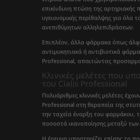
επικίνδυνη πτώση της αρτηριακής π
υγειονομικής περίθαλψης για όλα 
ανεπιθύμητων αλληλεπιδράσεων.
Επιπλέον, άλλα φάρμακα όπως άλφα
αντιμυκητιακά ή αντιβιοτικά φάρμα
Professional, απαιτώντας προσαρμο
Κλινικές μελέτες που υ
του Cialis Professional
Πολυάριθμες κλινικές μελέτες έχουν
Professional στη θεραπεία της στυτ
την ταχεία έναρξη του φαρμάκου, 
ποσοστά ικανοποίησης μεταξύ των
Η έρευνα υποστηρίζει επίσης το προ