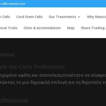
-cells-mexico.com
 Cells
Cord Stem Cells
Our Treatments
Why Mexic
nical Trials
Clinic & Accomodation
Map
Share Trading
sional
α του Cialis Professional
ενισχυμένα οφέλη και αποτελεσματικότητα σε σύγκρι
στώντας το μια δημοφιλή επιλογή για τη θεραπεία τ
ofessional