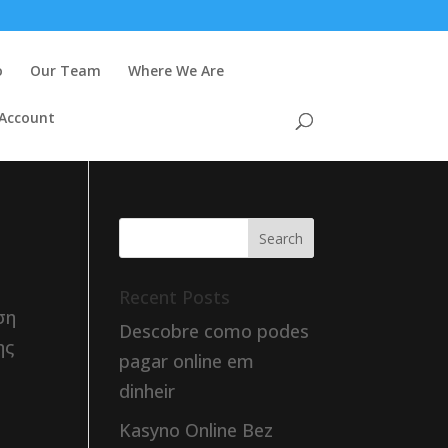
o
Our Team
Where We Are
 Account
Recent Posts
ση
Descobre como podes
ης
pagar online em
dinheir
Kasyno Online Bez