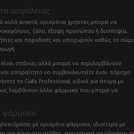
ατα ασφάλειας
νικά καλά ανεκτό, ορισμένοι χρήστες μπορεί να
νοκεφάλους, ζάλη, έξαψη προσώπου ή δυσπεψία.
 ήπιες και παροδικές και υποχωρούν καθώς το σώμ
αγωγή.
 είναι σπάνιες αλλά μπορεί να περιλαμβάνουν
Είναι απαραίτητο να συμβουλευτείτε έναν πάροχο
σετε το Cialis Professional, ειδικά για άτομα με
ους λαμβάνουν άλλα φάρμακα που μπορεί να
α φάρμακα
λληλεπιδράσει με ορισμένα φάρμακα, ιδιαίτερα με
ι για πόνο στο στήθος, που μπορεί να οδηγήσει σ