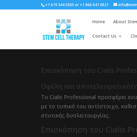
+1 619 344 0565 or +1 866 641 0821
info@stem
Home
About Stem
Contact Us
Cli
Επισκόπηση του Cialis Profes
Οφέλη και αποτελεσματικότητ
Το Cialis Professional προσφέρει 
με το τυπικό του αντίστοιχο, καθι
στυτικής δυσλειτουργίας.
Επισκόπηση του Cialis Pr