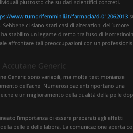
viduali piuttosto che su dati scientifici concreti.
tps://www.tumorifemminili.it/farmacia/d-012062013
s
. Sebbene ci siano stati casi di alterazioni dell’umore
ha stabilito un legame diretto tra l’uso di isotretinoi
tale affrontare tali preoccupazioni con un professioni
n Accutane Generic
ane Generic sono variabili, ma molte testimonianze
ttamento dell’acne. Numerosi pazienti riportano una
cneiche e un miglioramento della qualità della pelle dop
ineato l’importanza di essere preparati agli effetti
a della pelle e delle labbra. La comunicazione aperta con