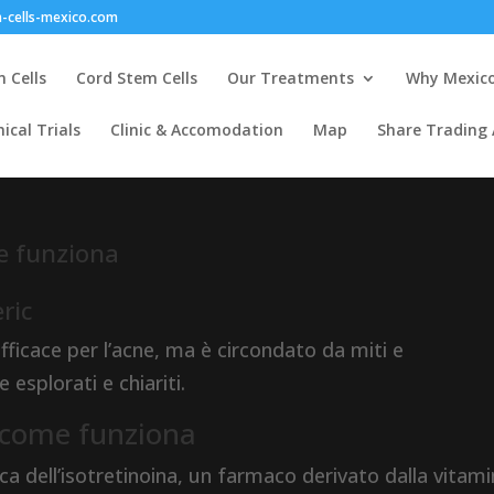
-cells-mexico.com
 Cells
Cord Stem Cells
Our Treatments
Why Mexic
nical Trials
Clinic & Accomodation
Map
Share Trading
e funziona
ric
ficace per l’acne, ma è circondato da miti e
esplorati e chiariti.
 come funziona
 dell’isotretinoina, un farmaco derivato dalla vitam