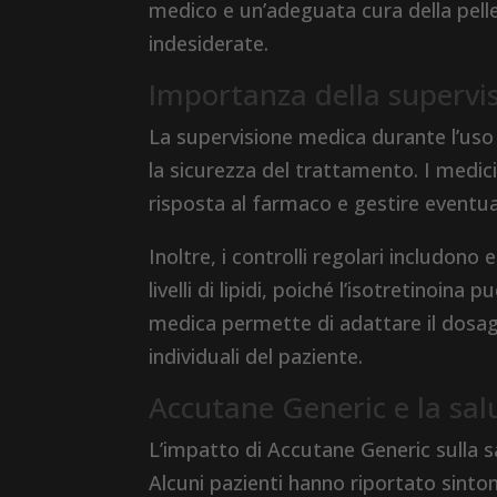
medico e un’adeguata cura della pell
indesiderate.
Importanza della supervi
La supervisione medica durante l’uso d
la sicurezza del trattamento. I medic
risposta al farmaco e gestire eventuali
Inoltre, i controlli regolari includon
livelli di lipidi, poiché l’isotretinoi
medica permette di adattare il dosagg
individuali del paziente.
Accutane Generic e la sa
L’impatto di Accutane Generic sulla s
Alcuni pazienti hanno riportato sinto