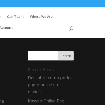
o
Our Team
Where We Are
 Account
Recent Posts
Descobre como podes
pagar online em
dinheir
Kasyno Online Bez
ina