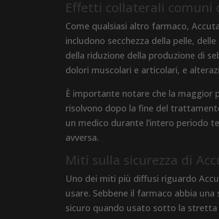
Effetti collaterali comuni
Come qualsiasi altro farmaco, Accutan
includono secchezza della pelle, dell
della riduzione della produzione di seb
dolori muscolari e articolari, e alteraz
È importante notare che la maggior pa
risolvono dopo la fine del trattamento
un medico durante l’intero periodo t
avversa.
Miti sulla sicurezza di Ac
Uno dei miti più diffusi riguardo Ac
usare. Sebbene il farmaco abbia una se
sicuro quando usato sotto la stretta