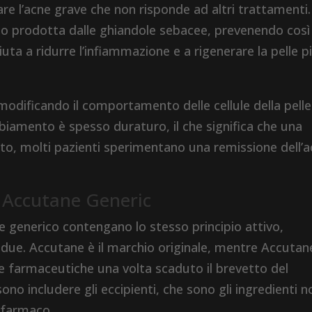
are l’acne grave che non risponde ad altri trattamenti.
bo prodotta dalle ghiandole sebacee, prevenendo così 
iuta a ridurre l’infiammazione e a rigenerare la pelle p
, modificando il comportamento delle cellule della pelle
iamento è spesso duraturo, il che significa che una
nto, molti pazienti sperimentano una remissione dell’
e Accutane Generic
e generico contengano lo stesso principio attivo,
a i due. Accutane è il marchio originale, mentre Accutan
e farmaceutiche una volta scaduto il brevetto del
ono includere gli eccipienti, che sono gli ingredienti n
l farmaco.