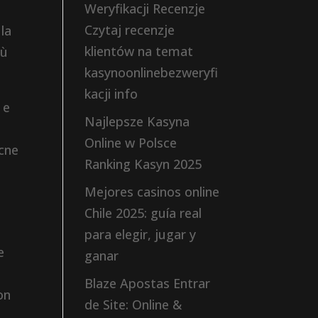
Weryfikacji Recenzje
Czytaj recenzje
la
klientów na temat
iù
kasynoonlinebezweryfi
kacji info
 e
Najlepsze Kasyna
Online w Polsce
acne
Ranking Kasyn 2025
Mejores casinos online
Chile 2025: guía real
para elegir, jugar y
e
ganar
Blaze Apostas Entrar
on
de Site: Online &