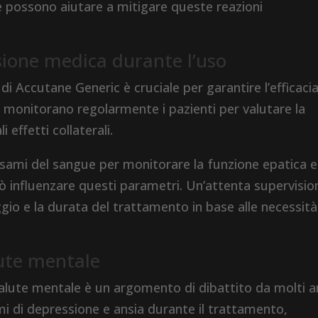
e possono aiutare a mitigare queste reazioni
sione medica durante l’uso
i Accutane Generic è cruciale per garantire l’efficaci
i monitorano regolarmente i pazienti per valutare la
 effetti collaterali.
o esami del sangue per monitorare la funzione epatica e
na può influenzare questi parametri. Un’attenta supervisio
io e la durata del trattamento in base alle necessità
lute mentale
alute mentale è un argomento di dibattito da molti a
mi di depressione e ansia durante il trattamento,