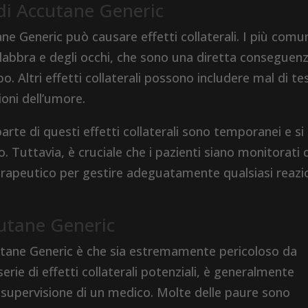
 di Accutane Generic
e Generic può causare effetti collaterali. I più comu
e labbra e degli occhi, che sono una diretta conseguen
o. Altri effetti collaterali possono includere mal di te
ioni dell’umore.
rte di questi effetti collaterali sono temporanei e si
. Tuttavia, è cruciale che i pazienti siano monitorati 
erapeutico per gestire adeguatamente qualsiasi reazi
cutane Generic
cutane Generic è che sia estremamente pericoloso da
rie di effetti collaterali potenziali, è generalmente
 supervisione di un medico. Molte delle paure sono