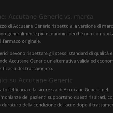
e: Accutane Generic vs. marca
ilizzo di Accutane Generic rispetto alla versione di mar
ci sono generalmente più economici perché non compor
al farmaco originale.
rici devono rispettare gli stessi standard di qualità e
rende Accutane Generic un’alternativa valida ed econo
’efficacia del trattamento.
nici su Accutane Generic
o l’efficacia e la sicurezza di Accutane Generic nel
imonianze dei pazienti supportano questi risultati, c
 duraturo della condizione dell’acne dopo il trattame