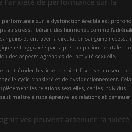
 l’anxiété de performance sur la
e performance sur la dysfonction érectile est profond
rps au stress, libérant des hormones comme l’adrénal
sanguins et entraver la circulation sanguine nécessair
ogique est aggravée par la préoccupation mentale d’u
ion des aspects agréables de l’activité sexuelle.
ce peut éroder l’estime de soi et favoriser un sentime
tage le cycle d’anxiété et de dysfonctionnement. Cela
lètement les relations sexuelles, car les individus
 peut mettre à rude épreuve les relations et diminuer
ognitives peuvent atténuer l’anxiété