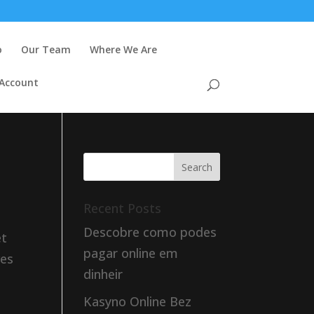
o
Our Team
Where We Are
 Account
Recent Posts
Descobre como podes
et
pagar online em
ves
dinheir
Kasyno Online Bez