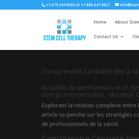
+1 619 344 0565 or +1 866 641 0821
info@stem
Home
About Stem
Contact Us
Cli
Comprendre l’anxiété liée à la
Anxiété de performance et dysf
comportementales : docteur
Explorant la relation complexe entre 
article se penche sur les stratégies 
de professionnels de la santé.
Comprendre l’anxiété liée