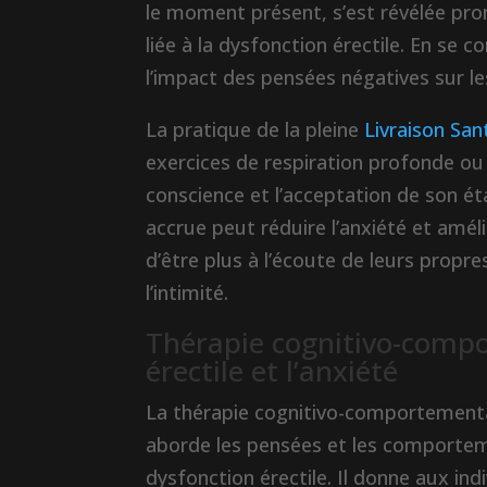
le moment présent, s’est révélée pro
liée à la dysfonction érectile. En se 
l’impact des pensées négatives sur l
La pratique de la pleine
Livraison San
exercices de respiration profonde ou
conscience et l’acceptation de son é
accrue peut réduire l’anxiété et amél
d’être plus à l’écoute de leurs propr
l’intimité.
Thérapie cognitivo-compo
érectile et l’anxiété
La thérapie cognitivo-comportemental
aborde les pensées et les comporteme
dysfonction érectile. Il donne aux ind