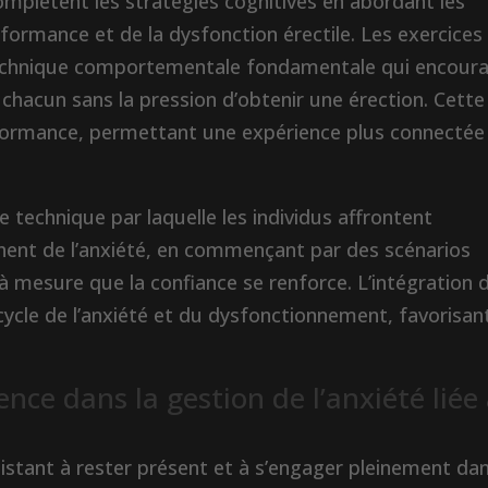
plètent les stratégies cognitives en abordant les
formance et de la dysfonction érectile. Les exercices
 technique comportementale fondamentale qui encour
 chacun sans la pression d’obtenir une érection. Cette
formance, permettant une expérience plus connectée
e technique par laquelle les individus affrontent
hent de l’anxiété, en commençant par des scénarios
à mesure que la confiance se renforce. L’intégration 
 cycle de l’anxiété et du dysfonctionnement, favorisan
ence dans la gestion de l’anxiété liée
sistant à rester présent et à s’engager pleinement da