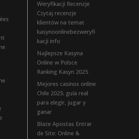
Weryfikacji Recenzje
Czytaj recenzje
iées
klientów na temat
kasynoonlinebezweryfi
nt
kacji info
une
Najlepsze Kasyna
Online w Polsce
Ranking Kasyn 2025
une
Mejores casinos online
Chile 2025: guía real
para elegir, jugar y
e
ganar
e
Blaze Apostas Entrar
de Site: Online &