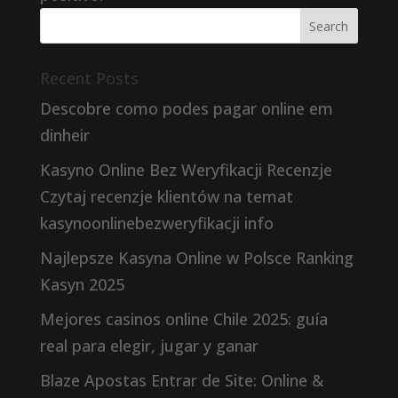
Recent Posts
Descobre como podes pagar online em
dinheir
Kasyno Online Bez Weryfikacji Recenzje
Czytaj recenzje klientów na temat
kasynoonlinebezweryfikacji info
Najlepsze Kasyna Online w Polsce Ranking
Kasyn 2025
Mejores casinos online Chile 2025: guía
real para elegir, jugar y ganar
Blaze Apostas Entrar de Site: Online &