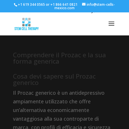
+1 619 344 0565 or +1 866 641 0821
info@stem-cells-
mexico.com
Comprendere il Prozac e la sua
forma generica
Cosa devi sapere sul Prozac
generico
Il Prozac generico è un antidepressivo
ampiamente utilizzato che offre
un’alternativa economicamente
vantaggiosa alla sua controparte di
marca, con profili di efficacia e sicurezza