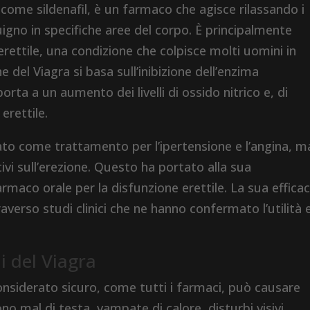
 come sildenafil, è un farmaco che agisce rilassando i
gno in specifiche aree del corpo. È principalmente
 erettile, una condizione che colpisce molti uomini in
 del Viagra si basa sull’inibizione dell’enzima
orta a un aumento dei livelli di ossido nitrico e, di
erettile.
diato come trattamento per l’ipertensione e l’angina, m
tivi sull’erezione. Questo ha portato alla sua
aco orale per la disfunzione erettile. La sua efficac
rso studi clinici che ne hanno confermato l’utilità e
li del Viagra
onsiderato sicuro, come tutti i farmaci, può causare
ono mal di testa, vampate di calore, disturbi visivi,