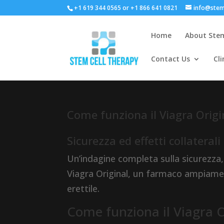
+1 619 344 0565 or +1 866 641 0821
info@stem
Home
About Stem
Contact Us
Cli
Come funziona il Viagra Origi
Sicurezza ed effetti collaterali
Un’indagine completa sulla sicurezza, gl
Viagra Original, un farmaco ampiamen
erettile.
Come funziona il Viagra O