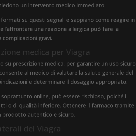
 richiedono un intervento medico immediato.
nformati su questi segnali e sappiano come reagire in
ll’affrontare una reazione allergica può fare la
e complicazioni gravi.
izione medica per Viagra
o su prescrizione medica, per garantire un uso sicur
 consente al medico di valutare la salute generale del
oindicazioni e determinare il dosaggio appropriato.
 soprattutto online, può essere rischioso, poiché i
ti o di qualità inferiore. Ottenere il farmaco tramite
 un prodotto autentico e sicuro.
aterali del Viagra