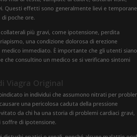
vi. Questi effetti sono generalmente lievi e temporane
 di poche ore.
i collaterali più gravi, come ipotensione, perdita
 priapismo, una condizione dolorosa di erezione
o medico immediato. È importante che gli utenti sian
i e che consultino un medico se si verificano sintomi
di Viagra Original
roindicato in individui che assumono nitrati per proble
 causare una pericolosa caduta della pressione
itato da chi ha una storia di problemi cardiaci gravi,
 soffre di ipotensione.
i disturbi epatici o renali, nonché alcune malattie ocul