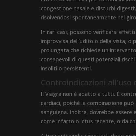
congestione nasale e disturbi digesti
risolvendosi spontaneamente nel giro
In rari casi, possono verificarsi effett
improvvisa dell’udito o della vista, o
prolungata che richiede un intervent
consapevoli di questi potenziali risch
insoliti o persistenti.
Controindicazioni all’uso 
Il Viagra non è adatto a tutti. È cont
cardiaci, poiché la combinazione può
sanguigna. Inoltre, dovrebbe essere ev
come infarto o ictus recente, o da chi
Altre controindicazioni includono grav