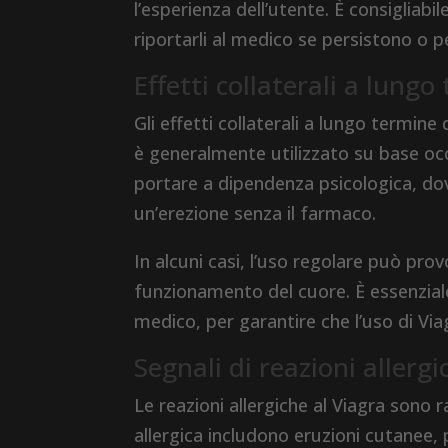
l’esperienza dell’utente. È consigliabi
riportarli al medico se persistono o 
Effetti collaterali a lung
Gli effetti collaterali a lungo termi
è generalmente utilizzato su base oc
portare a dipendenza psicologica, dov
un’erezione senza il farmaco.
In alcuni casi, l’uso regolare può pr
funzionamento del cuore. È essenziale
medico, per garantire che l’uso di Vi
Segnali di reazioni allergi
Le reazioni allergiche al Viagra sono r
allergica includono eruzioni cutanee, p