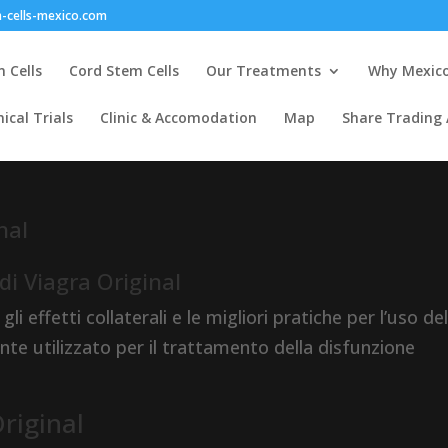
-cells-mexico.com
 Cells
Cord Stem Cells
Our Treatments
Why Mexic
nical Trials
Clinic & Accomodation
Map
Share Trading
nal
 di Viagra Original
i effetti collaterali e le migliori pratiche per l’uso de
te utilizzato per il trattamento della disfunzione
riginal