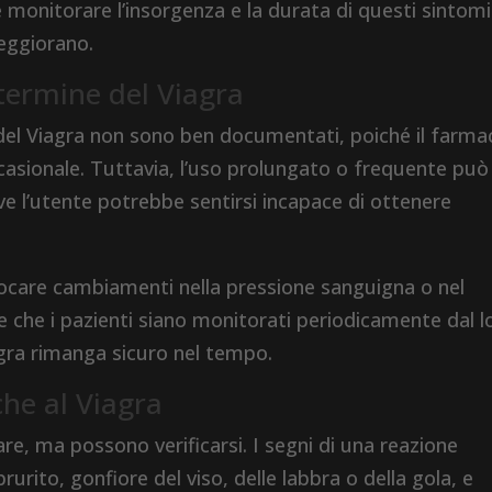
le monitorare l’insorgenza e la durata di questi sintomi
peggiorano.
o termine del Viagra
ne del Viagra non sono ben documentati, poiché il farma
casionale. Tuttavia, l’uso prolungato o frequente può
e l’utente potrebbe sentirsi incapace di ottenere
ovocare cambiamenti nella pressione sanguigna o nel
 che i pazienti siano monitorati periodicamente dal l
agra rimanga sicuro nel tempo.
che al Viagra
are, ma possono verificarsi. I segni di una reazione
rurito, gonfiore del viso, delle labbra o della gola, e