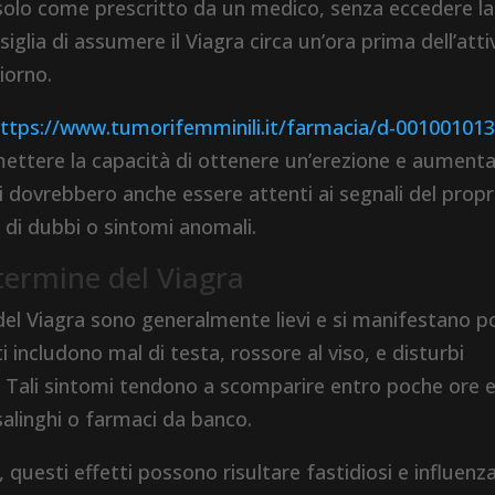
solo come prescritto da un medico, senza eccedere la
glia di assumere il Viagra circa un’ora prima dell’atti
iorno.
ttps://www.tumorifemminili.it/farmacia/d-00100101
ettere la capacità di ottenere un’erezione e aument
tenti dovrebbero anche essere attenti ai segnali del propr
 di dubbi o sintomi anomali.
e termine del Viagra
e del Viagra sono generalmente lievi e si manifestano 
includono mal di testa, rossore al viso, e disturbi
o. Tali sintomi tendono a scomparire entro poche ore 
alinghi o farmaci da banco.
 questi effetti possono risultare fastidiosi e influenz