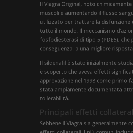
Il Viagra Original, noto chimicamente
muscoli e aumentando il flusso sangui
utilizzato per trattare la disfunzione
tutto il mondo. Il meccanismo d’azione
fosfodiesterasi di tipo 5 (PDE5), che p
conseguenza, a una migliore risposta 
Il sildenafil è stato inizialmente stu
è scoperto che aveva effetti significa
approvazione nel 1998 come primo farm
stata ampiamente documentata attrave
tollerabilità.
Principali effetti collatera
Sebbene il Viagra sia generalmente c
effetti collaterali. I più comuni includ