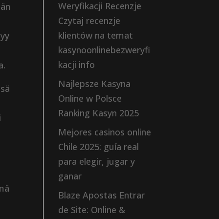
Weryfikacji Recenzje
ään
Czytaj recenzje
klientów na temat
tyy
kasynoonlinebezweryfi
kacji info
a.
Najlepsze Kasyna
ssä
Online w Polsce
Ranking Kasyn 2025
i
Mejores casinos online
Chile 2025: guía real
para elegir, jugar y
ganar
ämä
Blaze Apostas Entrar
de Site: Online &