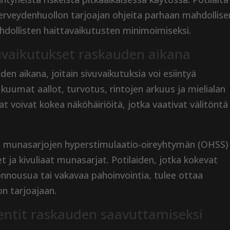
rveydenhuollon tarjoajan ohjeita parhaan mahdollise
dollisten haittavaikutusten minimoimiseksi.
uvaikutukset raskauden aikana
den aikana, joitain sivuvaikutuksia voi esiintyä
 kuumat aallot, turvotus, rintojen arkuus ja mielialan
aat voivat kokea näköhäiriöitä, jotka vaativat välitöntä
sa munasarjojen hyperstimulaatio-oireyhtymän (OHSS)
eet ja kivuliaat munasarjat. Potilaiden, jotka kokevat
nnousua tai vakavaa pahoinvointia, tulee ottaa
on tarjoajaan.
entit raskauden saavuttamiseksi