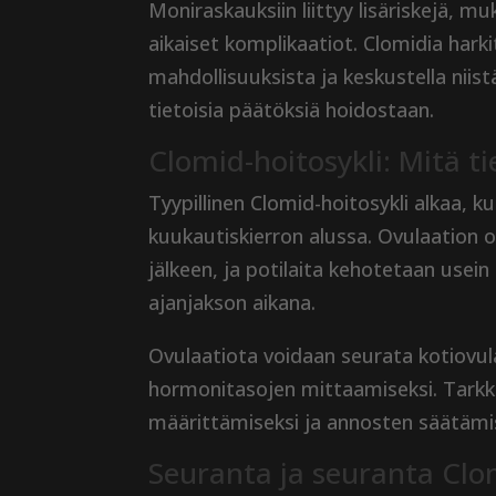
Moniraskauksiin liittyy lisäriskejä, 
aikaiset komplikaatiot. Clomidia harkit
mahdollisuuksista ja keskustella nii
tietoisia päätöksiä hoidostaan.
Clomid-hoitosykli: Mitä t
Tyypillinen Clomid-hoitosykli alkaa, k
kuukautiskierron alussa. Ovulaation
jälkeen, ja potilaita kehotetaan use
ajanjakson aikana.
Ovulaatiota voidaan seurata kotiovulaa
hormonitasojen mittaamiseksi. Tark
määrittämiseksi ja annosten säätämis
Seuranta ja seuranta Clo