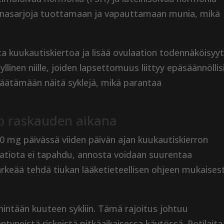
nasarjoja tuottamaan ja vapauttamaan munia, mikä
ta kuukautiskiertoa ja lisää ovulaation todennäköisyyt
linen niille, joiden lapsettomuus liittyy epäsäännöllis
 säätämään näitä syklejä, mikä parantaa
o raskauden aikana
50 mg päivässä viiden päivän ajan kuukautiskierron
laatiota ei tapahdu, annosta voidaan suurentaa
rkeää tehdä tiukan lääketieteellisen ohjeen mukaisest
nintään kuuteen sykliin. Tämä rajoitus johtuu
tyneistä riskeistä pitkäaikaisessa käytössä. Potilaita