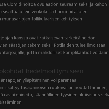
osa Clomid-hoitoa ovulaation seuraamiseksi ja kehon
ä sisältää usein verikokeita hormonitasojen
 munasarjojen follikulaarisen kehityksen
joajan kanssa ovat ratkaisevan tärkeitä hoidon
vien säätöjen tekemiseksi. Potilaiden tulee ilmoittaa
eluntarjoajalle, jotta mahdolliset komplikaatiot voidaan
kökohdat hedelmöittymiseen
mäntapojen ylläpitäminen voi parantaa
n sisältyy tasapainoisen ruokavalion noudattaminen,
ä ravintoaineita, säännöllinen fyysinen aktiivisuus sek
välttäminen.