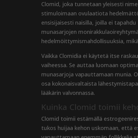
Clomid, joka tunnetaan yleisesti nimel
stimuloimaan ovulaatiota hedelmättömy
ensisijaisesti naisilla, joilla ei tapah
munasarjojen monirakkulaoireyhtymäs
hedelmöittymismahdollisuuksia, mikä 
Vaikka Clomidia ei käytetä itse raskau
vaiheessa. Se auttaa luomaan optima
munasarjoja vapauttamaan munia. On 
osa kokonaisvaltaista lähestymistap
lääkärin valvonnassa.
Kuinka Clomid toimii keh
Clomid toimii estämällä estrogeenire
tukos huijaa kehon uskomaan, että es
vapauttamaan enemmän follikkelia st