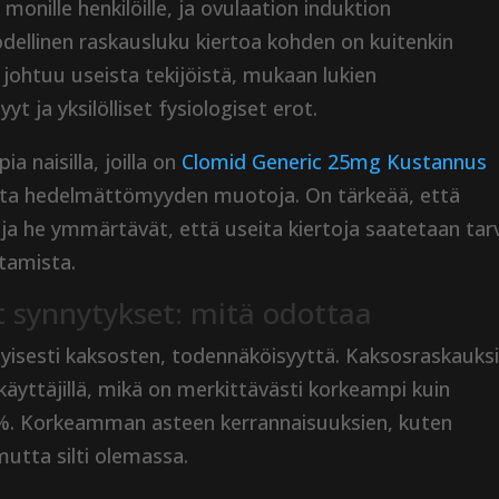
onille henkilöille, ja ovulaation induktion
dellinen raskausluku kiertoa kohden on kuitenkin
johtuu useista tekijöistä, mukaan lukien
 ja yksilölliset fysiologiset erot.
 naisilla, joilla on
Clomid Generic 25mg Kustannus
muita hedelmättömyyden muotoja. On tärkeää, että
t ja he ymmärtävät, että useita kiertoja saatetaan tar
tamista.
t synnytykset: mitä odottaa
ityisesti kaksosten, todennäköisyyttä. Kaksosraskauks
äyttäjillä, mikä on merkittävästi korkeampi kuin
2 %. Korkeamman asteen kerrannaisuuksien, kuten
mutta silti olemassa.