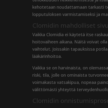
kehotetaan noudattamaan tarkasti te
lopputuloksen varmistamiseksi ja mah
Clomidin mahdolliset siv
Vaikka Clomidia ei käytetä itse raskau
hoitovaiheen aikana. Näitä voivat olla
vaihtelut. Joissakin tapauksissa potil
lääkärinhoitoa.
Vaikka se on harvinaista, on olemas
riski, tila, jolle on ominaista turvonn
voimakasta vatsakipua, nopeaa paino
välittömästi yhteyttä terveydenhuoll
Clomidin onnistumispros