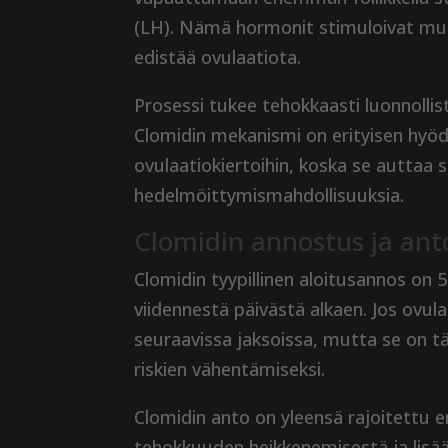
(LH). Nämä hormonit stimuloivat mu
edistää ovulaatiota.
Prosessi tukee tehokkaasti luonnollis
Clomidin mekanismi on erityisen hyödyl
ovulaatiokiertoihin, koska se auttaa
hedelmöittymismahdollisuuksia.
Clomidin annostus ja ant
Clomidin tyypillinen aloitusannos on 
viidennestä päivästä alkaen. Jos ovu
seuraavissa jaksoissa, mutta se on tä
riskien vähentämiseksi.
Clomidin anto on yleensä rajoitettu e
tehokkuuden heikkenemisestä ja lisään