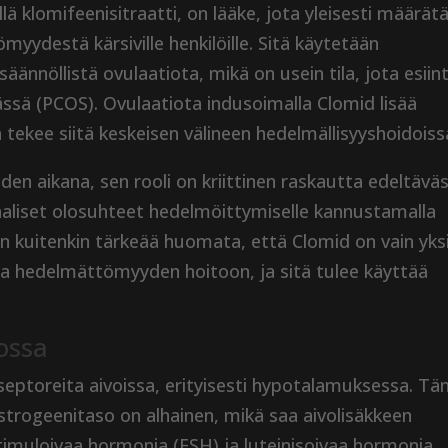
lä klomifeenisitraatti, on lääke, jota yleisesti määrät
ydestä kärsiville henkilöille. Sitä käytetään
du säännöllistä ovulaatiota, mikä on usein tila, jota esiin
sä (PCOS). Ovulaatiota indusoimalla Clomid lisää
tekee siitä keskeisen välineen hedelmällisyyshoidoiss
den aikana, sen rooli on kriittinen raskautta edeltävä
aliset olosuhteet hedelmöittymiselle kannustamalla
kuitenkin tärkeää huomata, että Clomid on vain yks
aa hedelmättömyyden hoitoon, ja sitä tulee käyttää
ossa
septoreita aivoissa, erityisesti hypotalamuksessa. T
trogeenitaso on alhainen, mikä saa aivolisäkkeen
imuloivaa hormonia (FSH) ja luteinisoivaa hormonia