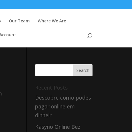
o
Our Team
Where We Are
 Account
Recent Posts
n
Descobre como podes
pagar online em
dinheir
Kasyno Online Bez