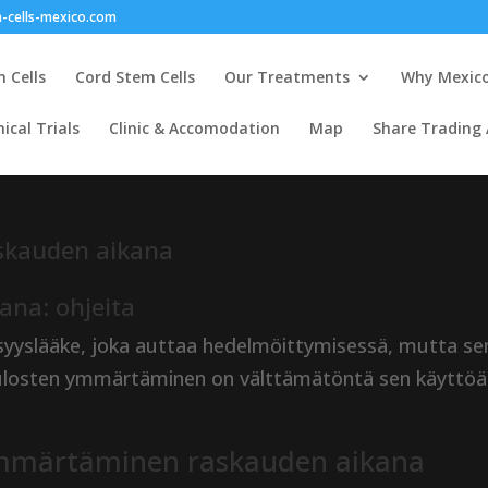
-cells-mexico.com
 Cells
Cord Stem Cells
Our Treatments
Why Mexic
nical Trials
Clinic & Accomodation
Map
Share Trading
askauden aikana
ana: ohjeita
lisyyslääke, joka auttaa hedelmöittymisessä, mutta se
tulosten ymmärtäminen on välttämätöntä sen käyttöä
ymmärtäminen raskauden aikana