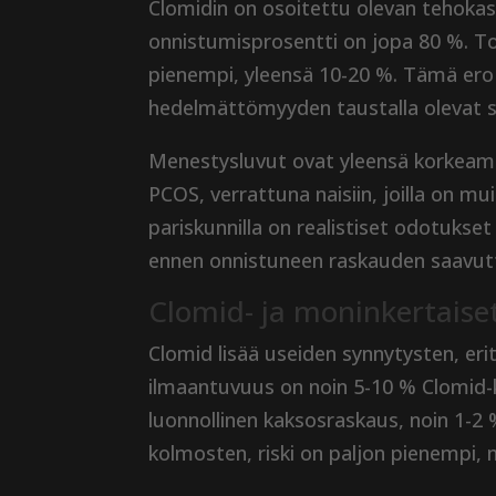
Clomidin on osoitettu olevan tehokas m
onnistumisprosentti on jopa 80 %. To
pienempi, yleensä 10-20 %. Tämä ero 
hedelmättömyyden taustalla olevat syyt
Menestysluvut ovat yleensä korkeampia
PCOS, verrattuna naisiin, joilla on 
pariskunnilla on realistiset odotukse
ennen onnistuneen raskauden saavut
Clomid- ja moninkertaise
Clomid lisää useiden synnytysten, er
ilmaantuvuus on noin 5-10 % Clomid-k
luonnollinen kaksosraskaus, noin 1-
kolmosten, riski on paljon pienempi, 