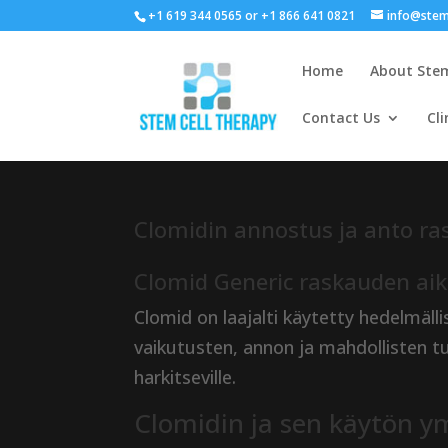
+1 619 344 0565 or +1 866 641 0821
info@stem
Home
About Stem
Contact Us
Cli
Clomidin annostus ja anto r
Clomid Generic raskauden aik
Clomid on laajalti käytetty hedelmäl
vaikutusten, annon ja mahdollisten 
harkitseville.
Clomidin ja sen käytön 