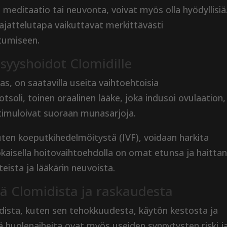
, meditaatio tai neuvonta, voivat myös olla hyödyllisiä
 ajattelutapa vaikuttavat merkittävästi
stumiseen.
syyshoidot Clomidille
okas, on saatavilla useita vaihtoehtoisia
tsoli, toinen oraalinen lääke, joka indusoi ovulaation,
stimuloivat suoraan munasarjoja.
uten koeputkihedelmöitystä (IVF), voidaan harkita
aisella hoitovaihtoehdolla on omat etunsa ja haittan
hteista ja lääkärin neuvoista.
iä Clomidista ja raskaudesta
idista, kuten sen tehokkuudesta, käytön kestosta ja
iä huolenaiheita ovat myös useiden synnytysten riski j