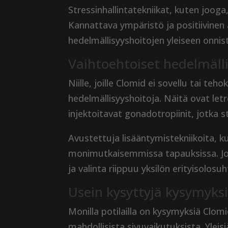
Stressinhallintatekniikat, kuten jooga
Kannattava ympäristö ja positiivinen
hedelmällisyyshoitojen yleiseen onni
Vaihtoehtoiset hedelmälli
Niille, joille Clomid ei sovellu tai teh
hedelmällisyyshoitoja. Näitä ovat letro
injektoitavat gonadotropiinit, jotka 
Avustettuja lisääntymistekniikoita, k
monimutkaisemmissa tapauksissa. Jok
ja valinta riippuu yksilön erityisolosu
Usein kysyttyjä kysymyks
Monilla potilailla on kysymyksiä Clom
mahdollisista sivuvaikutuksista. Yleis