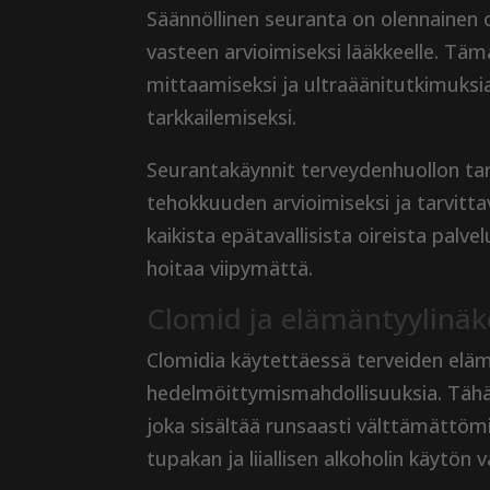
Säännöllinen seuranta on olennainen 
vasteen arvioimiseksi lääkkeelle. Täm
mittaamiseksi ja ultraäänitutkimuksia
tarkkailemiseksi.
Seurantakäynnit terveydenhuollon tar
tehokkuuden arvioimiseksi ja tarvitta
kaikista epätavallisista oireista palv
hoitaa viipymättä.
Clomid ja elämäntyylinä
Clomidia käytettäessä terveiden elä
hedelmöittymismahdollisuuksia. Tähä
joka sisältää runsaasti välttämättömi
tupakan ja liiallisen alkoholin käytön 