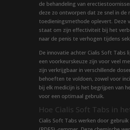
de behandeling van erectiestoornissen 
deze zo ontworpen dat ze snel in de
toedieningsmethode oplevert. Deze va
staat om zijn effectiviteit bij het ve
naar de penis te verhogen tijdens sek
De innovatie achter Cialis Soft Tabs 
een voorkeurskeuze zijn voor veel men
zijn verkrijgbaar in verschillende dose
behoeften te voldoen, zowel voor inci
bij elk medicijn is het begrijpen van
voor een optimaal gebruik.
Hoe Cialis Soft Tabs in h
Cialis Soft Tabs werken door gebruik
(PDE5) -remmer. Deze chemische werk