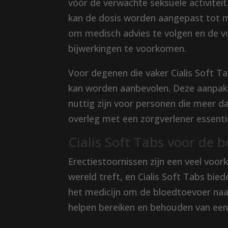
vóór de verwachte seksuele activitei
kan de dosis worden aangepast tot m
om medisch advies te volgen en de v
bijwerkingen te voorkomen.
Voor degenen die vaker Cialis Soft T
kan worden aanbevolen. Deze aanpak
nuttig zijn voor personen die meer dan
overleg met een zorgverlener essent
Cialis Soft Tabs voor de 
Erectiestoornissen zijn een veel vo
wereld treft, en Cialis Soft Tabs bi
het medicijn om de bloedtoevoer naar
helpen bereiken en behouden van een 