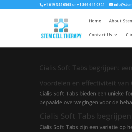
+1 619 344 0565 or +1 866 641 0821
info@stem
Home
About Stem
Contact Us
Cli
Cialis Soft Tabs begrijpen: ee
Voordelen en effectiviteit van 
Cialis Soft Tabs bieden een unieke fo
bepaalde overwegingen voor de behan
Cialis Soft Tabs begrijpen
Cialis Soft Tabs zijn een variatie op