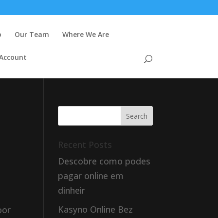
o
Our Team
Where We Are
 Account
Recent Posts
Descobre como podes
pagar online em
dinheir
Kasyno Online Bez
oor