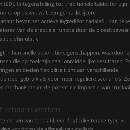
(ED). In tegenstelling tot traditionele tabletten zijn
 mond oplossen, wat een gemakkelijkere
riant bevat het actieve ingrediënt tadalafil, dat bek
rbeteren van de erectiele functie door de bloedtoevoer
suele stimulatie.
ligt in hun snelle absorptie-eigenschappen, waardoor 
sen die op zoek zijn naar onmiddellijke resultaten. Z
ringen en bieden flexibiliteit om aan verschillende
denteel gebruik als voor meer reguliere scenario’s. Zo
 het mechanisme en de potentiële impact ervan cruciaa
et lichaam werken
 te maken van tadalafil, een fosfodiësterase type 5
ing voorkomt de afbraak van cyclisch