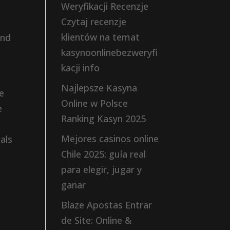
Weryfikacji Recenzje
Czytaj recenzje
klientów na temat
end
kasynoonlinebezweryfi
kacji info
Najlepsze Kasyna
ze
Online w Polsce
e
Ranking Kasyn 2025
Mejores casinos online
als
Chile 2025: guía real
l
para elegir, jugar y
ganar
Blaze Apostas Entrar
de Site: Online &