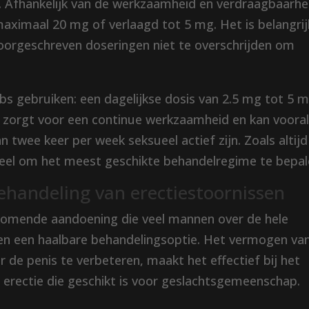
t. Afhankelijk van de werkzaamheid en verdraagbaarhe
aximaal 20 mg of verlaagd tot 5 mg. Het is belangrij
oorgeschreven doseringen niet te overschrijden om
abs gebruiken: een dagelijkse dosis van 2.5 mg tot 5 
 zorgt voor een continue werkzaamheid en kan voora
 twee keer per week seksueel actief zijn. Zoals altijd
ieel om het meest geschikte behandelregime te bepal
behandeling van erectiestoornissen
orkomende aandoening die veel mannen over de hele
eden een haalbare behandelingsoptie. Het vermogen va
 de penis te verbeteren, maakt het effectief bij het
erectie die geschikt is voor geslachtsgemeenschap.