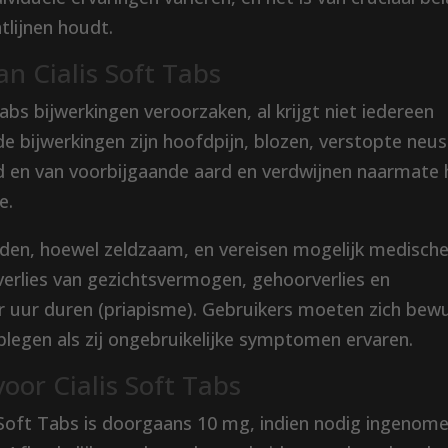
tlijnen houdt.
an Cialis Soft Tabs
Tabs bijwerkingen veroorzaken, al krijgt niet iedereen
bijwerkingen zijn hoofdpijn, blozen, verstopte neus
ld en van voorbijgaande aard en verdwijnen naarmate 
e.
eden, hoewel zeldzaam, en vereisen mogelijk medisch
erlies van gezichtsvermogen, gehoorverlies en
ier uur duren (priapisme). Gebruikers moeten zich bew
adplegen als zij ongebruikelijke symptomen ervaren.
oor Cialis Soft Tabs
 Soft Tabs is doorgaans 10 mg, indien nodig ingenom