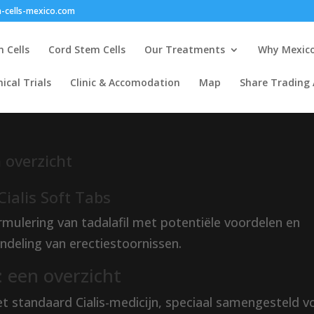
-cells-mexico.com
 Cells
Cord Stem Cells
Our Treatments
Why Mexic
nical Trials
Clinic & Accomodation
Map
Share Trading
n overzicht
Cialis Soft Tabs
rmulering van tadalafil met potentiële voordelen en
deling van erectiestoornissen.
: een overzicht
 het standaard Cialis-medicijn, speciaal samengesteld v