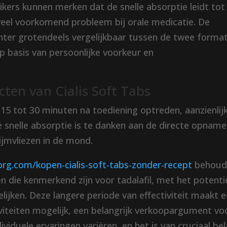
kers kunnen merken dat de snelle absorptie leidt tot
eel voorkomend probleem bij orale medicatie. De
chter grotendeels vergelijkbaar tussen de twee forma
 basis van persoonlijke voorkeur en
cten van Cialis Soft Tabs
l 15 tot 30 minuten na toediening optreden, aanzienlij
eze snelle absorptie is te danken aan de directe opname
lijmvliezen in de mond.
org.com/kopen-cialis-soft-tabs-zonder-recept
behoud
en die kenmerkend zijn voor tadalafil, met het potenti
lijken. Deze langere periode van effectiviteit maakt 
iviteiten mogelijk, een belangrijk verkoopargument vo
viduele ervaringen variëren, en het is van cruciaal be