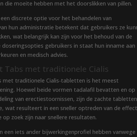
 die moeite hebben met het doorslikken van pillen.
een discrete optie voor het behandelen van
 van hun administratie betekent dat gebruikers ze ku
ken, wat belangrijk kan zijn voor het behoud van de
le doseringsopties gebruikers in staat hun inname aan
rkeuren en medisch advies.
ft Tabs met traditionele Cialis
bs met traditionele Cialis-tabletten is het meest
diening. Hoewel beide vormen tadalafil bevatten en op
ling van erectiestoornissen, zijn de zachte tablette
 wat resulteert in een sneller optreden van de effec
 op zoek zijn naar snellere resultaten.
n een iets ander bijwerkingenprofiel hebben vanwege