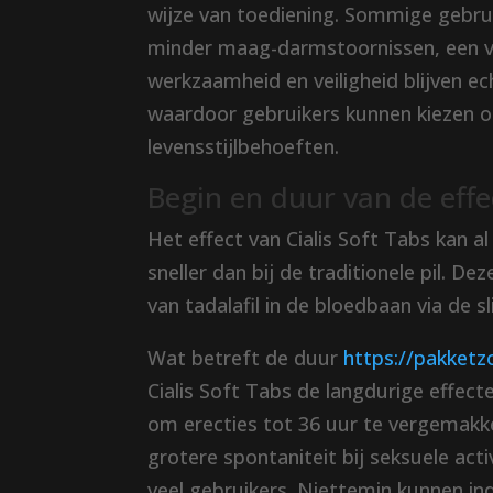
wijze van toediening. Sommige gebrui
minder maag-darmstoornissen, een v
werkzaamheid en veiligheid blijven e
waardoor gebruikers kunnen kiezen op
levensstijlbehoeften.
Begin en duur van de effe
Het effect van Cialis Soft Tabs kan a
sneller dan bij de traditionele pil. D
van tadalafil in de bloedbaan via de s
Wat betreft de duur
https://pakketz
Cialis Soft Tabs de langdurige effect
om erecties tot 36 uur te vergemakke
grotere spontaniteit bij seksuele act
veel gebruikers. Niettemin kunnen indi