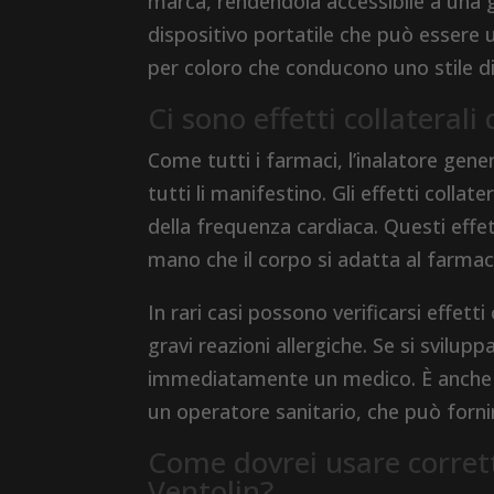
marca, rendendola accessibile a una 
dispositivo portatile che può essere u
per coloro che conducono uno stile di
Ci sono effetti collaterali
Come tutti i farmaci, l’inalatore gene
tutti li manifestino. Gli effetti coll
della frequenza cardiaca. Questi eff
mano che il corpo si adatta al farmac
In rari casi possono verificarsi effetti
gravi reazioni allergiche. Se si svilu
immediatamente un medico. È anche imp
un operatore sanitario, che può fornir
Come dovrei usare corret
Ventolin?