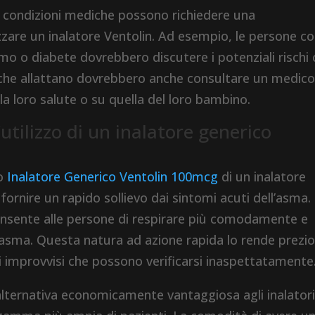
 condizioni mediche possono richiedere una
izzare un inalatore Ventolin. Ad esempio, le persone c
smo o diabete dovrebbero discutere i potenziali rischi
o che allattano dovrebbero anche consultare un medic
la loro salute o su quella del loro bambino.
’utilizzo di un inalatore generico
zo
Inalatore Generico Ventolin 100mcg
di un inalatore
 fornire un rapido sollievo dai sintomi acuti dell’asma.
onsente alle persone di respirare più comodamente e
 d’asma. Questa natura ad azione rapida lo rende prezi
ri improvvisi che possono verificarsi inaspettatamente
’alternativa economicamente vantaggiosa agli inalatori