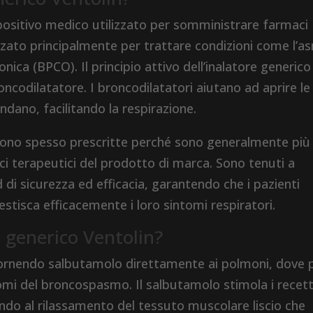
spositivo medico utilizzato per somministrare farmaci
zzato principalmente per trattare condizioni come l’a
nica (BPCO). Il principio attivo dell’inalatore generico
oncodilatatore. I broncodilatatori aiutano ad aprire le
ndano, facilitando la respirazione.
ngono spesso prescritte perché sono generalmente più
ici terapeutici del prodotto di marca. Sono tenuti a
d di sicurezza ed efficacia, garantendo che i pazienti
stisca efficacemente i loro sintomi respiratori.
 generico Ventolin?
 fornendo salbutamolo direttamente ai polmoni, dove
tomi del broncospasmo. Il salbutamolo stimola i recett
ndo al rilassamento del tessuto muscolare liscio che