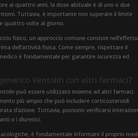
iore ai quattro anni, la dose abituale è di uno o due
sintomi. Tuttavia, è importante non superare il limite
e quattro volte al giorno.
cizio fisico, un approccio comune consiste nell’effett
ima dell’attività fisica. Come sempre, rispettare il
edico è fondamentale per garantire sicurezza ed
generico Ventolin con altri farmaci?
entolin può essere utilizzato insieme ad altri farmaci.
amento più ampio che può includere corticosteroidi
urata d’azione. Tuttavia, possono verificarsi interazion
ti o i diuretici.
rmacologiche, è fondamentale informare il proprio med