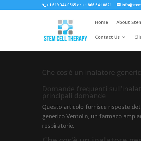
+1 619 344 0565 or +1 866 641 0821
info@stem
Home
About Stem
Contact Us
Cli
Che cos’è un inalatore generi
Domande frequenti sull’inalato
principali domande
Questo articolo fornisce risposte det
generico Ventolin, un farmaco ampiame
respiratorie.
Che cos’è un inalatore ge