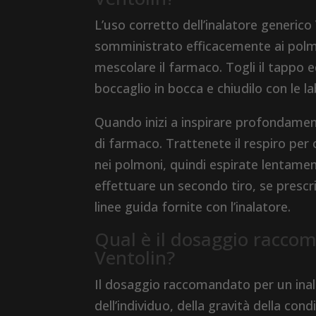
L’uso corretto dell’inalatore generico
somministrato efficacemente ai polmon
mescolare il farmaco. Togli il tappo e
boccaglio in bocca e chiudilo con le l
Quando inizi a inspirare profondament
di farmaco. Trattenete il respiro per
nei polmoni, quindi espirate lentamen
effettuare un secondo tiro, se prescri
linee guida fornite con l’inalatore.
Qual è il dosaggio racco
Ventolin?
Il dosaggio raccomandato per un inala
dell’individuo, della gravità della con