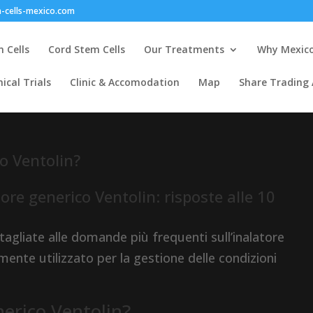
-cells-mexico.com
 Cells
Cord Stem Cells
Our Treatments
Why Mexic
nical Trials
Clinic & Accomodation
Map
Share Trading
co Ventolin?
re generico Ventolin: risposte alle 10
tagliate alle domande più frequenti sull’inalatore
nte utilizzato per la gestione delle condizioni
nerico Ventolin?