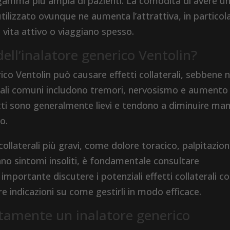
gamma più ampia di pazienti. La comodità di avere u
tilizzato ovunque ne aumenta l’attrattiva, in particol
 vita attivo o viaggiano spesso.
 dell’inalatore generico Ventolin?
rico Ventolin può causare effetti collaterali, sebbene 
aterali comuni includono tremori, nervosismo e aumento
etti sono generalmente lievi e tendono a diminuire ma
o.
 collaterali più gravi, come dolore toracico, palpitazion
ppano sintomi insoliti, è fondamentale consultare
ortante discutere i potenziali effetti collaterali c
e indicazioni su come gestirli in modo efficace.
tamente un inalatore generico