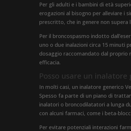
Per gli adulti e i bambini di età super
erogazioni al bisogno per alleviare i 
prescritto, che in genere non supera l
Per il broncospasmo indotto dall’eser
uno o due inalazioni circa 15 minuti pr
dosaggio raccomandato dal proprio m
efficacia.
Posso usare un inalatore 
In molti casi, un inalatore generico V
Spesso fa parte di un piano di tratt
inalatori o broncodilatatori a lunga d
con alcuni farmaci, come i beta-bloccan
Per evitare potenziali interazioni fa