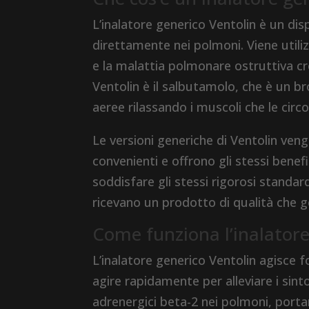
L’inalatore generico Ventolin è un di
direttamente nei polmoni. Viene utili
e la malattia polmonare ostruttiva cro
Ventolin è il salbutamolo, che è un br
aeree rilassando i muscoli che le circo
Le versioni generiche di Ventolin ve
convenienti e offrono gli stessi benef
soddisfare gli stessi rigorosi standar
ricevano un prodotto di qualità che ge
Come funziona l’inalatore
L’inalatore generico Ventolin agisce
agire rapidamente per alleviare i sin
adrenergici beta-2 nei polmoni, porta