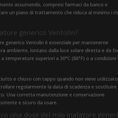
ualmente assumendo, compresi farmaci da banco e
zzare un piano di trattamento che riduca al minimo i ri
atore generico Ventolin?
ore generico Ventolin è essenziale per mantenerne
ra ambiente, lontano dalla luce solare diretta e da fo
re a temperature superiori a 30°C (86°F) o a condizioni 
sciutto e chiuso con tappo quando non viene utilizzato
rollare regolarmente la data di scadenza e sostituire
rito. Una corretta manutenzione e conservazione
potente e sicuro da usare.
co una dose del mio inalatore gener