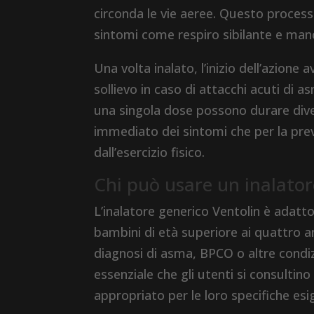
circonda le vie aeree. Questo processo
sintomi come respiro sibilante e manc
Una volta inalato, l’inizio dell’azion
sollievo in caso di attacchi acuti di as
una singola dose possono durare diver
immediato dei sintomi che per la pre
dall’esercizio fisico.
Chi può usare un inalator
L’inalatore generico Ventolin è adatto
bambini di età superiore ai quattro 
diagnosi di asma, BPCO o altre condi
essenziale che gli utenti si consultin
appropriato per le loro specifiche esi