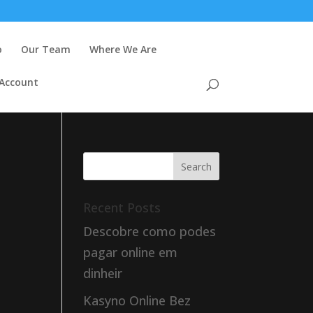
o
Our Team
Where We Are
 Account
Recent Posts
Descobre como podes
pagar online em
dinheir
Kasyno Online Bez