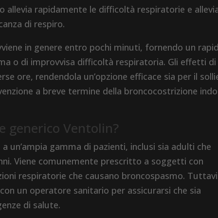
 allevia rapidamente le difficoltà respiratorie e allevi
anza di respiro.
e avviene in genere entro pochi minuti, fornendo un rapi
ma o di improvvisa difficoltà respiratoria. Gli effetti di
se ore, rendendola un’opzione efficace sia per il soll
venzione a breve termine della broncocostrizione indo
e generico Ventolin?
 a un’ampia gamma di pazienti, inclusi sia adulti che
anni. Viene comunemente prescritto a soggetti con
zioni respiratorie che causano broncospasmo. Tuttavi
o con un operatore sanitario per assicurarsi che sia
genze di salute.