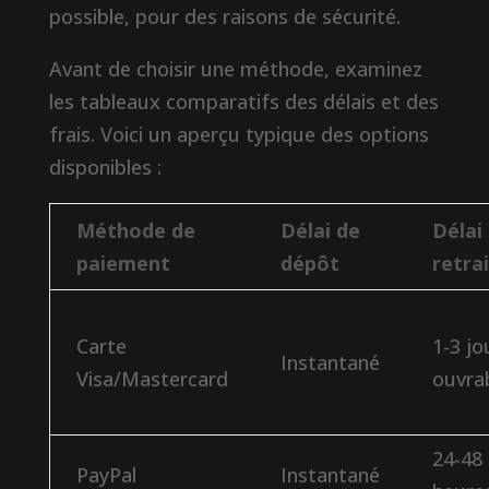
possible, pour des raisons de sécurité.
Avant de choisir une méthode, examinez
les tableaux comparatifs des délais et des
frais. Voici un aperçu typique des options
disponibles :
Méthode de
Délai de
Délai
paiement
dépôt
retra
Carte
1-3 jo
Instantané
Visa/Mastercard
ouvra
24-48
PayPal
Instantané