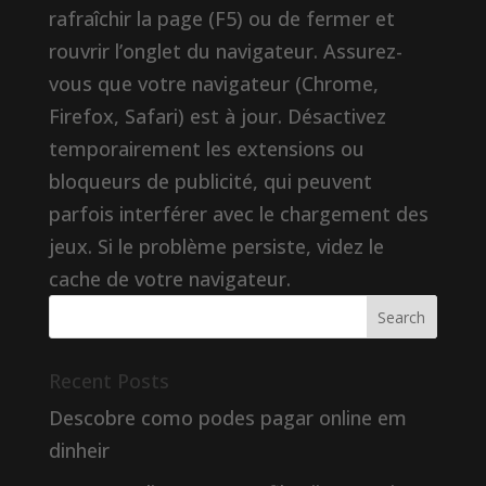
rafraîchir la page (F5) ou de fermer et
rouvrir l’onglet du navigateur. Assurez-
vous que votre navigateur (Chrome,
Firefox, Safari) est à jour. Désactivez
temporairement les extensions ou
bloqueurs de publicité, qui peuvent
parfois interférer avec le chargement des
jeux. Si le problème persiste, videz le
cache de votre navigateur.
Recent Posts
Descobre como podes pagar online em
dinheir