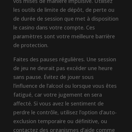
vos mises de manière impulsive. Utilisez
les outils de limite de dépôt, de perte ou
de durée de session que met à disposition
le casino dans votre compte. Ces
paramètres sont votre meilleure barrière
de protection.
Faites des pauses régulières. Une session
de jeu ne devrait pas excéder une heure
sans pause. Évitez de jouer sous
l’influence de l’alcool ou lorsque vous êtes
fatigué, car votre jugement en sera
affecté. Si vous avez le sentiment de
perdre le contrôle, utilisez l’option d’auto-
exclusion temporaire ou définitive, ou
contactez des organismes d’aide comme