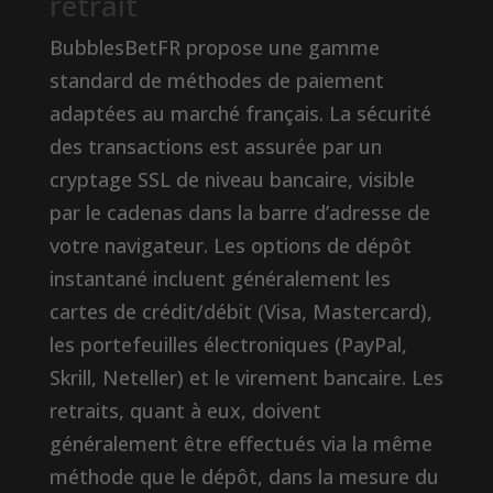
retrait
BubblesBetFR propose une gamme
standard de méthodes de paiement
adaptées au marché français. La sécurité
des transactions est assurée par un
cryptage SSL de niveau bancaire, visible
par le cadenas dans la barre d’adresse de
votre navigateur. Les options de dépôt
instantané incluent généralement les
cartes de crédit/débit (Visa, Mastercard),
les portefeuilles électroniques (PayPal,
Skrill, Neteller) et le virement bancaire. Les
retraits, quant à eux, doivent
généralement être effectués via la même
méthode que le dépôt, dans la mesure du