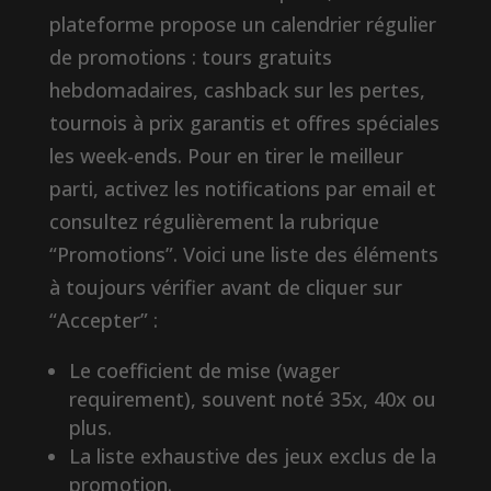
plateforme propose un calendrier régulier
de promotions : tours gratuits
hebdomadaires, cashback sur les pertes,
tournois à prix garantis et offres spéciales
les week-ends. Pour en tirer le meilleur
parti, activez les notifications par email et
consultez régulièrement la rubrique
“Promotions”. Voici une liste des éléments
à toujours vérifier avant de cliquer sur
“Accepter” :
Le coefficient de mise (wager
requirement), souvent noté 35x, 40x ou
plus.
La liste exhaustive des jeux exclus de la
promotion.