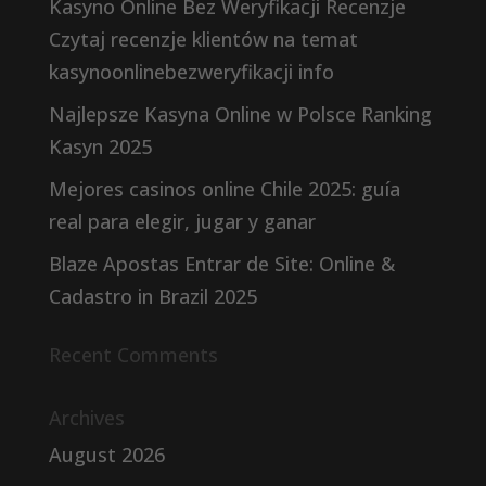
Kasyno Online Bez Weryfikacji Recenzje
Czytaj recenzje klientów na temat
kasynoonlinebezweryfikacji info
Najlepsze Kasyna Online w Polsce Ranking
Kasyn 2025
Mejores casinos online Chile 2025: guía
real para elegir, jugar y ganar
Blaze Apostas Entrar de Site: Online &
Cadastro in Brazil 2025
Recent Comments
Archives
August 2026