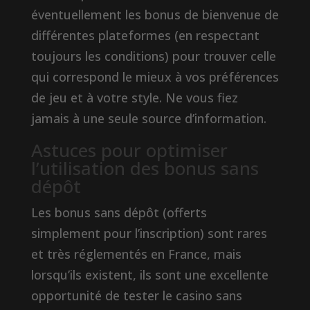
éventuellement les bonus de bienvenue de
différentes plateformes (en respectant
toujours les conditions) pour trouver celle
qui correspond le mieux à vos préférences
de jeu et à votre style. Ne vous fiez
jamais à une seule source d’information.
Astuces pour optimiser
l’utilisation des bonus sans
dépôt
Les bonus sans dépôt (offerts
simplement pour l’inscription) sont rares
et très réglementés en France, mais
lorsqu’ils existent, ils sont une excellente
opportunité de tester le casino sans