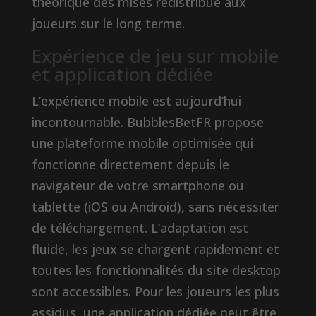
théorique des mises redistribué aux
joueurs sur le long terme.
Expérience de jeu sur mobile
et application dédiée
L’expérience mobile est aujourd’hui
incontournable. BubblesBetFR propose
une plateforme mobile optimisée qui
fonctionne directement depuis le
navigateur de votre smartphone ou
tablette (iOS ou Android), sans nécessiter
de téléchargement. L’adaptation est
fluide, les jeux se chargent rapidement et
toutes les fonctionnalités du site desktop
sont accessibles. Pour les joueurs les plus
assidus, une application dédiée peut être