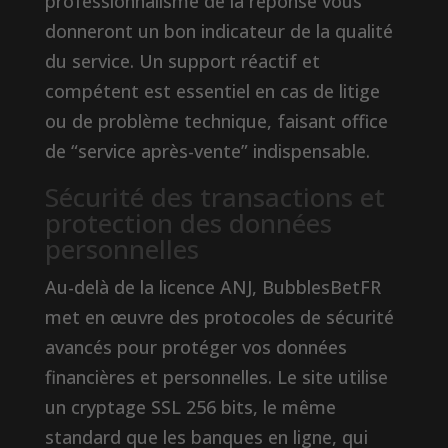
professionnalisme de la réponse vous
donneront un bon indicateur de la qualité
du service. Un support réactif et
compétent est essentiel en cas de litige
ou de problème technique, faisant office
de “service après-vente” indispensable.
Sécurité des transactions et
protection des données
personnelles
Au-delà de la licence ANJ, BubblesBetFR
met en œuvre des protocoles de sécurité
avancés pour protéger vos données
financières et personnelles. Le site utilise
un cryptage SSL 256 bits, le même
standard que les banques en ligne, qui