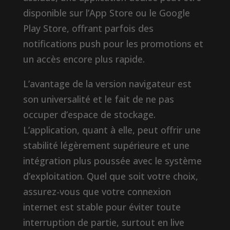
disponible sur l’App Store ou le Google
Play Store, offrant parfois des
notifications push pour les promotions et
un accès encore plus rapide.
L’avantage de la version navigateur est
son universalité et le fait de ne pas
occuper d’espace de stockage.
L’application, quant à elle, peut offrir une
stabilité légèrement supérieure et une
intégration plus poussée avec le système
d’exploitation. Quel que soit votre choix,
assurez-vous que votre connexion
internet est stable pour éviter toute
interruption de partie, surtout en live