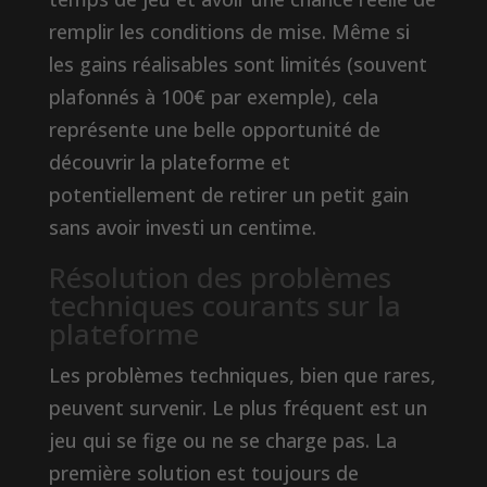
remplir les conditions de mise. Même si
les gains réalisables sont limités (souvent
plafonnés à 100€ par exemple), cela
représente une belle opportunité de
découvrir la plateforme et
potentiellement de retirer un petit gain
sans avoir investi un centime.
Résolution des problèmes
techniques courants sur la
plateforme
Les problèmes techniques, bien que rares,
peuvent survenir. Le plus fréquent est un
jeu qui se fige ou ne se charge pas. La
première solution est toujours de