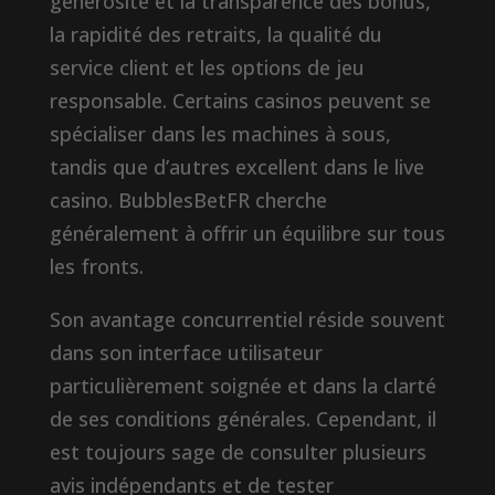
générosité et la transparence des bonus,
la rapidité des retraits, la qualité du
service client et les options de jeu
responsable. Certains casinos peuvent se
spécialiser dans les machines à sous,
tandis que d’autres excellent dans le live
casino. BubblesBetFR cherche
généralement à offrir un équilibre sur tous
les fronts.
Son avantage concurrentiel réside souvent
dans son interface utilisateur
particulièrement soignée et dans la clarté
de ses conditions générales. Cependant, il
est toujours sage de consulter plusieurs
avis indépendants et de tester