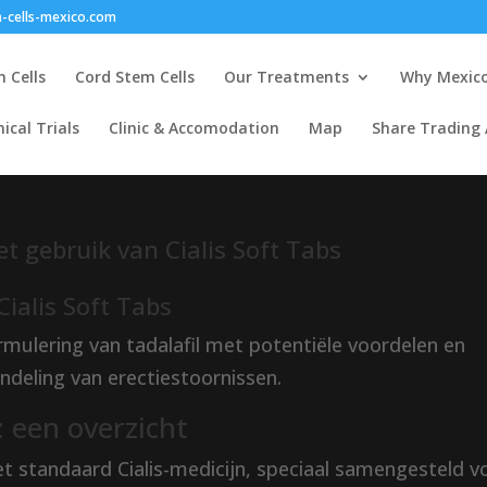
-cells-mexico.com
 Cells
Cord Stem Cells
Our Treatments
Why Mexic
nical Trials
Clinic & Accomodation
Map
Share Trading
et gebruik van Cialis Soft Tabs
Cialis Soft Tabs
rmulering van tadalafil met potentiële voordelen en
deling van erectiestoornissen.
: een overzicht
 het standaard Cialis-medicijn, speciaal samengesteld v