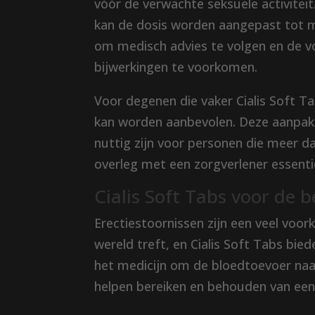
vóór de verwachte seksuele activitei
kan de dosis worden aangepast tot m
om medisch advies te volgen en de v
bijwerkingen te voorkomen.
Voor degenen die vaker Cialis Soft T
kan worden aanbevolen. Deze aanpak
nuttig zijn voor personen die meer dan
overleg met een zorgverlener essent
Cialis Soft Tabs voor de 
Erectiestoornissen zijn een veel vo
wereld treft, en Cialis Soft Tabs bi
het medicijn om de bloedtoevoer naar
helpen bereiken en behouden van een 