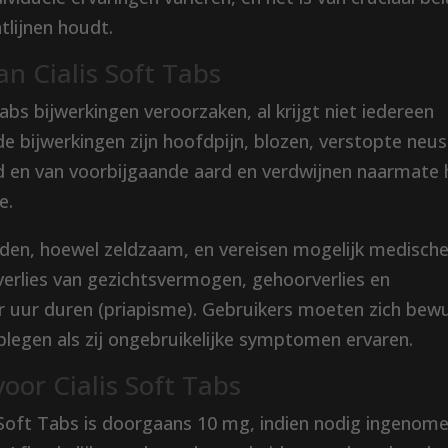
tlijnen houdt.
an Cialis Soft Tabs
Tabs bijwerkingen veroorzaken, al krijgt niet iedereen
bijwerkingen zijn hoofdpijn, blozen, verstopte neus
ld en van voorbijgaande aard en verdwijnen naarmate 
e.
eden, hoewel zeldzaam, en vereisen mogelijk medisch
erlies van gezichtsvermogen, gehoorverlies en
ier uur duren (priapisme). Gebruikers moeten zich bew
adplegen als zij ongebruikelijke symptomen ervaren.
oor Cialis Soft Tabs
 Soft Tabs is doorgaans 10 mg, indien nodig ingenom