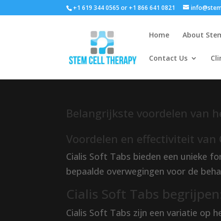
+1 619 344 0565 or +1 866 641 0821
info@stem
Home
About Stem
Contact Us
Cli
Belangrijkste voordelen van h
Voordelen en effectiviteit van 
Cialis Soft Tabs bieden een unieke fo
bepaalde overwegingen voor de behan
Cialis Soft Tabs begrijpen
Cialis Soft Tabs zijn een variatie op