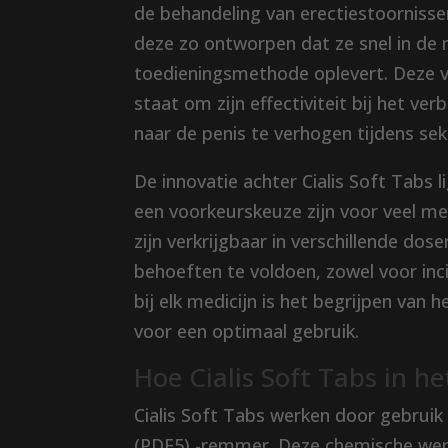
de behandeling van erectiestoornissen 
deze zo ontworpen dat ze snel in de
toedieningsmethode oplevert. Deze va
staat om zijn effectiviteit bij het ve
naar de penis te verhogen tijdens sek
De innovatie achter Cialis Soft Tabs 
een voorkeurskeuze zijn voor veel men
zijn verkrijgbaar in verschillende dose
behoeften te voldoen, zowel voor inci
bij elk medicijn is het begrijpen van
voor een optimaal gebruik.
Hoe Cialis Soft Tabs in h
Cialis Soft Tabs werken door gebruik
(PDE5) -remmer. Deze chemische werk