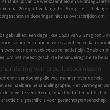
t. Afhankelijk van de werkzaamheid en verdraagbaarhe
aximaal 20 mg of verlaagd tot 5 mg. Het is belangrij
oorgeschreven doseringen niet te overschrijden om
abs gebruiken: een dagelijkse dosis van 2.5 mg tot 5 
 zorgt voor een continue werkzaamheid en kan voora
 twee keer per week seksueel actief zijn. Zoals altijd
ieel om het meest geschikte behandelregime te bepal
behandeling van erectiestoornissen
orkomende aandoening die veel mannen over de hele
eden een haalbare behandelingsoptie. Het vermogen va
 de penis te verbeteren, maakt het effectief bij het
erectie die geschikt is voor geslachtsgemeenschap.