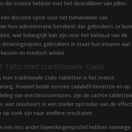
 die moeite hebben met het doorslikken van pillen.
een discrete optie voor het behandelen van
 van hun administratie betekent dat gebruikers ze ku
ken, wat belangrijk kan zijn voor het behoud van de
le doseringsopties gebruikers in staat hun inname aan
rkeuren en medisch advies.
ft Tabs met traditionele Cialis
bs met traditionele Cialis-tabletten is het meest
diening. Hoewel beide vormen tadalafil bevatten en op
ling van erectiestoornissen, zijn de zachte tablette
 wat resulteert in een sneller optreden van de effec
 op zoek zijn naar snellere resultaten.
n een iets ander bijwerkingenprofiel hebben vanwege