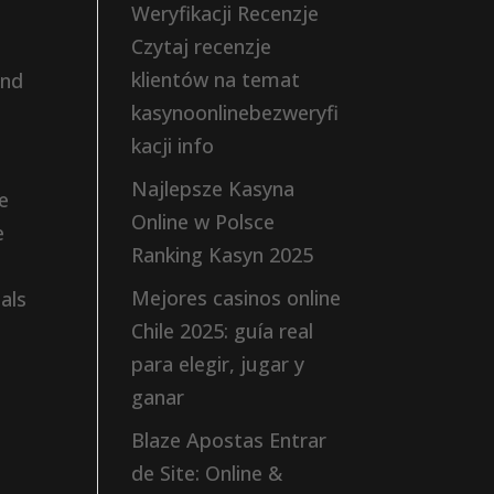
Weryfikacji Recenzje
Czytaj recenzje
klientów na temat
end
kasynoonlinebezweryfi
kacji info
Najlepsze Kasyna
ze
Online w Polsce
e
Ranking Kasyn 2025
Mejores casinos online
als
Chile 2025: guía real
l
para elegir, jugar y
ganar
Blaze Apostas Entrar
de Site: Online &