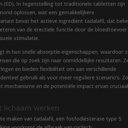
(ED). In tegenstelling tot traditionele tabletten zijn
 mond oplossen, wat een gemakkelijkere
riant bevat het actieve ingrediënt tadalafil, dat bek
rbeteren van de erectiele functie door de bloedtoevoer
suele stimulatie.
ligt in hun snelle absorptie-eigenschappen, waardoor 
sen die op zoek zijn naar onmiddellijke resultaten. Z
ringen en bieden flexibiliteit om aan verschillende
denteel gebruik als voor meer reguliere scenario’s. Zo
 het mechanisme en de potentiële impact ervan cruciaa
et lichaam werken
 te maken van tadalafil, een fosfodiësterase type 5
ing voorkomt de afbraak van cyclisch