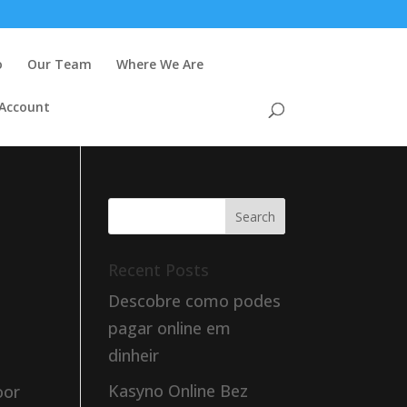
o
Our Team
Where We Are
 Account
Recent Posts
Descobre como podes
pagar online em
dinheir
Kasyno Online Bez
oor