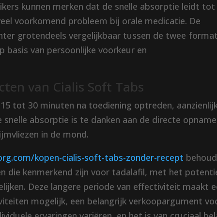
kers kunnen merken dat de snelle absorptie leidt tot
eel voorkomend probleem bij orale medicatie. De
chter grotendeels vergelijkbaar tussen de twee forma
 basis van persoonlijke voorkeur en
cten van Cialis Soft Tabs
l 15 tot 30 minuten na toediening optreden, aanzienlij
eze snelle absorptie is te danken aan de directe opname
lijmvliezen in de mond.
org.com/kopen-cialis-soft-tabs-zonder-recept
behoud
en die kenmerkend zijn voor tadalafil, met het potenti
lijken. Deze langere periode van effectiviteit maakt 
iviteiten mogelijk, een belangrijk verkoopargument vo
viduele ervaringen variëren, en het is van cruciaal be