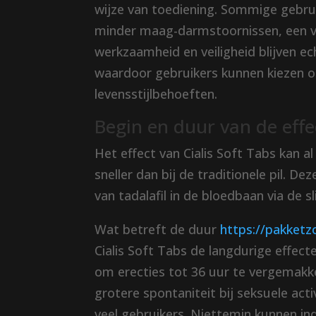
wijze van toediening. Sommige gebrui
minder maag-darmstoornissen, een v
werkzaamheid en veiligheid blijven e
waardoor gebruikers kunnen kiezen op
levensstijlbehoeften.
Begin en duur van de effe
Het effect van Cialis Soft Tabs kan a
sneller dan bij de traditionele pil. D
van tadalafil in de bloedbaan via de s
Wat betreft de duur
https://pakketz
Cialis Soft Tabs de langdurige effect
om erecties tot 36 uur te vergemakke
grotere spontaniteit bij seksuele act
veel gebruikers. Niettemin kunnen indi