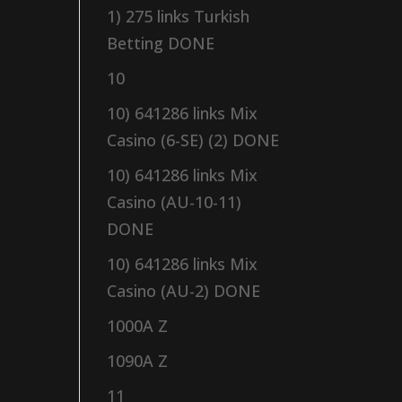
1) 275 links Turkish
Betting DONE
10
10) 641286 links Mix
Casino (6-SE) (2) DONE
10) 641286 links Mix
Casino (AU-10-11)
DONE
10) 641286 links Mix
Casino (AU-2) DONE
1000A Z
1090A Z
11