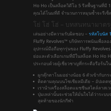
Ho Ho เป็นสล็อตวิดีโอ 5 รีลพื้นฐานที่มี 1
คุณได้โนมที่ดี จำนวนการหมุนซ้ำจะรีเซ็ต
โย่ โฮ่ โฮ่ – บทสนทนามาต
เล่นอย่างมีความรับผิดชอบ –
รหัสโบนัส 
Fluffy Revolves™ บริษัทการพนันเพื่อล
อุปกรณ์มือถือทุกรุ่นของ Fluffy Revol
ย่อและตัวเลือกเกมที่มีในสล็อต Ho Ho Ho
ประกอบด้วยผู้เชี่ยวชาญที่กระตือรือร้นใ
ผูกตุ๊กตาโนมอย่างน้อย 6 ตัวเข้ากับก
ติดตามคุณบนโซเชียลมีเดีย – อัปเดตทุ
เรานำเครื่องสล็อตแมชชีนสไตล์ลาสเวกั
ปุ่มเหล่านั้นจะช่วยให้มั่นใจได้ว่าระ
สุดท้ายของนักกีฬา