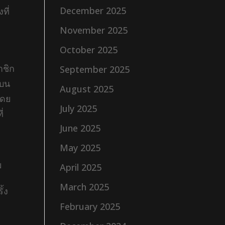
December 2025
ที่
November 2025
October 2025
าชิก
September 2025
งบน
August 2025
โดย
July 2025
่
June 2025
May 2025
ย
April 2025
March 2025
ั้ง
February 2025