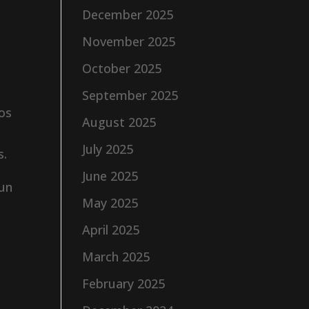
December 2025
November 2025
October 2025
o
September 2025
os
August 2025
July 2025
s.
June 2025
 un
May 2025
April 2025
March 2025
February 2025