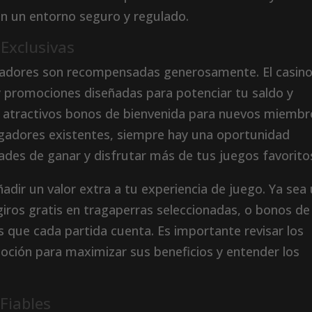
 en un entorno seguro y regulado.
Exclusivas
s jugadores son recompensadas generosamente. El casin
y promociones diseñadas para potenciar tu saldo y
 atractivos bonos de bienvenida para nuevos miembr
gadores existentes, siempre hay una oportunidad
dades de ganar y disfrutar más de tus juegos favorito
adir un valor extra a tu experiencia de juego. Ya sea
giros gratis en tragaperras seleccionadas, o bonos de
 que cada partida cuenta. Es importante revisar los
oción para maximizar sus beneficios y entender los
Fiables