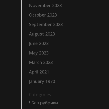
November 2023
October 2023
September 2023
August 2023
June 2023
May 2023
March 2023
April 2021
January 1970
Categories
! Без рубрики