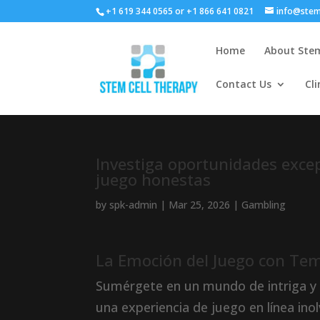
+1 619 344 0565 or +1 866 641 0821
info@stem
Home
About Stem
Contact Us
Cli
Investiga oportunidades excep
juego honestas
by
spk-admin
|
Mar 25, 2026
|
Gambling
La Emoción del Juego con Te
Sumérgete en un mundo de intriga y 
una experiencia de juego en línea ino