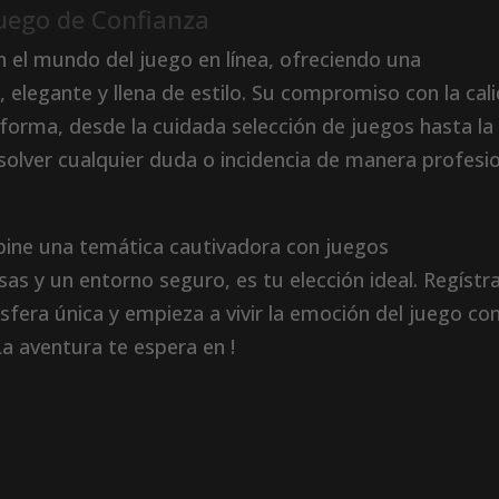
Juego de Confianza
 el mundo del juego en línea, ofreciendo una
, elegante y llena de estilo. Su compromiso con la cal
aforma, desde la cuidada selección de juegos hasta la
resolver cualquier duda o incidencia de manera profesi
mbine una temática cautivadora con juegos
as y un entorno seguro, es tu elección ideal. Regístr
ra única y empieza a vivir la emoción del juego con
La aventura te espera en !