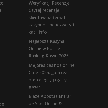
to
Weryfikacji Recenzje
a
Czytaj recenzje
klientów na temat
kasynoonlinebezweryfi
kacji info
Najlepsze Kasyna
Online w Polsce
Ranking Kasyn 2025
Mejores casinos online
Chile 2025: guía real
para elegir, jugar y
ganar
Blaze Apostas Entrar
de Site: Online &
de