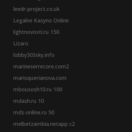
leedr-project.co.uk
Legalne Kasyno Online
lightnovosti.ru 150
Lizaro
lobby303sky.info
marineserrecore.com2
marisquerianova.com
mbousosh10.ru 100
mdash.ru 10
mds-online.ru 50
melbetzambia.netapp c2