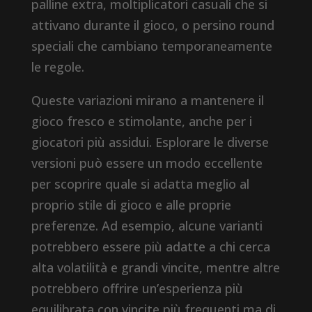
palline extra, moltiplicatori casuali che si
attivano durante il gioco, o persino round
speciali che cambiano temporaneamente
le regole.
Queste variazioni mirano a mantenere il
gioco fresco e stimolante, anche per i
giocatori più assidui. Esplorare le diverse
versioni può essere un modo eccellente
per scoprire quale si adatta meglio al
proprio stile di gioco e alle proprie
preferenze. Ad esempio, alcune varianti
potrebbero essere più adatte a chi cerca
alta volatilità e grandi vincite, mentre altre
potrebbero offrire un’esperienza più
equilibrata con vincite più frequenti ma di