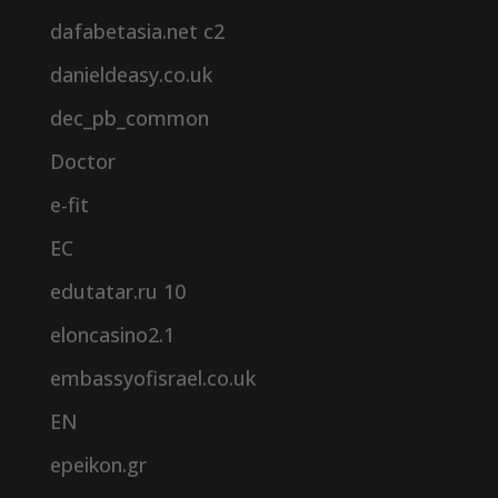
dafabetasia.net c2
danieldeasy.co.uk
dec_pb_common
Doctor
e-fit
EC
edutatar.ru 10
eloncasino2.1
embassyofisrael.co.uk
EN
epeikon.gr