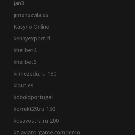
jan3
jimenezvila.es
Kasyno Online
kennyexport.cl
khelibet4
khelibet6
kilmezedu.ru 150
klout.es
koboldportugal
korrekt29.ru 150
kosavostra.ru 200
kz-aviatorgame.comdemo