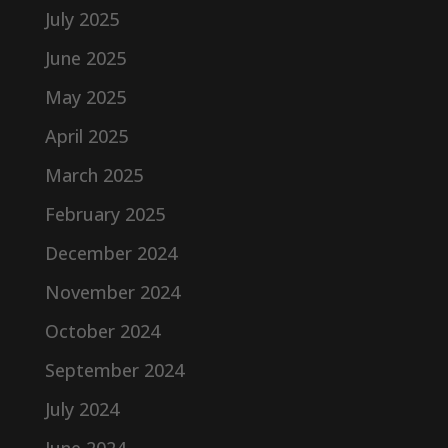
July 2025
June 2025
May 2025
April 2025
March 2025
February 2025
December 2024
November 2024
October 2024
September 2024
July 2024
June 2024