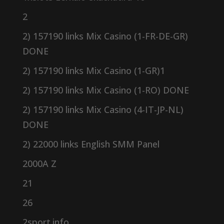
2
2) 157190 links Mix Casino (1-FR-DE-GR)
DONE
2) 157190 links Mix Casino (1-GR)1
2) 157190 links Mix Casino (1-RO) DONE
2) 157190 links Mix Casino (4-IT-JP-NL)
DONE
2) 22000 links English SMM Panel
2000A Z
21
26
2sport.info