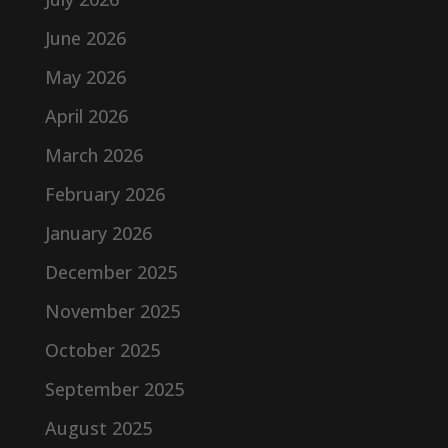
June 2026
May 2026
April 2026
March 2026
February 2026
January 2026
December 2025
November 2025
October 2025
September 2025
August 2025