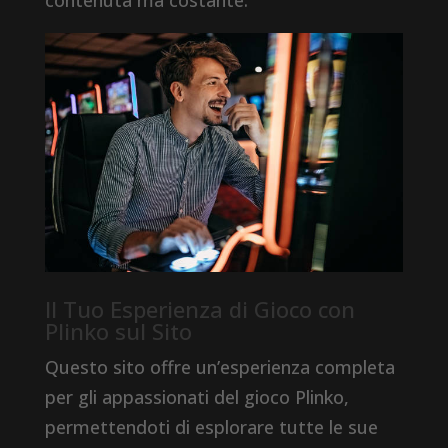
Il Tuo Esperienza di Gioco con
Plinko sul Sito
Questo sito offre un’esperienza completa
per gli appassionati del gioco Plinko,
permettendoti di esplorare tutte le sue