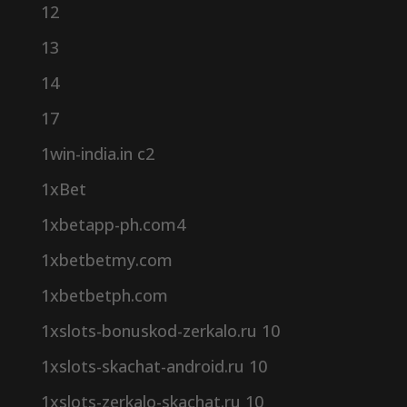
12
13
14
17
1win-india.in c2
1xBet
1xbetapp-ph.com4
1xbetbetmy.com
1xbetbetph.com
1xslots-bonuskod-zerkalo.ru 10
1xslots-skachat-android.ru 10
1xslots-zerkalo-skachat.ru 10