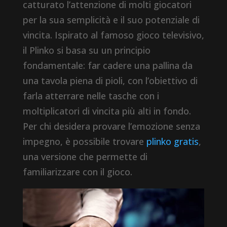
catturato l’attenzione di molti giocatori
per la sua semplicità e il suo potenziale di
vincita. Ispirato al famoso gioco televisivo,
il Plinko si basa su un principio
fondamentale: far cadere una pallina da
una tavola piena di pioli, con l’obiettivo di
farla atterrare nelle tasche con i
moltiplicatori di vincita più alti in fondo.
Per chi desidera provare l’emozione senza
impegno, è possibile trovare
plinko gratis
,
una versione che permette di
familiarizzare con il gioco.