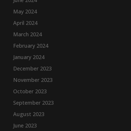
May 2024
April 2024
March 2024
February 2024
January 2024
December 2023
November 2023
October 2023
September 2023
August 2023
June 2023