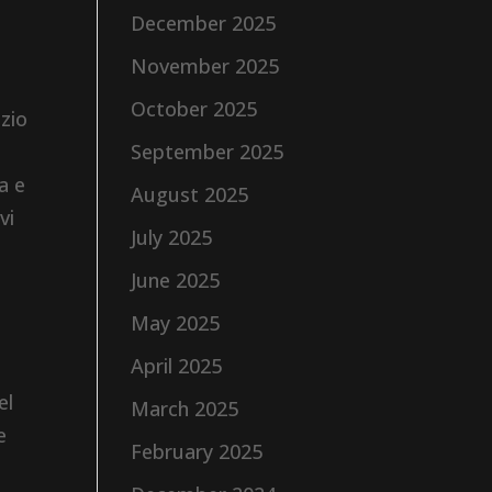
December 2025
November 2025
October 2025
izio
e
September 2025
a e
August 2025
vi
July 2025
June 2025
May 2025
April 2025
el
March 2025
e
February 2025