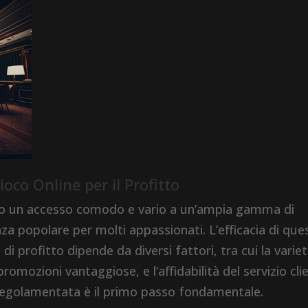
ioco Online per il Profitto
ono un accesso comodo e vario a un’ampia gamma di
za popolare per molti appassionati. L’efficacia di que
i profitto dipende da diversi fattori, tra cui la variet
romozioni vantaggiose, e l’affidabilità del servizio clie
 regolamentata è il primo passo fondamentale.