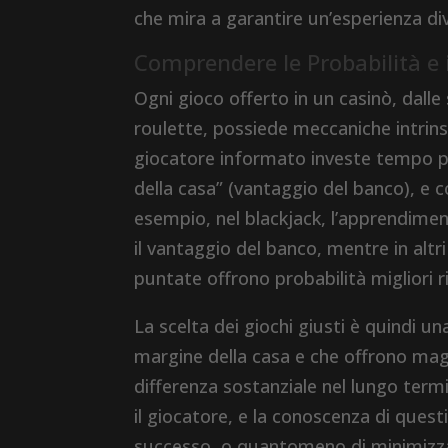
che mira a garantire un’esperienza d
Comprendere le Probabilità e 
Ogni gioco offerto in un casinò, dalle
roulette, possiede meccaniche intrins
giocatore informato investe tempo p
della casa” (vantaggio del banco), e 
esempio, nel blackjack, l’apprendimen
il vantaggio del banco, mentre in altri
puntate offrono probabilità migliori r
La scelta dei giochi giusti è quindi u
margine della casa e che offrono mag
differenza sostanziale nel lungo termi
il giocatore, e la conoscenza di questi
successo, o quantomeno di minimizza