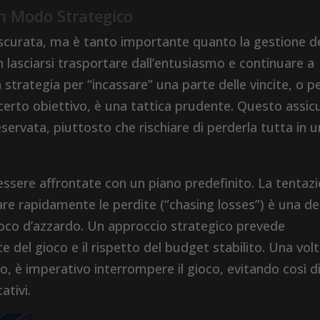
 in Modo Strategico
ascurata, ma è tanto importante quanto la gestione de
n lasciarsi trasportare dall’entusiasmo e continuare a
a strategia per “incassare” una parte delle vincite, o p
 certo obiettivo, è una tattica prudente. Questo assic
ervata, piuttosto che rischiare di perderla tutta in 
essere affrontate con un piano predefinito. La tentaz
e rapidamente le perdite (“chasing losses”) è una de
oco d’azzardo. Un approccio strategico prevede
e del gioco e il rispetto del budget stabilito. Una vol
to, è imperativo interrompere il gioco, evitando così d
ativi.