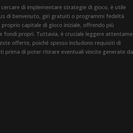
 cercare di implementare strategie di gioco, è utile
nus di benvenuto, giri gratuiti o programmi fedeltà
roprio capitale di gioco iniziale, offrendo più
e fondi propri. Tuttavia, è cruciale leggere attentam
ueste offerte, poiché spesso includono requisiti di
 prima di poter ritirare eventuali vincite generate da