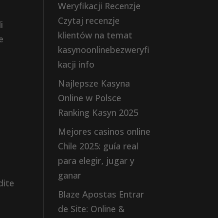
Weryfikacji Recenzje
p
Czytaj recenzje
i
klientów na temat
e
kasynoonlinebezweryfi
kacji info
Najlepsze Kasyna
Online w Polsce
Ranking Kasyn 2025
Mejores casinos online
Chile 2025: guía real
para elegir, jugar y
ganar
dite
Blaze Apostas Entrar
de Site: Online &
,