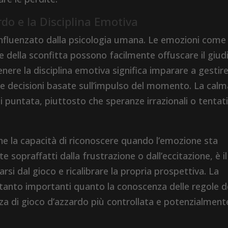
rdo e la Disciplina Emotiva
influenzato dalla psicologia umana. Le emozioni come
one della sconfitta possono facilmente offuscare il giud
nere la disciplina emotiva significa imparare a gestir
e decisioni basate sull’impulso del momento. La calm
 puntata, piuttosto che speranze irrazionali o tentati
he la capacità di riconoscere quando l’emozione sta
e sopraffatti dalla frustrazione o dall’eccitazione, è il
si dal gioco e ricalibrare la propria prospettiva. La
 tanto importanti quanto la conoscenza delle regole d
za di gioco d’azzardo più controllata e potenzialment