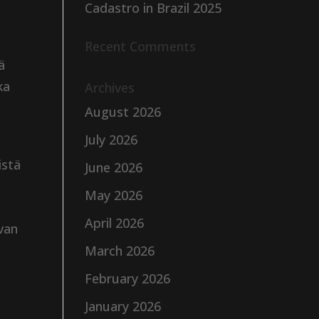
Cadastro in Brazil 2025
Recent Comments
ä
ka
Archives
August 2026
July 2026
istä
June 2026
May 2026
n
April 2026
evan
March 2026
February 2026
January 2026