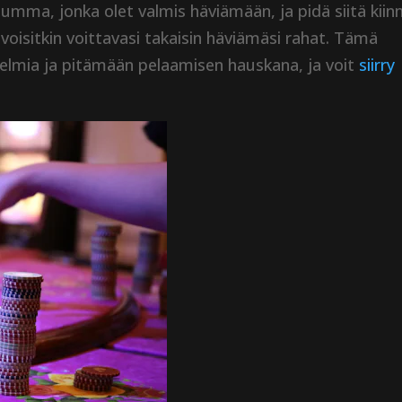
mma, jonka olet valmis häviämään, ja pidä siitä kiinn
oivoisitkin voittavasi takaisin häviämäsi rahat. Tämä
elmia ja pitämään pelaamisen hauskana, ja voit
siirry