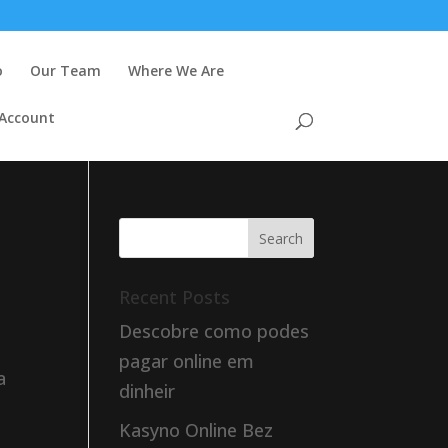
o
Our Team
Where We Are
 Account
Recent Posts
Descobre como podes
pagar online em
a
dinheir
Kasyno Online Bez