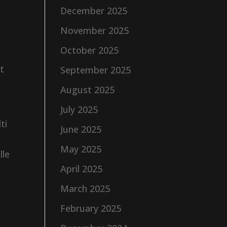
December 2025
November 2025
October 2025
t
September 2025
August 2025
July 2025
ti
June 2025
n
May 2025
lle
April 2025
March 2025
February 2025