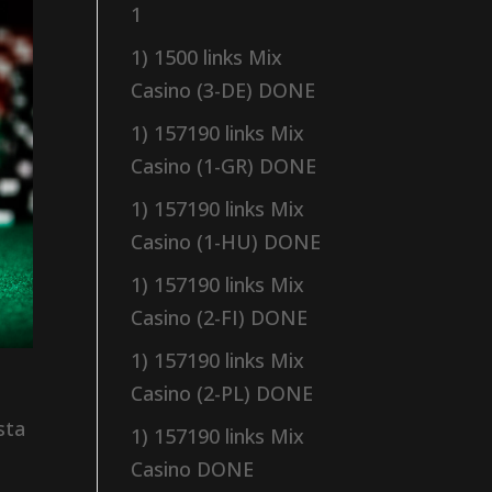
1
1) 1500 links Mix
Casino (3-DE) DONE
1) 157190 links Mix
Casino (1-GR) DONE
1) 157190 links Mix
Casino (1-HU) DONE
1) 157190 links Mix
Casino (2-FI) DONE
1) 157190 links Mix
Casino (2-PL) DONE
sta
1) 157190 links Mix
Casino DONE