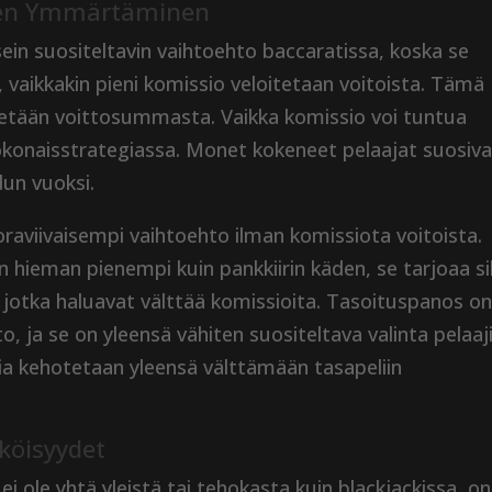
sten Ymmärtäminen
ein suositeltavin vaihtoehto baccaratissa, koska se
, vaikkakin pieni komissio veloitetaan voitoista. Tämä
netään voittosummasta. Vaikka komissio voi tuntua
okonaisstrategiassa. Monet kokeneet pelaajat suosiva
dun vuoksi.
aviivaisempi vaihtoehto ilman komissiota voitoista.
 hieman pienempi kuin pankkiirin käden, se tarjoaa sil
 jotka haluavat välttää komissioita. Tasoituspanos o
 ja se on yleensä vähiten suositeltava valinta pelaaji
jia kehotetaan yleensä välttämään tasapeliin
köisyydet
ei ole yhtä yleistä tai tehokasta kuin blackjackissa, on