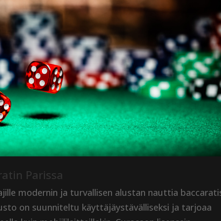
atin Parissa
jille modernin ja turvallisen alustan nauttia baccarati
usto on suunniteltu käyttäjäystävälliseksi ja tarjoaa