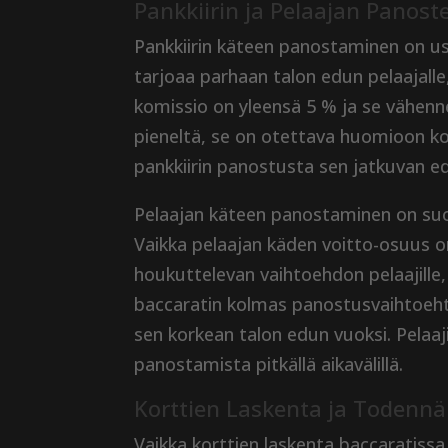
Pankkiirin ja Pelaajan Pano
Pankkiirin käteen panostaminen on us
tarjoaa parhaan talon edun pelaajalle
komissio on yleensä 5 % ja se vähen
pieneltä, se on otettava huomioon k
pankkiirin panostusta sen jatkuvan e
Pelaajan käteen panostaminen on suor
Vaikka pelaajan käden voitto-osuus on
houkuttelevan vaihtoehdon pelaajille,
baccaratin kolmas panostusvaihtoehto,
sen korkean talon edun vuoksi. Pelaa
panostamista pitkällä aikavälillä.
Korttien Laskenta ja Todennä
Vaikka korttien laskenta baccaratissa 