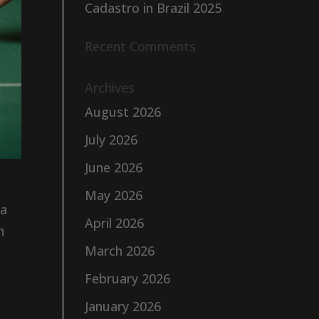
Cadastro in Brazil 2025
Recent Comments
Archives
August 2026
July 2026
June 2026
May 2026
ta
April 2026
n
March 2026
February 2026
January 2026