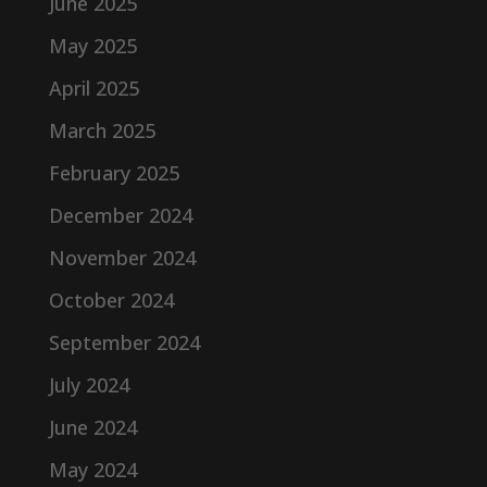
June 2025
May 2025
April 2025
March 2025
February 2025
December 2024
November 2024
October 2024
September 2024
July 2024
June 2024
May 2024