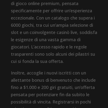
di gioco online premium, pensata
specificamente per offrire un’esperienza
eccezionale. Con un catalogo che supera i
6000 giochi, tra cui un’ampia selezione di
slot e un coinvolgente casinò live, soddisfa
le esigenze di una vasta gamma di
giocatori. L’accesso rapido e le regole
trasparenti sono solo alcuni dei pilastri su
cui si fonda la sua offerta.
Inoltre, accoglie i nuovi iscritti con un
allettante bonus di benvenuto che include
fino a $1.000 e 200 giri gratuiti, un’offerta
pensata per potenziare fin da subito le
possibilità di vincita. Registrarsi in pochi