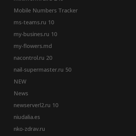
Mobile Numbers Tracker
ms-teams.ru 10
my-busines.ru 10
my-flowers.md
nacontrol.ru 20
nail-supermaster.ru 50
NEW
News
newserverl2.ru 10
niudalia.es
nko-zdrav.ru