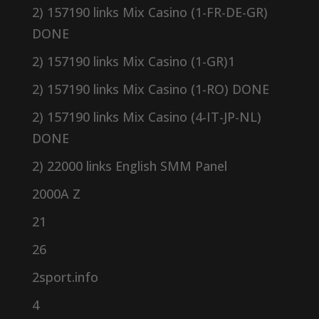
2) 157190 links Mix Casino (1-FR-DE-GR)
DONE
2) 157190 links Mix Casino (1-GR)1
2) 157190 links Mix Casino (1-RO) DONE
2) 157190 links Mix Casino (4-IT-JP-NL)
DONE
2) 22000 links English SMM Panel
2000A Z
21
26
2sport.info
4