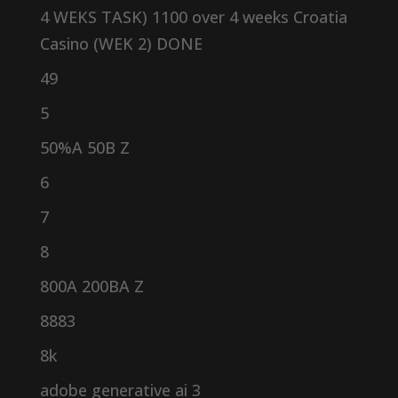
4 WEKS TASK) 1100 over 4 weeks Croatia
Casino (WEK 2) DONE
49
5
50%A 50B Z
6
7
8
800A 200BA Z
8883
8k
adobe generative ai 3