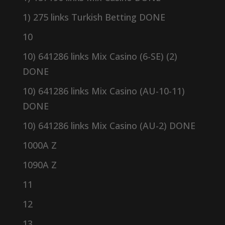
1) 275 links Turkish Betting DONE
10
10) 641286 links Mix Casino (6-SE) (2)
DONE
10) 641286 links Mix Casino (AU-10-11)
DONE
10) 641286 links Mix Casino (AU-2) DONE
1000A Z
1090A Z
11
12
13