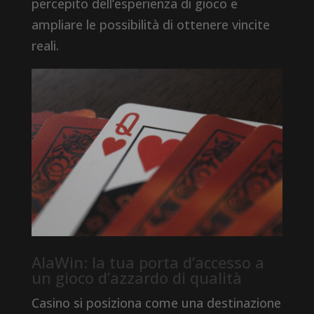
percepito dell’esperienza di gioco e
ampliare le possibilità di ottenere vincite
reali.
AlaWin: la tua porta d’accesso a
un gioco d’azzardo di qualità
Casino si posiziona come una destinazione