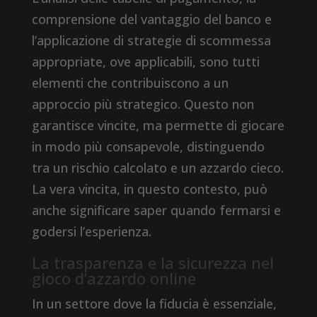
comprensione del vantaggio del banco e
l’applicazione di strategie di scommessa
appropriate, ove applicabili, sono tutti
elementi che contribuiscono a un
approccio più strategico. Questo non
garantisce vincite, ma permette di giocare
in modo più consapevole, distinguendo
tra un rischio calcolato e un azzardo cieco.
La vera vincita, in questo contesto, può
anche significare saper quando fermarsi e
godersi l’esperienza.
La trasparenza e la sicurezza nel
gioco d’azzardo online
In un settore dove la fiducia è essenziale,