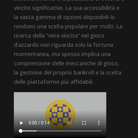
vincite significative. La sua accessibilità e
la vasta gamma di opzioni disponibili lo
rendono una scelta popolare per molti. La
ricerca della “vera vincita” nel gioco
d’azzardo non riguarda solo la fortuna
momentanea, ma spesso implica una
comprensione delle meccaniche di gioco,
la gestione del proprio bankroll e la scelta
delle piattaforme più affidabili.