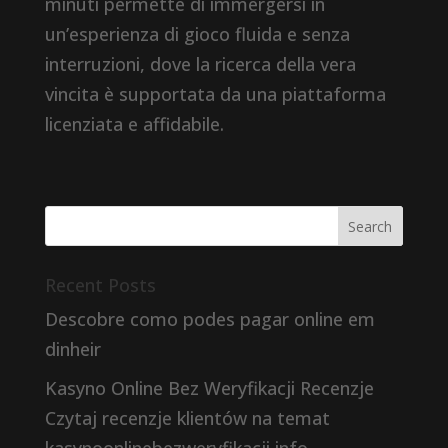
minuti permette di immergersi in
un’esperienza di gioco fluida e senza
interruzioni, dove la ricerca della vera
vincita è supportata da una piattaforma
licenziata e affidabile.
Recent Posts
Descobre como podes pagar online em
dinheir
Kasyno Online Bez Weryfikacji Recenzje
Czytaj recenzje klientów na temat
kasynoonlinebezweryfikacji info