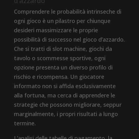
d’azzardo
Comprendere le probabilità intrinseche di
ogni gioco è un pilastro per chiunque
desideri massimizzare le proprie
possibilità di successo nel gioco d’azzardo.
Che si tratti di slot machine, giochi da
tavolo o scommesse sportive, ogni
opzione presenta un diverso profilo di
rischio e ricompensa. Un giocatore
informato non si affida esclusivamente
alla fortuna, ma cerca di apprendere le
strategie che possono migliorare, seppur
marginalmente, i propri risultati a lungo
termine.
L’analisi delle tabelle di pagamento, la