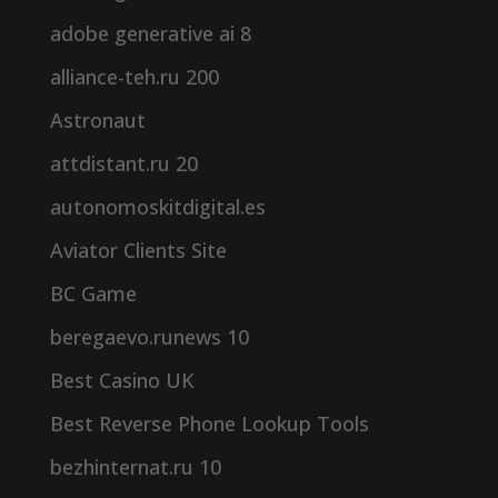
adobe generative ai 8
alliance-teh.ru 200
Astronaut
attdistant.ru 20
autonomoskitdigital.es
Aviator Clients Site
BC Game
beregaevo.runews 10
Best Casino UK
Best Reverse Phone Lookup Tools
bezhinternat.ru 10