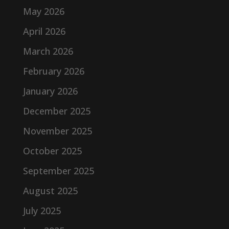
May 2026
April 2026
March 2026
February 2026
January 2026
December 2025
November 2025
October 2025
September 2025
August 2025
July 2025