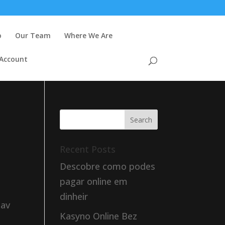
o
Our Team
Where We Are
 Account
Recent Posts
Descobre como podes
pagar online em
dinheir
 av
Kasyno Online Bez