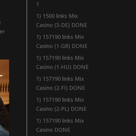
1
1) 1500 links Mix
e
Casino (3-DE) DONE
 er
1) 157190 links Mix
Casino (1-GR) DONE
1) 157190 links Mix
Casino (1-HU) DONE
1) 157190 links Mix
Casino (2-FI) DONE
1) 157190 links Mix
Casino (2-PL) DONE
1) 157190 links Mix
Casino DONE