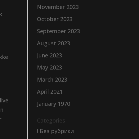
e
November 2023
k
October 2023
September 2023
August 2023
June 2023
ekke
n
May 2023
March 2023
April 2021
live
January 1970
en
r
Categories
! Без рубрики