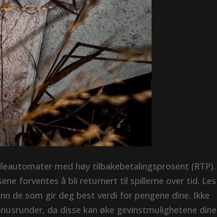
pilleautomater med høy tilbakebetalingsprosent (RTP).
ne forventes å bli returnert til spillerne over tid. Les
inn de som gir deg best verdi for pengene dine. Ikke
onusrunder, da disse kan øke gevinstmulighetene dine