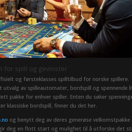
 for spill og gevinster
fisielt og førsteklasses spilltilbud for norske spillere.
dt utvalg av spilleautomater, bordspill og spennende l
lett pakke for enhver spiller. Enten du søker spenninge
ker klassiske bordspill, finner du det her.
o.no
og benytt deg av deres generøse velkomstpakke 
gir deg en flott start og mulighet til å utforske det s