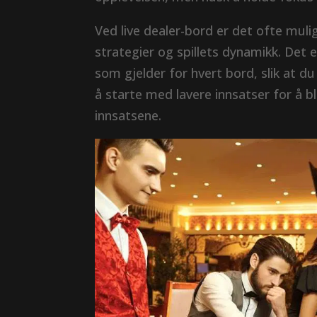
Ved live dealer-bord er det ofte mulig 
strategier og spillets dynamikk. Det
som gjelder for hvert bord, slik at du 
å starte med lavere innsatser for å b
innsatsene.