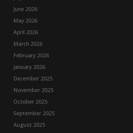
June 2026
May 2026
April 2026
March 2026
February 2026
January 2026
December 2025
November 2025
October 2025
September 2025
August 2025