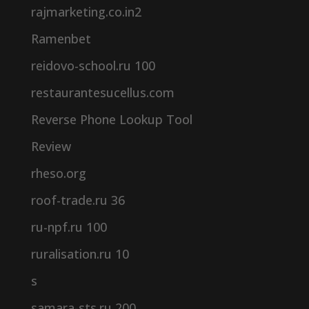
rajmarketing.co.in2
Ramenbet
reidovo-school.ru 100
restaurantesucellus.com
Reverse Phone Lookup Tool
Review
rheso.org
roof-trade.ru 36
ru-npf.ru 100
ruralisation.ru 10
s
samara-sts.ru 200