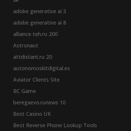
adobe generative ai 3
adobe generative ai 8
alliance-teh.ru 200
Astronaut
attdistant.ru 20
autonomoskitdigital.es
Aviator Clients Site
BC Game
beregaevo.runews 10
Best Casino UK
Best Reverse Phone Lookup Tools