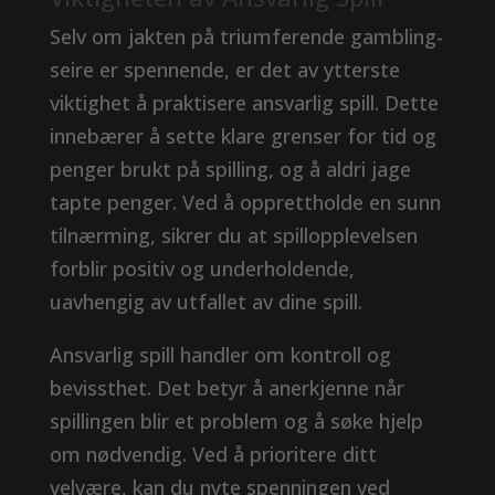
Selv om jakten på triumferende gambling-
seire er spennende, er det av ytterste
viktighet å praktisere ansvarlig spill. Dette
innebærer å sette klare grenser for tid og
penger brukt på spilling, og å aldri jage
tapte penger. Ved å opprettholde en sunn
tilnærming, sikrer du at spillopplevelsen
forblir positiv og underholdende,
uavhengig av utfallet av dine spill.
Ansvarlig spill handler om kontroll og
bevissthet. Det betyr å anerkjenne når
spillingen blir et problem og å søke hjelp
om nødvendig. Ved å prioritere ditt
velvære, kan du nyte spenningen ved