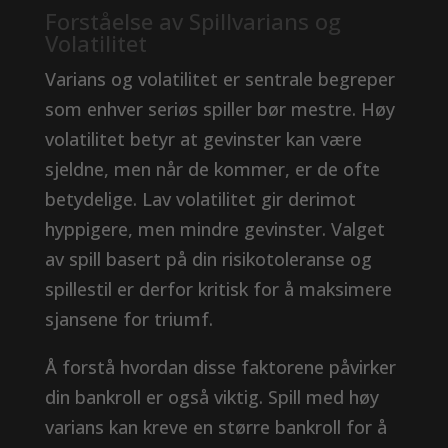
Forståelse av Spillvarians og
Volatilitet
Varians og volatilitet er sentrale begreper
som enhver seriøs spiller bør mestre. Høy
volatilitet betyr at gevinster kan være
sjeldne, men når de kommer, er de ofte
betydelige. Lav volatilitet gir derimot
hyppigere, men mindre gevinster. Valget
av spill basert på din risikotoleranse og
spillestil er derfor kritisk for å maksimere
sjansene for triumf.
Å forstå hvordan disse faktorene påvirker
din bankroll er også viktig. Spill med høy
varians kan kreve en større bankroll for å