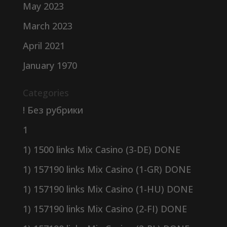
May 2023
March 2023
April 2021
January 1970
Categories
! Без рубрики
1
1) 1500 links Mix Casino (3-DE) DONE
1) 157190 links Mix Casino (1-GR) DONE
1) 157190 links Mix Casino (1-HU) DONE
1) 157190 links Mix Casino (2-FI) DONE