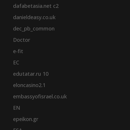
dafabetasia.net c2
danieldeasy.co.uk
dec_pb_common
Doctor
e-fit
EC
edutatar.ru 10
eloncasino2.1
embassyofisrael.co.uk
EN
epeikon.gr