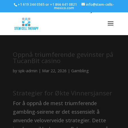
+1 619 344 0565 or +1 866 641 0821
info@stem-cells-
mexico.com
Oppnå triumferende gevinster på
TucanBit casino
by
spk-admin
|
Mar 22, 2026
|
Gambling
Strategier for Økte Vinnersjanser
For å oppnå de mest triumferende
gambling-seirene er det essensielt å
anvende veloverveide strategier. Dette