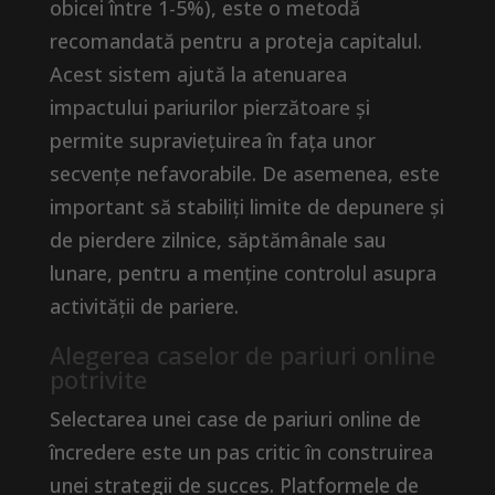
obicei între 1-5%), este o metodă
recomandată pentru a proteja capitalul.
Acest sistem ajută la atenuarea
impactului pariurilor pierzătoare și
permite supraviețuirea în fața unor
secvențe nefavorabile. De asemenea, este
important să stabiliți limite de depunere și
de pierdere zilnice, săptămânale sau
lunare, pentru a menține controlul asupra
activității de pariere.
Alegerea caselor de pariuri online
potrivite
Selectarea unei case de pariuri online de
încredere este un pas critic în construirea
unei strategii de succes. Platformele de