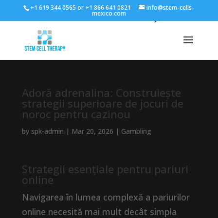
+1 619 344 0565 or +1 866 641 0821
info@stem-cells-
mexico.com
Adoră adrenalina: Construiește
strategii superioare de jocuri de
noroc pentru cazinou
by
spk-admin
|
Mar 20, 2026
|
Gambling
Strategii esențiale pentru pariuri
online
Navigarea în lumea complexă a pariurilor
online necesită mai mult decât simpla