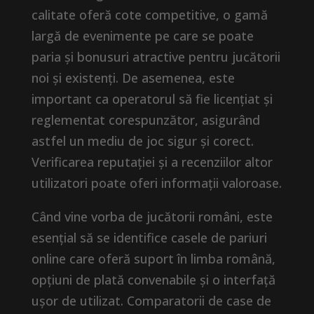
calitate oferă cote competitive, o gamă
largă de evenimente pe care se poate
paria și bonusuri atractive pentru jucătorii
noi și existenți. De asemenea, este
important ca operatorul să fie licențiat și
reglementat corespunzător, asigurând
astfel un mediu de joc sigur și corect.
Verificarea reputației și a recenziilor altor
utilizatori poate oferi informații valoroase.
Când vine vorba de jucătorii români, este
esențial să se identifice casele de pariuri
online care oferă suport în limba română,
opțiuni de plată convenabile și o interfață
ușor de utilizat. Comparatorii de case de