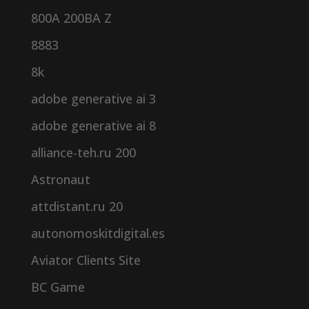
800A 200BA Z
8883
8k
adobe generative ai 3
adobe generative ai 8
alliance-teh.ru 200
Astronaut
attdistant.ru 20
autonomoskitdigital.es
Aviator Clients Site
BC Game