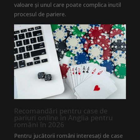
valoare și unul care poate complica inutil
procesul de pariere.
Recomandări pentru case de
pariuri online în Anglia pentru
români în 2026
Pentru jucătorii români interesați de case