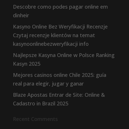
Descobre como podes pagar online em
dinheir
Kasyno Online Bez Weryfikacji Recenzje
Czytaj recenzje klientów na temat
kasynoonlinebezweryfikacji info
Najlepsze Kasyna Online w Polsce Ranking
Kasyn 2025
Mejores casinos online Chile 2025: guía
real para elegir, jugar y ganar
Blaze Apostas Entrar de Site: Online &
Cadastro in Brazil 2025
Recent Comments