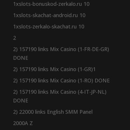
1xslots-bonuskod-zerkalo.ru 10
1xslots-skachat-android.ru 10
1xslots-zerkalo-skachat.ru 10
2
2) 157190 links Mix Casino (1-FR-DE-GR)
DONE
2) 157190 links Mix Casino (1-GR)1
2) 157190 links Mix Casino (1-RO) DONE
2) 157190 links Mix Casino (4-IT-JP-NL)
DONE
2) 22000 links English SMM Panel
2000A Z