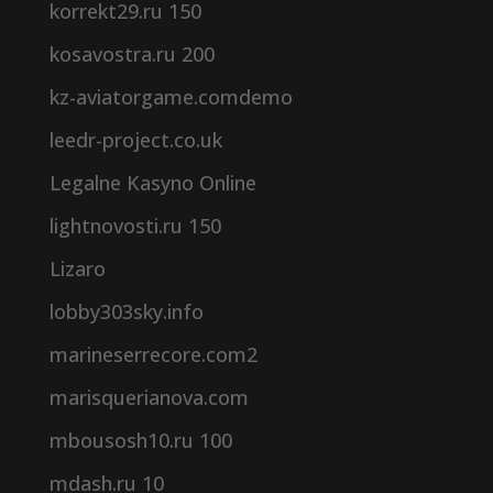
korrekt29.ru 150
kosavostra.ru 200
kz-aviatorgame.comdemo
leedr-project.co.uk
Legalne Kasyno Online
lightnovosti.ru 150
Lizaro
lobby303sky.info
marineserrecore.com2
marisquerianova.com
mbousosh10.ru 100
mdash.ru 10