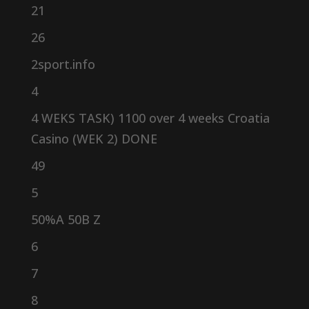
21
26
2sport.info
4
4 WEKS TASK) 1100 over 4 weeks Croatia
Casino (WEK 2) DONE
49
5
50%A 50B Z
6
7
8