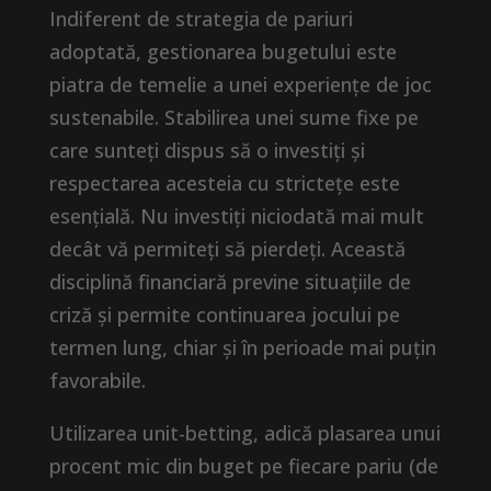
Indiferent de strategia de pariuri
adoptată, gestionarea bugetului este
piatra de temelie a unei experiențe de joc
sustenabile. Stabilirea unei sume fixe pe
care sunteți dispus să o investiți și
respectarea acesteia cu strictețe este
esențială. Nu investiți niciodată mai mult
decât vă permiteți să pierdeți. Această
disciplină financiară previne situațiile de
criză și permite continuarea jocului pe
termen lung, chiar și în perioade mai puțin
favorabile.
Utilizarea unit-betting, adică plasarea unui
procent mic din buget pe fiecare pariu (de