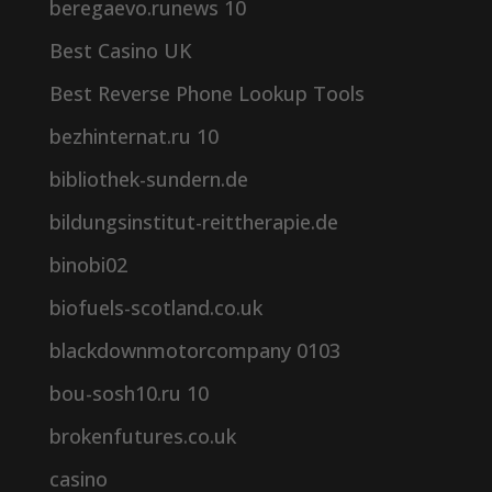
beregaevo.runews 10
Best Casino UK
Best Reverse Phone Lookup Tools
bezhinternat.ru 10
bibliothek-sundern.de
bildungsinstitut-reittherapie.de
binobi02
biofuels-scotland.co.uk
blackdownmotorcompany 0103
bou-sosh10.ru 10
brokenfutures.co.uk
casino