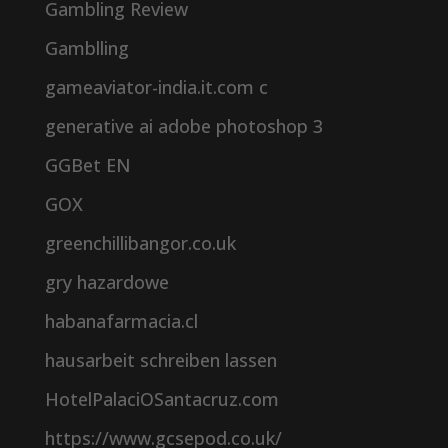
Gambling Review
Gamblling
gameaviator-india.it.com c
generative ai adobe photoshop 3
GGBet EN
GOX
greenchillibangor.co.uk
gry hazardowe
habanafarmacia.cl
hausarbeit schreiben lassen
HotelPalaciOSantacruz.com
https://www.gcsepod.co.uk/