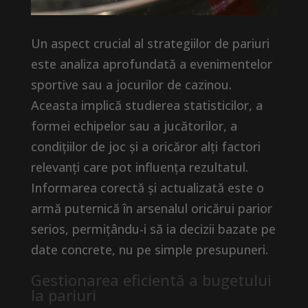
Un aspect crucial al strategiilor de pariuri
este analiza aprofundată a evenimentelor
sportive sau a jocurilor de cazinou.
Aceasta implică studierea statisticilor, a
formei echipelor sau a jucătorilor, a
condițiilor de joc și a oricăror alți factori
relevanți care pot influența rezultatul.
Informarea corectă și actualizată este o
armă puternică în arsenalul oricărui parior
serios, permițându-i să ia decizii bazate pe
date concrete, nu pe simple presupuneri.
Gestionarea eficientă a bugetului
la pariuri