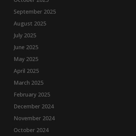
September 2025
August 2025
July 2025
June 2025
May 2025
April 2025
March 2025
February 2025
December 2024
November 2024
October 2024