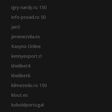
igry-nardy.ru 150
info-posad.ru 50
jan3
jimenezvila.es
Kasyno Online
kennyexport.cl
khelibet4
khelibet6
kilmezedu.ru 150
klout.es
koboldportugal