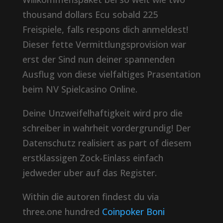
thousand dollars Ecu sobald 225
Freispiele, falls respons dich anmeldest!
Dieser fette Vermittlungsprovision war
erst der Sind nun deiner spannenden
Ausflug von diese vielfaltiges Prasentation
beim NV Spielcasino Online.
Deine Unzweifelhaftigkeit wird pro die
schreiber in wahrheit vordergrundig! Der
Datenschutz realisiert as part of diesem
erstklassigen Zock-Einlass einfach
jedweder uber auf das Register.
Within die autoren findest du via
three.one hundred
Coinpoker Boni