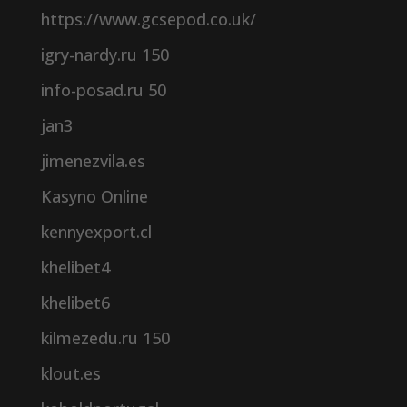
https://www.gcsepod.co.uk/
igry-nardy.ru 150
info-posad.ru 50
jan3
jimenezvila.es
Kasyno Online
kennyexport.cl
khelibet4
khelibet6
kilmezedu.ru 150
klout.es