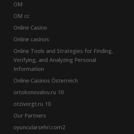
OM
OM cc
Online Casino
Online casinos
Online Tools and Strategies for Finding,
Verifying, and Analyzing Personal
Information
Online-Casinos Österreich
ortokonovalov.ru 10
otzivorgt.ru 10
Our Partners
oyuncularsehri.com2