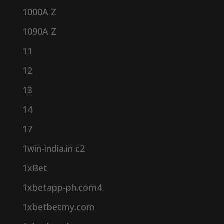
1000A Z
1090A Z
11
12
13
14
17
1win-india.in c2
1xBet
1xbetapp-ph.com4
1xbetbetmy.com