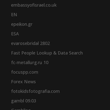
embassyofisrael.co.uk
EN
epeikon.gr
ESA
evarosebridal 2802
Fast People Lookup & Data Search
fc-metallurg.ru 10
focuspp.com
Forex News
fotokidsfotografia.com
gambl 09.03