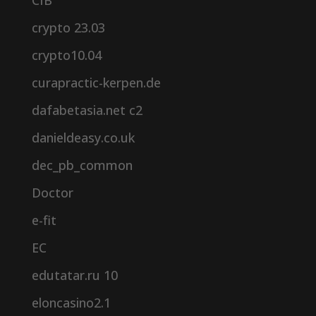
CIB
crypto 23.03
crypto10.04
curapractic-kerpen.de
dafabetasia.net c2
danieldeasy.co.uk
dec_pb_common
Doctor
e-fit
EC
edutatar.ru 10
eloncasino2.1