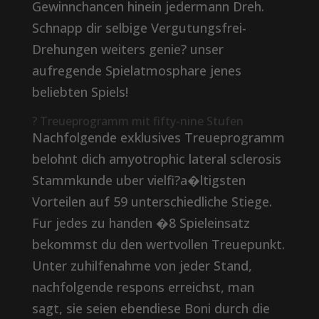
Gewinnchancen hinein jedermann Dreh.
Schnapp dir selbige Vergutungsfrei-
Drehungen weiters genie? unser
aufregende Spielatmosphare jenes
beliebten Spiels!
? Treueprogramm mit fifty-nine Stufen
Nachfolgende exklusives Treueprogramm
belohnt dich amyotrophic lateral sclerosis
Stammkunde uber vielfi?a�ltigsten
Vorteilen auf 59 unterschiedliche Stiege.
Fur jedes zu handen �8 Spieleinsatz
bekommst du den wertvollen Treuepunkt.
Unter zuhilfenahme von jeder Stand,
nachfolgende respons erreichst, man
sagt, sie seien ebendiese Boni durch die