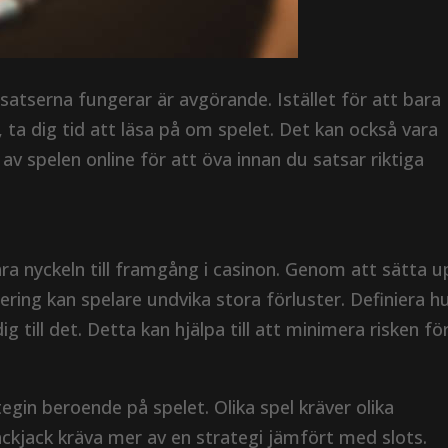
insatserna fungerar är avgörande. Istället för att bara
, ta dig tid att läsa på om spelet. Det kan också vara
 av spelen online för att öva innan du satsar riktiga
ra nyckeln till framgång i casinon. Genom att sätta 
ring kan spelare undvika stora förluster. Definiera h
ig till det. Detta kan hjälpa till att minimera risken fö
egin beroende på spelet. Olika spel kräver olika
lackjack kräva mer av en strategi jämfört med slots.