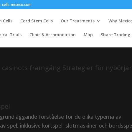
-cells-mexico.com
 Cells
Cord Stem Cells
Our Treatments
Why Mexic
nical Trials
Clinic & Accomodation
Map
Share Trading
casinots framgång Strategier för nybörja
spel
n grundläggande förståelse för de olika typerna av
av spel, inklusive kortspel, slotmaskiner och bordsspe