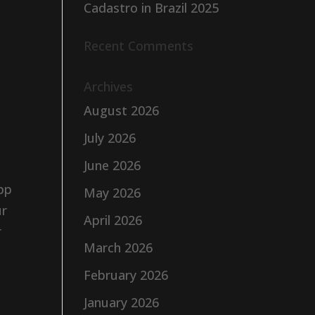
Cadastro in Brazil 2025
Recent Comments
Archives
August 2026
July 2026
June 2026
upp
May 2026
ur
April 2026
r
March 2026
February 2026
January 2026