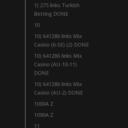
1) 275 links Turkish
Betting DONE
10
10) 641286 links Mix
Casino (6-SE) (2) DONE
10) 641286 links Mix
Casino (AU-10-11)
DONE
10) 641286 links Mix
Casino (AU-2) DONE
1000A Z
1090A Z
11