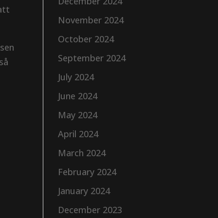
December 2024
att
November 2024
October 2024
nsen
September 2024
så
July 2024
June 2024
May 2024
April 2024
March 2024
February 2024
January 2024
December 2023