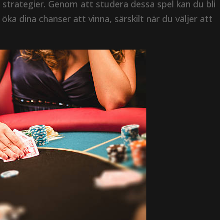
h strategier. Genom att studera dessa spel kan du bli
a dina chanser att vinna, särskilt när du väljer att