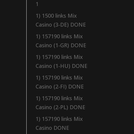
1
1) 1500 links Mix
Casino (3-DE) DONE
1) 157190 links Mix
Casino (1-GR) DONE
1) 157190 links Mix
Casino (1-HU) DONE
1) 157190 links Mix
Casino (2-FI) DONE
1) 157190 links Mix
Casino (2-PL) DONE
1) 157190 links Mix
Casino DONE