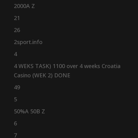
2000A Z
21
26
2sport.info
4
4 WEKS TASK) 1100 over 4 weeks Croatia
Casino (WEK 2) DONE
49
5
50%A 50B Z
6
7