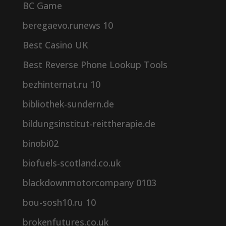
BC Game
beregaevo.runews 10
Best Casino UK
Best Reverse Phone Lookup Tools
bezhinternat.ru 10
bibliothek-sundern.de
bildungsinstitut-reittherapie.de
binobi02
biofuels-scotland.co.uk
blackdownmotorcompany 0103
bou-sosh10.ru 10
brokenfutures.co.uk