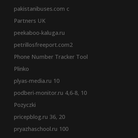
pakistanibuses.com c
Partners UK
peekaboo-kaluga.ru
petrillosfreeport.com2
Phone Number Tracker Tool
Plinko
plyas-media.ru 10
podberi-monitor.ru 4,6-8, 10
Pozyczki
pricepblog.ru 36, 20
pryazhaschool.ru 100