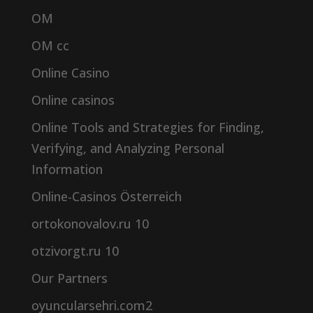
OM
OM cc
Online Casino
Online casinos
Online Tools and Strategies for Finding,
Verifying, and Analyzing Personal
Information
Online-Casinos Österreich
ortokonovalov.ru 10
otzivorgt.ru 10
Our Partners
oyuncularsehri.com2