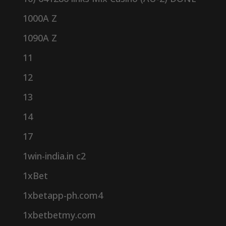
1000A Z
1090A Z
11
12
13
14
17
1win-india.in c2
1xBet
1xbetapp-ph.com4
1xbetbetmy.com