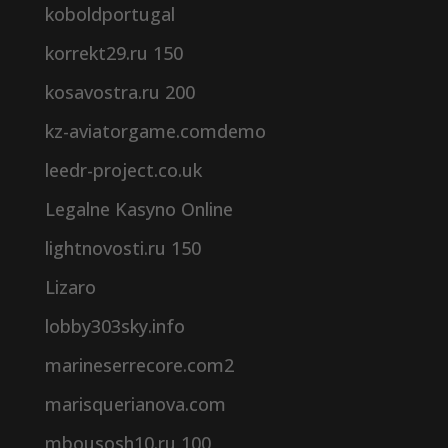
koboldportugal
korrekt29.ru 150
kosavostra.ru 200
kz-aviatorgame.comdemo
leedr-project.co.uk
Legalne Kasyno Online
lightnovosti.ru 150
Lizaro
lobby303sky.info
marineserrecore.com2
marisquerianova.com
mbousosh10.ru 100