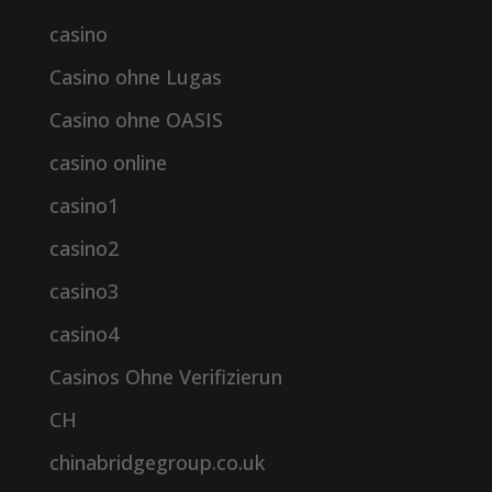
casino
Casino ohne Lugas
Casino ohne OASIS
casino online
casino1
casino2
casino3
casino4
Casinos Ohne Verifizierun
CH
chinabridgegroup.co.uk