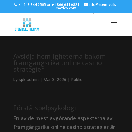
+1 619 344 0565 or +1 866 641 0821
info@stem-cells-
mexico.com
Avslöja hemligheterna bakom
framgångsrika online casino
strategier
by
spk-admin
|
Mar 3, 2026
|
Public
Förstå spelpsykologi
En av de mest avgörande aspekterna av
framgångsrika online casino strategier är