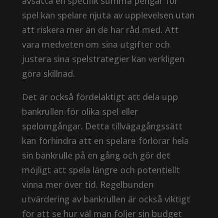
avsätta en specifik summa pengar för
spel kan spelare njuta av upplevelsen utan
att riskera mer än de har råd med. Att
vara medveten om sina utgifter och
justera sina spelstrategier kan verkligen
göra skillnad.
Det är också fördelaktigt att dela upp
bankrullen för olika spel eller
spelomgångar. Detta tillvägagångssätt
kan förhindra att en spelare förlorar hela
sin bankrulle på en gång och gör det
möjligt att spela längre och potentiellt
vinna mer över tid. Regelbunden
utvärdering av bankrullen är också viktigt
för att se hur väl man följer sin budget