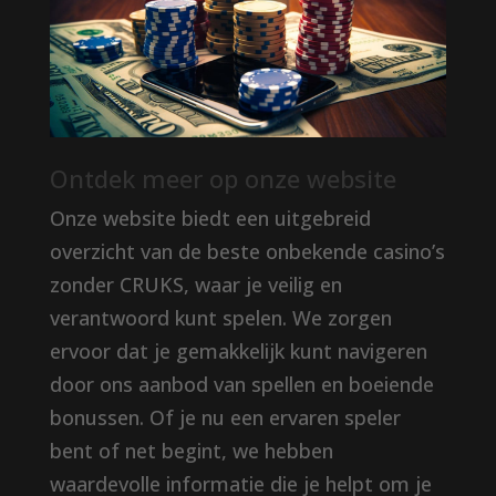
Ontdek meer op onze website
Onze website biedt een uitgebreid
overzicht van de beste onbekende casino’s
zonder CRUKS, waar je veilig en
verantwoord kunt spelen. We zorgen
ervoor dat je gemakkelijk kunt navigeren
door ons aanbod van spellen en boeiende
bonussen. Of je nu een ervaren speler
bent of net begint, we hebben
waardevolle informatie die je helpt om je