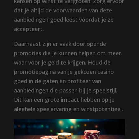
kansen op winst te vergroten. Zorg ervoor
dat je altijd de voorwaarden van deze
aanbiedingen goed leest voordat je ze
accepteert.
Daarnaast zijn er vaak doorlopende
promoties die je kunnen helpen om meer
waar voor je geld te krijgen. Houd de
promotiepagina van je gekozen casino
goed in de gaten en profiteer van
aanbiedingen die passen bij je speelstijl.
Dit kan een grote impact hebben op je
algehele speelervaring en winstpotentieel.