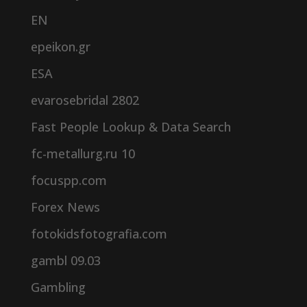
EN
epeikon.gr
ESA
evarosebridal 2802
Fast People Lookup & Data Search
fc-metallurg.ru 10
focuspp.com
Forex News
fotokidsfotografia.com
gambl 09.03
Gambling