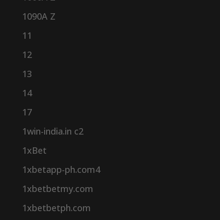
1090A Z
11
12
13
14
17
1win-india.in c2
1xBet
1xbetapp-ph.com4
1xbetbetmy.com
1xbetbetph.com