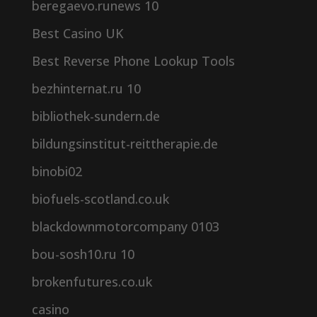
beregaevo.runews 10
Best Casino UK
Best Reverse Phone Lookup Tools
bezhinternat.ru 10
bibliothek-sundern.de
bildungsinstitut-reittherapie.de
binobi02
biofuels-scotland.co.uk
blackdownmotorcompany 0103
bou-sosh10.ru 10
brokenfutures.co.uk
casino