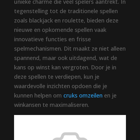
unieke charme die veel spelers aantrekt. In
tegenstelling tot de traditionele spellen
zoals blackjack en roulette, bieden deze
nieuwe en opkomende spellen vaak
innovatieve functies en frisse
spelmechanismen. Dit maakt ze niet alleen
spannend, maar ook uitdagend, wat de
kans op winst kan vergroten. Door je in
deze spellen te verdiepen, kun je
waardevolle inzichten opdoen die je
kunnen helpen om
cruks omzeilen
en je
winkansen te maximaliseren.