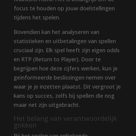
focus te houden op jouw doelstellingen
tijdens het spelen.
Bovendien kan het analyseren van
statistieken en uitbetalingen van spellen
cruciaal zijn. Elk spel heeft zijn eigen odds
en RTP (Return to Player). Door te
begrijpen hoe deze cijfers werken, kun je
geïnformeerde beslissingen nemen over
waar je je inzetten plaatst. Dit vergroot je
kans op succes, zelfs bij spellen die nog
maar net zijn uitgebracht.
Het belang van verantwoordelijk
gokken
Bij het spelen van onbekende