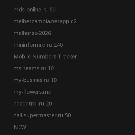
mds-online.ru 50
melbetzambia.netapp c2
melhores-2026
mininformrd.ru 240
Mobile Numbers Tracker
ms-teams.ru 10
my-busines.ru 10
my-flowers.md
nacontrol.ru 20
nail-supermaster.ru 50
NEW