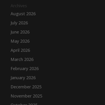
Archives
August 2026
July 2026
June 2026
May 2026
April 2026
March 2026
February 2026
January 2026
December 2025
November 2025