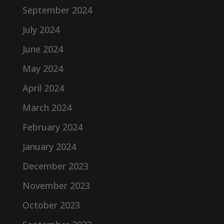
September 2024
July 2024
June 2024
May 2024
April 2024
March 2024
February 2024
January 2024
December 2023
November 2023
October 2023