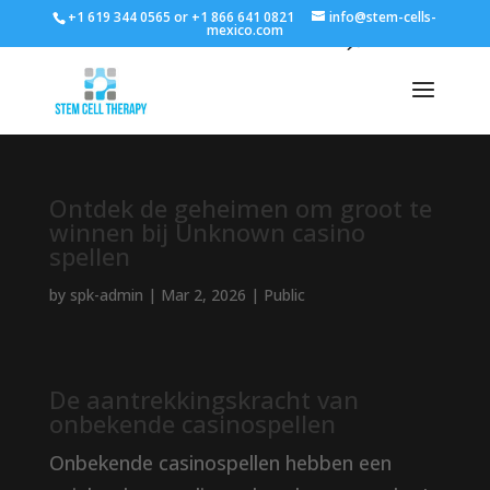
+1 619 344 0565 or +1 866 641 0821
info@stem-cells-
mexico.com
Ontdek de geheimen om groot te
winnen bij Unknown casino
spellen
by
spk-admin
|
Mar 2, 2026
|
Public
De aantrekkingskracht van
onbekende casinospellen
Onbekende casinospellen hebben een