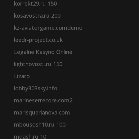
korrekt29.ru 150
kosavostra.ru 200
kz-aviatorgame.comdemo
leedr-project.co.uk
Legalne Kasyno Online
lightnovosti.ru 150
Lizaro
lobby303sky.info
marineserrecore.com2
marisquerianova.com
mbousosh10.ru 100
mdash.ru 10