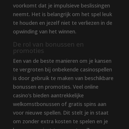
voorkomt dat je impulsieve beslissingen
neemt. Het is belangrijk om het spel leuk
te houden en jezelf niet te verliezen in de
opwinding van het winnen.
De rol van bonussen en
promoties
Een van de beste manieren om je kansen
te vergroten bij onbekende casinospellen
is door gebruik te maken van beschikbare
bonussen en promoties. Veel online
casino’s bieden aantrekkelijke
welkomstbonussen of gratis spins aan
voor nieuwe spellen. Dit stelt je in staat
om zonder extra kosten te spelen en je