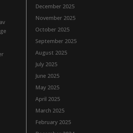
December 2025
November 2025
 av
October 2025
 ge
September 2025
August 2025
er
July 2025
June 2025
May 2025
April 2025
March 2025
February 2025