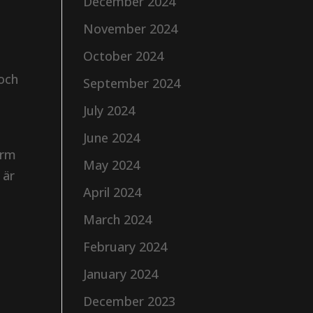
December 2024
November 2024
October 2024
och
September 2024
July 2024
June 2024
orm
May 2024
 är
April 2024
March 2024
February 2024
January 2024
December 2023