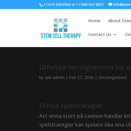
+1 619 344 0565 or +1 866 641 0821
info@stem
Home
About Stem
Contact Us
Cli
Utforska hemligheterna för at
by
spk-admin
|
Feb 27, 2026
|
Uncategorized
Förstå spelstrategier
Att vinna stort på casinon handlar in
spelstrategier kan spelare öka sina ch