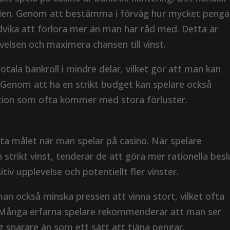
ll den. Genom att bestämma i förväg hur mycket penga
vika att förlora mer än man har råd med. Detta är
velsen och maximera chansen till vinst.
totala bankroll i mindre delar, vilket gör att man kan
. Genom att ha en strikt budget kan spelare också
ration som ofta kommer med stora förluster.
msta målet när man spelar på casino. När spelare
strikt vinst, tenderar de att göra mer rationella besl
itiv upplevelse och potentiellt fler vinster.
an också minska pressen att vinna stort, vilket ofta
er. Många erfarna spelare rekommenderar att man ser
 snarare än som ett sätt att tjäna pengar.