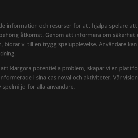
 information och resurser för att hjälpa spelare att
obehörig åtkomst. Genom att informera om säkerhet 
on, bidrar vi till en trygg spelupplevelse. Användare kan
edning.
tt klargöra potentiella problem, skapar vi en plattf
nformerade i sina casinoval och aktiviteter. Vår vision
 spelmiljö för alla användare.