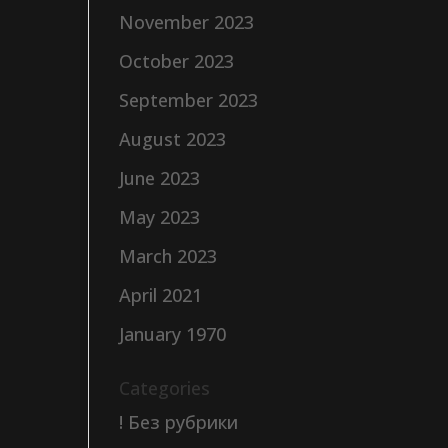
November 2023
October 2023
September 2023
August 2023
June 2023
May 2023
March 2023
April 2021
January 1970
Categories
! Без рубрики