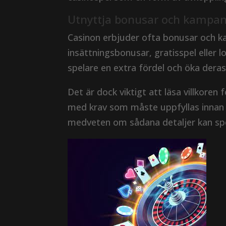
Utnyttja bonusar och kampan
Casinon erbjuder ofta bonusar och ka
insättningsbonusar, gratisspel eller 
spelare en extra fördel och öka dera
Det är dock viktigt att läsa villkor
med krav som måste uppfyllas innan 
medveten om sådana detaljer kan spe