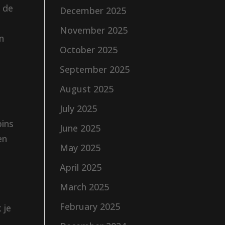
n de
December 2025
November 2025
n
October 2025
September 2025
August 2025
July 2025
pins
June 2025
en
May 2025
April 2025
March 2025
February 2025
 je