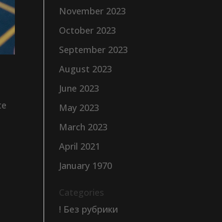
November 2023
October 2023
September 2023
August 2023
June 2023
te
May 2023
March 2023
April 2021
January 1970
l
Categories
! Без рубрики