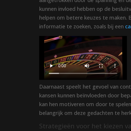
aangetrokken door de spanning en de
kunnen invloed hebben op de besluitv
helpen om betere keuzes te maken. B
informatie te zoeken, zoals bij een
ca
Daarnaast speelt het gevoel van contr
kansen kunnen beïnvloeden door bepaa
kan hen motiveren om door te spelen, z
belangrijk om deze gedachten te herke
Strategieën voor het kiezen v