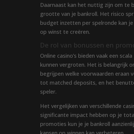
Daarnaast kan het nuttig zijn om te b
grootte van je bankroll. Het risico sp
budget inzetten per spelronde kan je 
op winst te creëren.
De rol van bonussen en prom
Online casino’s bieden vaak een scal
kunnen vergroten. Het is belangrijk
begrijpen welke voorwaarden eraan ve
tot matched deposits, en het benutt
speler.
Het vergelijken van verschillende ca
significante impact hebben op je tot
promoties kun je je bankroll aanzienli
kansen op winnen kan verbeteren.