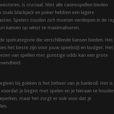
vesteren, is cruciaal. Niet alle casinospellen bieden
n zoals blackjack en poker hebben een lagere
kasten. Spelers zouden zich moeten verdiepen in de re
un kansen op winst te maximaliseren.
fde spelcategorie die verschillende kansen bieden. Het 
ies het beste zijn voor jouw speelstijl en budget. Het
kiezen van spellen met gunstige odds kan een grote
evendheid.
ieën bij gokken is het beheer van je bankroll. Het is
voordat je begint met spelen en je hieraan te houden
 beperken, maar het zorgt er ook voor dat je
len.