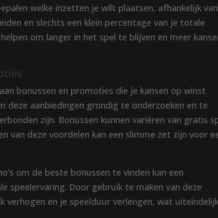
epalen welke inzetten je wilt plaatsen, afhankelijk va
reiden en slechts een klein percentage van je totale
helpen om langer in het spel te blijven en meer kanse
oties
a aan bonussen en promoties die je kansen op winst
 om deze aanbiedingen grondig te onderzoeken en te
rbonden zijn. Bonussen kunnen variëren van gratis s
en van deze voordelen kan een slimme zet zijn voor e
sino’s om de beste bonussen te vinden kan een
ale speelervaring. Door gebruik te maken van deze
jk verhogen en je speelduur verlengen, wat uiteindelijk