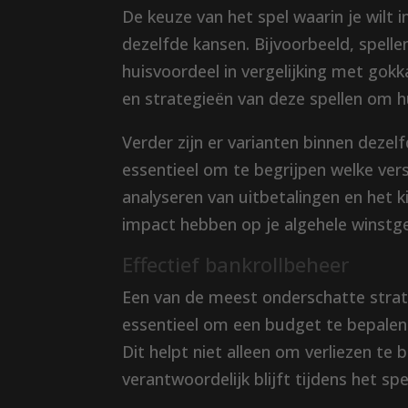
De keuze van het spel waarin je wilt in
dezelfde kansen. Bijvoorbeeld, spelle
huisvoordeel in vergelijking met gok
en strategieën van deze spellen om h
Verder zijn er varianten binnen dezel
essentieel om te begrijpen welke vers
analyseren van uitbetalingen en het 
impact hebben op je algehele winstg
Effectief bankrollbeheer
Een van de meest onderschatte strateg
essentieel om een budget te bepalen 
Dit helpt niet alleen om verliezen te
verantwoordelijk blijft tijdens het spe