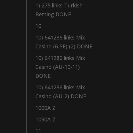
1) 275 links Turkish
Betting DONE
10
10) 641286 links Mix
Casino (6-SE) (2) DONE
10) 641286 links Mix
Casino (AU-10-11)
DONE
10) 641286 links Mix
Casino (AU-2) DONE
1000A Z
1090A Z
11