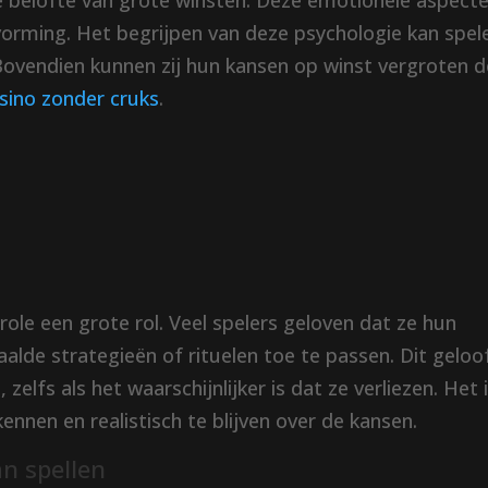
 belofte van grote winsten. Deze emotionele aspect
orming. Het begrijpen van deze psychologie kan spel
ovendien kunnen zij hun kansen op winst vergroten 
sino zonder cruks
.
ole een grote rol. Veel spelers geloven dat ze hun
lde strategieën of rituelen toe te passen. Dit geloo
elfs als het waarschijnlijker is dat ze verliezen. Het 
nnen en realistisch te blijven over de kansen.
an spellen