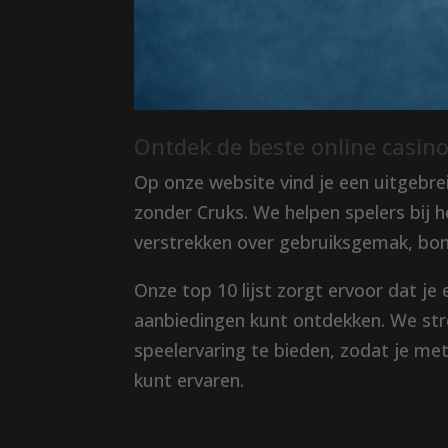
Ontdek de beste online casino
Op onze website vind je een uitgebrei
zonder Cruks. We helpen spelers bij
verstrekken over gebruiksgemak, bo
Onze top 10 lijst zorgt ervoor dat j
aanbiedingen kunt ontdekken. We stre
speelervaring te bieden, zodat je me
kunt ervaren.