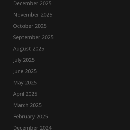
December 2025
November 2025
October 2025
September 2025
August 2025
July 2025
June 2025
May 2025
April 2025
March 2025
February 2025
December 2024