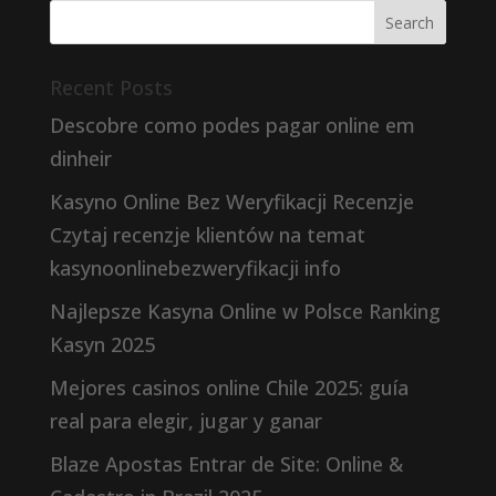
Recent Posts
Descobre como podes pagar online em
dinheir
Kasyno Online Bez Weryfikacji Recenzje
Czytaj recenzje klientów na temat
kasynoonlinebezweryfikacji info
Najlepsze Kasyna Online w Polsce Ranking
Kasyn 2025
Mejores casinos online Chile 2025: guía
real para elegir, jugar y ganar
Blaze Apostas Entrar de Site: Online &