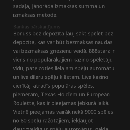
sadaļa, jānorāda izmaksas summa un
izmaksas metode.
Bankas pārskaitījums
Bonuss bez depozīta ļauj sākt spēlēt bez
depozīta, kas var būt bezmaksas naudas
vai bezmaksas griezienu veidā. 888starz ir
viens no populārākajiem kazino spēlētāju
vidū, pateicoties lielajam spēļu automātu
un live dīleru spēļu klāstam. Live kazino
cienītāji atradīs populāras spēles,
piemēram, Texas Hold’em un European
Roulette, kas ir pieejamas jebkurā laikā.
Vietnē pieejamas vairāk nekā 9000 spēles
no 80 spēļu ražotājiem, iekļaujot
daudzveidīgus spēļu automātus, galda