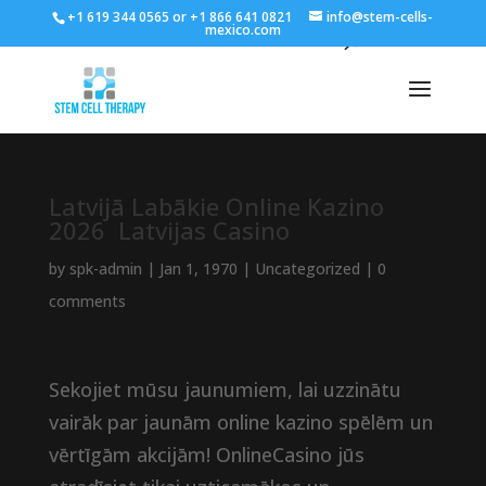
+1 619 344 0565 or +1 866 641 0821
info@stem-cells-
mexico.com
Latvijā Labākie Online Kazino
2026 ️ Latvijas Casino
by
spk-admin
|
Jan 1, 1970
|
Uncategorized
|
0
comments
Sekojiet mūsu jaunumiem, lai uzzinātu
vairāk par jaunām online kazino spēlēm un
vērtīgām akcijām! OnlineCasino jūs