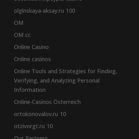
olginskaya-aksay.ru 100
OM
OM cc
Online Casino
Online casinos
Online Tools and Strategies for Finding,
Verifying, and Analyzing Personal
Information
Online-Casinos Österreich
ortokonovalov.ru 10
otzivorgt.ru 10
Our Partners