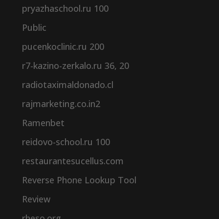
pryazhaschool.ru 100
Public
pucenkoclinic.ru 200
r7-kazino-zerkalo.ru 36, 20
radiotaximaldonado.cl
rajmarketing.co.in2
Ramenbet
reidovo-school.ru 100
restaurantesucellus.com
Reverse Phone Lookup Tool
Review
rheso.org