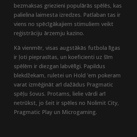
bezmaksas griezieni populārās spēlēs, kas
palielina laimesta izredzes. Patlaban tas ir
viens no spēcīgākajiem stimuliem veikt
reģistrāciju ārzemju kazino.
Kā vienmēr, visas augstākās futbola līgas
ir ļoti pieprasītas, un koeficienti uz šīm
spēlēm ir diezgan labvēlīgi. Papildus
blekdžekam, ruletei un Hold ’em pokeram
varat izmēģināt arī dažādus Pragmatic
spēļu šovus. Protams, lielie vārdi arī
netrūkst, jo šeit ir spēles no Nolimit City,
Pragmatic Play un Microgaming.