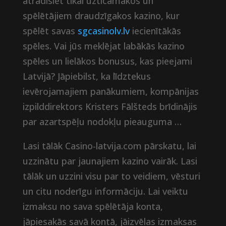
atradīsiet tikai uzticamākos un
spēlētājiem draudzīgakos kazino, kur
spēlēt savas
sgcasinolv.lv
iecienītākās
spēles. Vai jūs meklējat labākās kazino
spēles un lielākos bonusus, kas pieejami
Latvijā? Jāpiebilst, ka līdztekus
ievērojamajiem panākumiem, kompānijas
izpilddirektors Kristers Fālšteds brīdinājis
par azartspēļu nodokļu pieauguma …
Lasi tālāk Casino-latvija.com pārskatu, lai
uzzinātu par jaunajiem kazino vairāk. Lasi
tālāk un uzzini visu par to veidiem, vēsturi
un citu noderīgu informāciju. Lai veiktu
izmaksu no sava spēlētāja konta,
jāpiesakās savā kontā, jāizvēlas izmaksas