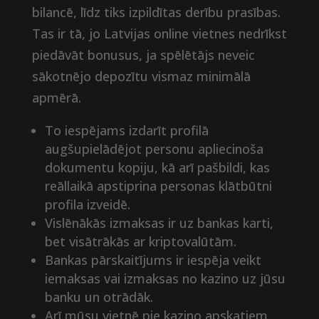
bilancē, līdz tiks izpildītas derību prasības.
Tas ir tā, jo Latvijas online vietnes nedrīkst
piedāvāt bonusus, ja spēlētājs neveic
sākotnējo depozītu vismaz minimālā
apmērā.
To iespējams izdarīt profilā
augšupielādējot personu apliecinoša
dokumentu kopiju, kā arī pašbildi, kas
reāllaikā apstiprina personas klātbūtni
profila izveidē.
Vislēnākās izmaksas ir uz bankas karti,
bet visātrākās ar kriptovalūtām.
Bankas pārskaitījums ir iespēja veikt
iemaksas vai izmaksas no kazino uz jūsu
banku un otrādāk.
Arī mūsu vietnē pie kazino apskatiem