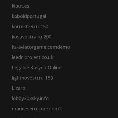
klout.es
koboldportugal
korrekt29.ru 150
kosavostra.ru 200
kz-aviatorgame.comdemo
leedr-project.co.uk
Legalne Kasyno Online
lightnovosti.ru 150
Lizaro
lobby303sky.info
marineserrecore.com2