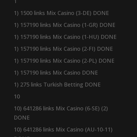
1
1) 1500 links Mix Casino (3-DE) DONE
1) 157190 links Mix Casino (1-GR) DONE
1) 157190 links Mix Casino (1-HU) DONE
1) 157190 links Mix Casino (2-FI) DONE
1) 157190 links Mix Casino (2-PL) DONE
1) 157190 links Mix Casino DONE
1) 275 links Turkish Betting DONE
10
10) 641286 links Mix Casino (6-SE) (2)
DONE
10) 641286 links Mix Casino (AU-10-11)