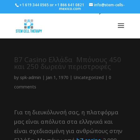
+1 619 344 0565 or +1 866 641 0821
info@stem-cells-
mexico.com
B7 Casino Ελλάδα ️ Μπόνους 450
και 250 δωρεάν περιστροφές
by
spk-admin
|
Jan 1, 1970
|
Uncategorized
|
0
comments
Για τη διευκόλυνσή σας, η πλατφόρμα
μας είναι απόλυτα στα ελληνικά και
είναι σχεδιασμένη για ανθρώπους στην