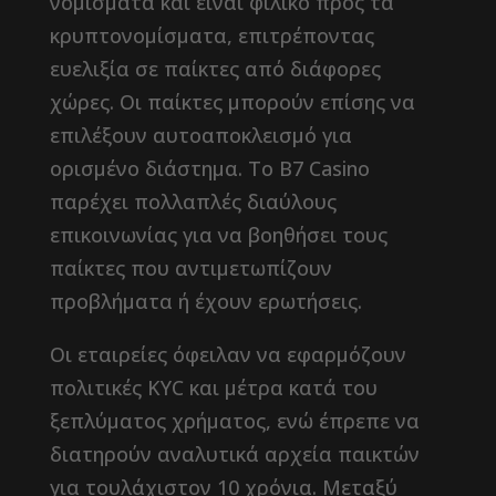
νομίσματα και είναι φιλικό προς τα
κρυπτονομίσματα, επιτρέποντας
ευελιξία σε παίκτες από διάφορες
χώρες. Οι παίκτες μπορούν επίσης να
επιλέξουν αυτοαποκλεισμό για
ορισμένο διάστημα. Το B7 Casino
παρέχει πολλαπλές διαύλους
επικοινωνίας για να βοηθήσει τους
παίκτες που αντιμετωπίζουν
προβλήματα ή έχουν ερωτήσεις.
Οι εταιρείες όφειλαν να εφαρμόζουν
πολιτικές KYC και μέτρα κατά του
ξεπλύματος χρήματος, ενώ έπρεπε να
διατηρούν αναλυτικά αρχεία παικτών
για τουλάχιστον 10 χρόνια. Μεταξύ