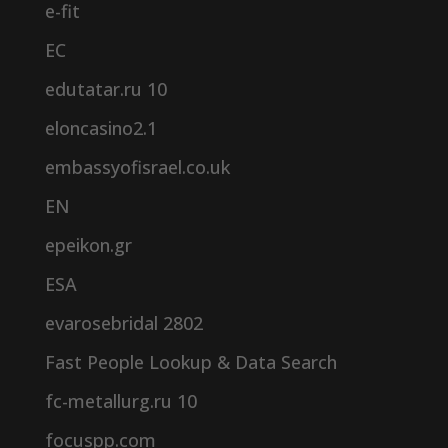
e-fit
EC
edutatar.ru 10
eloncasino2.1
embassyofisrael.co.uk
EN
epeikon.gr
ESA
evarosebridal 2802
Fast People Lookup & Data Search
fc-metallurg.ru 10
focuspp.com