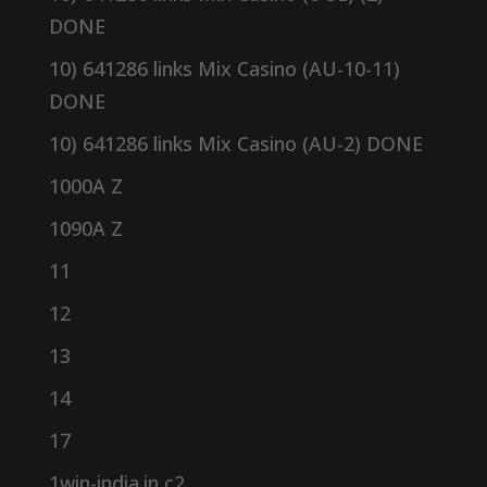
DONE
10) 641286 links Mix Casino (AU-10-11)
DONE
10) 641286 links Mix Casino (AU-2) DONE
1000A Z
1090A Z
11
12
13
14
17
1win-india.in c2