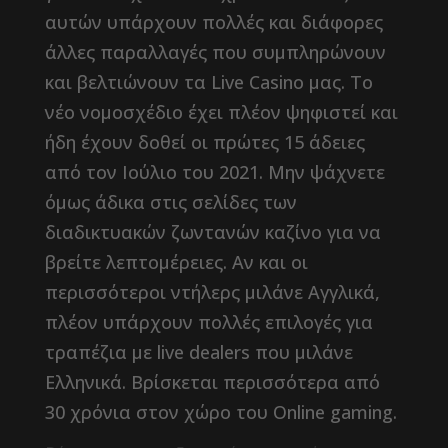
αυτών υπάρχουν πολλές και διάφορες
άλλες παραλλαγές που συμπληρώνουν
και βελτιώνουν τα Live Casino μας. Το
νέο νομοσχέδιο έχει πλέον ψηφιστεί και
ήδη έχουν δοθεί οι πρώτες 15 άδειες
από τον Ιούλιο του 2021. Μην ψάχνετε
όμως άδικα στις σελίδες των
διαδικτυακών ζωντανών καζίνο για να
βρείτε λεπτομέρειες. Αν και οι
περισσότεροι ντήλερς μιλάνε Αγγλικά,
πλέον υπάρχουν πολλές επιλογές για
τραπέζια με live dealers που μιλάνε
Ελληνικά. Βρίσκεται περισσότερα από
30 χρόνια στον χώρο του Online gaming.