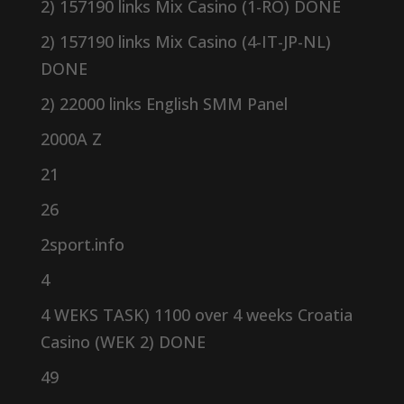
2) 157190 links Mix Casino (1-RO) DONE
2) 157190 links Mix Casino (4-IT-JP-NL)
DONE
2) 22000 links English SMM Panel
2000A Z
21
26
2sport.info
4
4 WEKS TASK) 1100 over 4 weeks Croatia
Casino (WEK 2) DONE
49