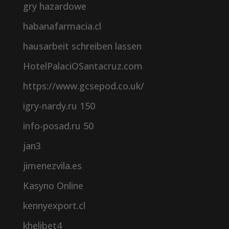
gry hazardowe
habanafarmacia.cl
hausarbeit schreiben lassen
HotelPalaciOSantacruz.com
https://www.gcsepod.co.uk/
igry-nardy.ru 150
info-posad.ru 50
jan3
jimenezvila.es
Kasyno Online
kennyexport.cl
khelibet4