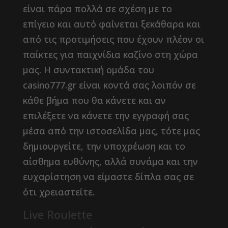
είναι πάρα πολλά σε σχέση με το
επίγειο και αυτό φαίνεται ξεκάθαρα και
από τις προτιμήσεις που έχουν πλέον οι
παίκτες για παιχνίδια καζίνο στη χώρα
μας. Η συντακτική ομάδα του
casino777.gr είναι κοντά σας λοιπόν σε
κάθε βήμα που θα κάνετε και αν
επιλέξετε να κάνετε την εγγραφή σας
μέσα από την ιστοσελίδα μας, τότε μας
δημιουργείτε, την υποχρέωση και το
αίσθημα ευθύνης, αλλά συνάμα και την
ευχαρίστηση να είμαστε δίπλα σας σε
ότι χρειαστείτε.
Live Roulette