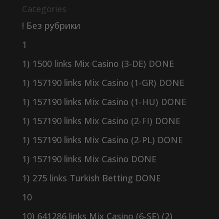
Categories
! Без рубрики
1
1) 1500 links Mix Casino (3-DE) DONE
1) 157190 links Mix Casino (1-GR) DONE
1) 157190 links Mix Casino (1-HU) DONE
1) 157190 links Mix Casino (2-FI) DONE
1) 157190 links Mix Casino (2-PL) DONE
1) 157190 links Mix Casino DONE
1) 275 links Turkish Betting DONE
10
10) 641286 links Mix Casino (6-SE) (2)