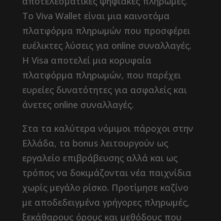
αποτελεσματικές ψηφιακές πληρωμές.
Το Viva Wallet είναι μια καινοτόμα
πλατφόρμα πληρωμών που προσφέρει
ευέλικτες λύσεις για online συναλλαγές.
Η Visa αποτελεί μια κορυφαία
πλατφόρμα πληρωμών, που παρέχει
ευρείες δυνατότητες για ασφαλείς και
άνετες online συναλλαγές.
Στα τα καλύτερα νόμιμοι πάροχοι στην
Ελλάδα, τα bonus λειτουργούν ως
εργαλείο επιβράβευσης αλλά και ως
τρόπος να δοκιμάζονται νέα παιχνίδια
χωρίς μεγάλο ρίσκο. Προτίμησε καζίνο
με αποδεδειγμένα γρήγορες πληρωμές,
ξεκάθαρους όρους και μεθόδους που