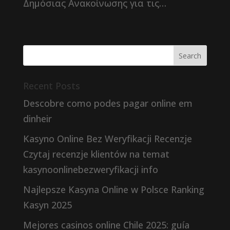
Δημόσιας Ανακοίνωσης για τις…
Recent Posts
Descobre como podes pagar online em
dinheir
Kasyno Online Bez Weryfikacji Recenzje
Czytaj recenzje klientów na temat
kasynoonlinebezweryfikacji info
Najlepsze Kasyna Online w Polsce Ranking
Kasyn 2025
Mejores casinos online Chile 2025: guía