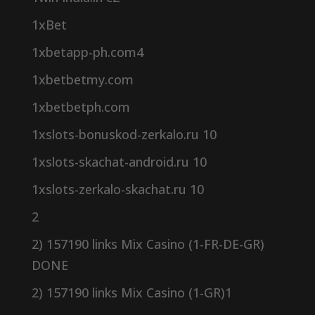
1xBet
1xbetapp-ph.com4
1xbetbetmy.com
1xbetbetph.com
1xslots-bonuskod-zerkalo.ru 10
1xslots-skachat-android.ru 10
1xslots-zerkalo-skachat.ru 10
2
2) 157190 links Mix Casino (1-FR-DE-GR)
DONE
2) 157190 links Mix Casino (1-GR)1