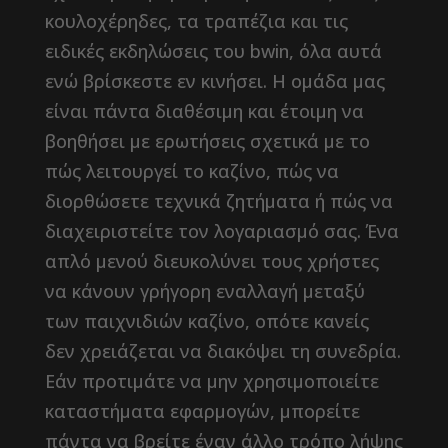
κουλοχέρηδες, τα τραπέζια και τις
ειδικές εκδηλώσεις του bwin, όλα αυτά
ενώ βρίσκεστε εν κινήσει. Η ομάδα μας
είναι πάντα διαθέσιμη και έτοιμη να
βοηθήσει με ερωτήσεις σχετικά με το
πώς λειτουργεί το καζίνο, πώς να
διορθώσετε τεχνικά ζητήματα ή πώς να
διαχειριστείτε τον λογαριασμό σας. Ένα
απλό μενού διευκολύνει τους χρήστες
να κάνουν γρήγορη εναλλαγή μεταξύ
των παιχνιδιών καζίνο, οπότε κανείς
δεν χρειάζεται να διακόψει τη συνεδρία.
Εάν προτιμάτε να μην χρησιμοποιείτε
καταστήματα εφαρμογών, μπορείτε
πάντα να βρείτε έναν άλλο τρόπο λήψης