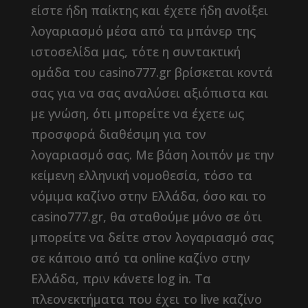
είστε ήδη παίκτης και έχετε ήδη ανοίξει
λογαριασμό μέσα από τα μπάνερ της
ιστοσελίδα μας, τότε η συντακτική
ομάδα του casino777.gr βρίσκεται κοντά
σας για να σας αναλύσει αξιόπιστα και
με γνώση, ότι μπορείτε να έχετε ως
προσφορά διαθέσιμη για τον
λογαριασμό σας. Με βάση λοιπόν με την
κείμενη ελληνική νομοθεσία, τόσο τα
νόμιμα καζίνο στην Ελλάδα, όσο και το
casino777.gr, θα σταθούμε μόνο σε ότι
μπορείτε να δείτε στον λογαριασμό σας
σε κάποιο από τα online καζίνο στην
Ελλάδα, πριν κάνετε log in. Τα
πλεονεκτήματα που έχει το live καζίνο