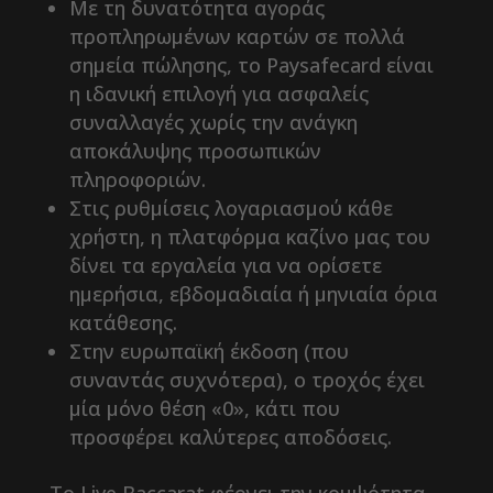
Με τη δυνατότητα αγοράς
προπληρωμένων καρτών σε πολλά
σημεία πώλησης, το Paysafecard είναι
η ιδανική επιλογή για ασφαλείς
συναλλαγές χωρίς την ανάγκη
αποκάλυψης προσωπικών
πληροφοριών.
Στις ρυθμίσεις λογαριασμού κάθε
χρήστη, η πλατφόρμα καζίνο μας του
δίνει τα εργαλεία για να ορίσετε
ημερήσια, εβδομαδιαία ή μηνιαία όρια
κατάθεσης.
Στην ευρωπαϊκή έκδοση (που
συναντάς συχνότερα), ο τροχός έχει
μία μόνο θέση «0», κάτι που
προσφέρει καλύτερες αποδόσεις.