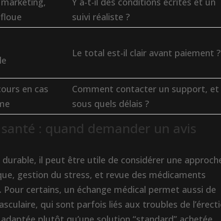
marketing,
Y a-t-il des conditions écrites et un
 floue
suivi réaliste ?
Le total est-il clair avant paiement ?
le
cours en cas
Comment contacter un support, et
ème
sous quels délais ?
 santé : quand demander un avis
 durable, il peut être utile de considérer une approch
sique, gestion du stress, et revue des médicaments
e. Pour certains, un échange médical permet aussi de
asculaire, qui sont parfois liés aux troubles de l’érecti
n adaptée plutôt qu’une solution “standard” achetée