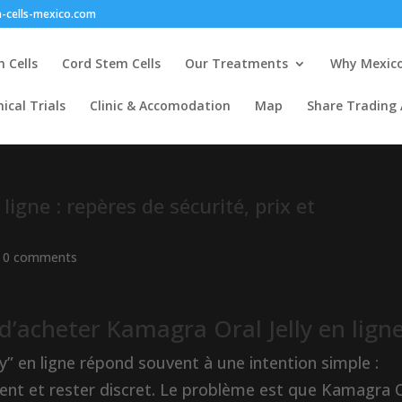
-cells-mexico.com
 Cells
Cord Stem Cells
Our Treatments
Why Mexic
nical Trials
Clinic & Accomodation
Map
Share Trading
igne : repères de sécurité, prix et
|
0 comments
 d’acheter Kamagra Oral Jelly en lign
y” en ligne répond souvent à une intention simple :
nt et rester discret. Le problème est que Kamagra 