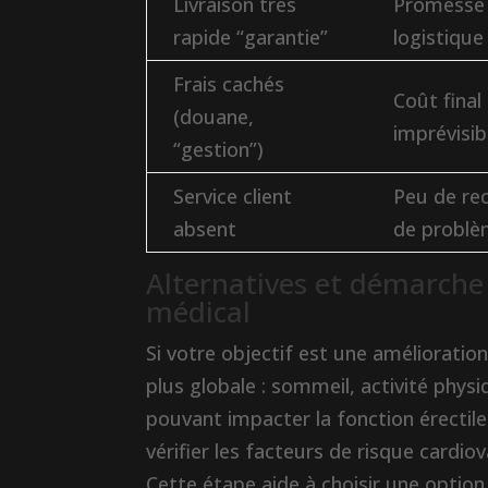
Livraison très
Promesse 
rapide “garantie”
logistique
Frais cachés
Coût final
(douane,
imprévisib
“gestion”)
Service client
Peu de re
absent
de probl
Alternatives et démarche
médical
Si votre objectif est une amélioration
plus globale : sommeil, activité phy
pouvant impacter la fonction érectil
vérifier les facteurs de risque cardiov
Cette étape aide à choisir une optio