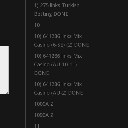
1) 275 links Turkish
Betting DONE
10
10) 641286 links Mix
Casino (6-SE) (2) DONE
10) 641286 links Mix
Casino (AU-10-11)
DONE
10) 641286 links Mix
Casino (AU-2) DONE
1000A Z
1090A Z
11