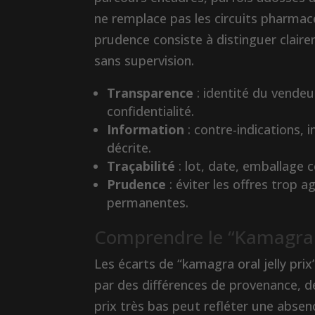
ne remplace pas les circuits pharma
prudence consiste à distinguer clair
sans supervision.
Transparence
: identité du vendeu
confidentialité.
Information
: contre-indications, 
décrite.
Traçabilité
: lot, date, emballage c
Prudence
: éviter les offres trop 
permanentes.
Comprendre le “Kamagra Or
Les écarts de “kamagra oral jelly pri
par des différences de provenance, d
prix très bas peut refléter une abse