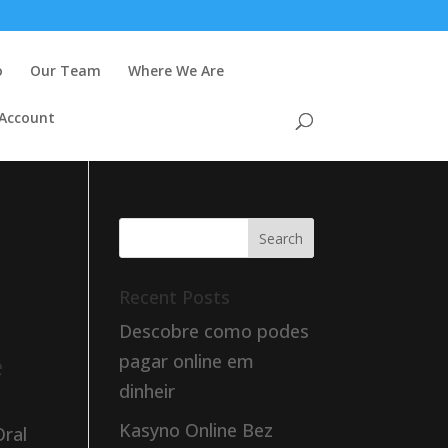
o
Our Team
Where We Are
 Account
Recent Posts
Descobre como podes
e
pagar online em
dinheir
Kasyno Online Bez
Oral