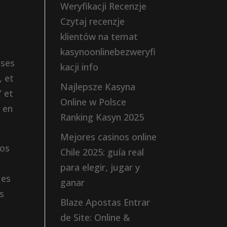
Weryfikacji Recenzje
e
Czytaj recenzje
klientów na temat
kasynoonlinebezweryfi
uses
kacji info
, et
Najlepsze Kasyna
” et
Online w Polsce
t en
Ranking Kasyn 2025
Mejores casinos online
vos
Chile 2025: guía real
para elegir, jugar y
ues
ganar
s
Blaze Apostas Entrar
de Site: Online &