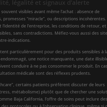
ité, légalité et signaux d’alerte
nt souvent visibles avant même l’achat : absence de
, promesses “miracle”, ou descriptions incohérentes.
 l’identité de l’entreprise, les conditions de retour, et
bles, sans contradictions. Méfiez-vous aussi des sit
tre-indications.
tent particulièrement pour des produits sensibles à l
e endommagé, une notice manquante, une date illisibl
ivent conduire à ne pas consommer le produit. En ca
nsultation médicale sont des réflexes prudents.
hcare”, certains patients préfèrent discuter de leurs
stress, métabolisme) plutôt que de chercher une solu
omme Baja California, l’offre de soins peut inclure de
des protocoles ou à l’observation clinique, même si 