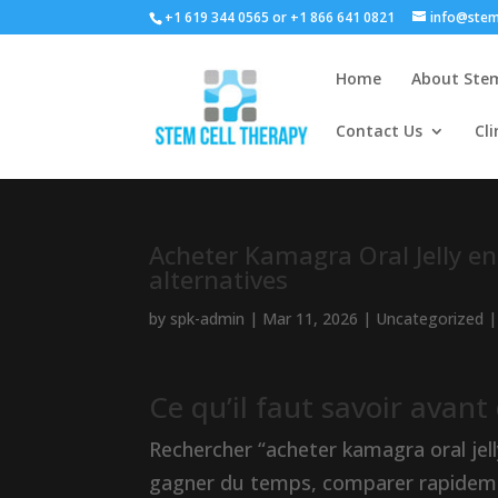
+1 619 344 0565 or +1 866 641 0821
info@stem
Home
About Stem
Contact Us
Cli
Acheter Kamagra Oral Jelly en l
alternatives
by
spk-admin
|
Mar 11, 2026
|
Uncategorized
Ce qu’il faut savoir avant
Rechercher “acheter kamagra oral jell
gagner du temps, comparer rapideme