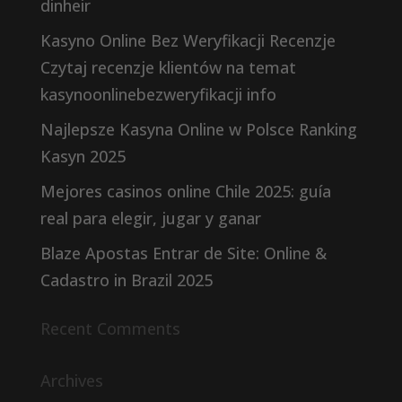
dinheir
Kasyno Online Bez Weryfikacji Recenzje
Czytaj recenzje klientów na temat
kasynoonlinebezweryfikacji info
Najlepsze Kasyna Online w Polsce Ranking
Kasyn 2025
Mejores casinos online Chile 2025: guía
real para elegir, jugar y ganar
Blaze Apostas Entrar de Site: Online &
Cadastro in Brazil 2025
Recent Comments
Archives