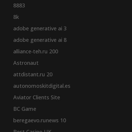
8883
8k
adobe generative ai 3
adobe generative ai 8
alliance-teh.ru 200
Astronaut
attdistant.ru 20
autonomoskitdigital.es
Aviator Clients Site
BC Game
beregaevo.runews 10
Best Casino UK