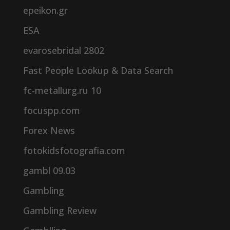
epeikon.gr
ESA
evarosebridal 2802
Fast People Lookup & Data Search
fc-metallurg.ru 10
focuspp.com
Forex News
fotokidsfotografia.com
gambl 09.03
Gambling
Gambling Review