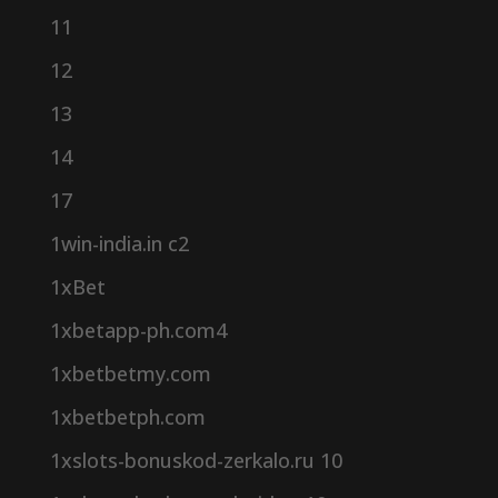
11
12
13
14
17
1win-india.in c2
1xBet
1xbetapp-ph.com4
1xbetbetmy.com
1xbetbetph.com
1xslots-bonuskod-zerkalo.ru 10