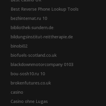
Best Reverse Phone Lookup Tools
bezhinternat.ru 10
bibliothek-sundern.de
bildungsinstitut-reittherapie.de
binobi02
biofuels-scotland.co.uk
blackdownmotorcompany 0103
bou-sosh10.ru 10
brokenfutures.co.uk
casino
Casino ohne Lugas