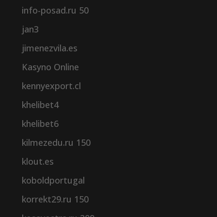
info-posad.ru 50
jan3
jimenezvila.es
Kasyno Online
kennyexport.cl
khelibet4
khelibet6
kilmezedu.ru 150
klout.es
koboldportugal
korrekt29.ru 150