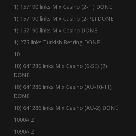
1) 157190 links Mix Casino (2-FI) DONE
1) 157190 links Mix Casino (2-PL) DONE
1) 157190 links Mix Casino DONE
1) 275 links Turkish Betting DONE
10
10) 641286 links Mix Casino (6-SE) (2)
DONE
10) 641286 links Mix Casino (AU-10-11)
DONE
10) 641286 links Mix Casino (AU-2) DONE
1000A Z
1090A Z