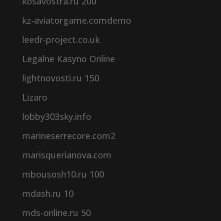
kosavostra.ru 200
kz-aviatorgame.comdemo
leedr-project.co.uk
Legalne Kasyno Online
lightnovosti.ru 150
Lizaro
lobby303sky.info
marineserrecore.com2
marisquerianova.com
mbousosh10.ru 100
mdash.ru 10
mds-online.ru 50