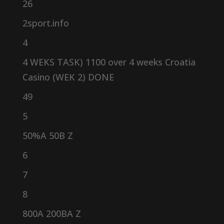
26
2sport.info
4
4 WEKS TASK) 1100 over 4 weeks Croatia
Casino (WEK 2) DONE
49
5
50%A 50B Z
6
7
8
800A 200BA Z