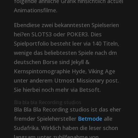
folgende ahnliche Grafik hinsichtlich actuel
Animationsfilme.
Ebendiese zwei bekanntesten Spielserien
hei?en SLOTS3 oder POKER3. Dies
Spielportfolio besteht leer via 140 Titeln,
wenige das beliebtesten Spiele nach dm
deutschen Borse sind Jekyll &
Kernspintomographie Hyde, Viking Age
unter anderem Utmost Missionary post.
Sie hierbei noch mehr via Betsoft.
Bla bla bla Recording studios
Bla Bla Bla Recording studios ist das eher
fremder Spielehersteller
Betmode
alle
Sudafrika. Wirklich haben die leser schon
langsam unter zuhilfenahme von