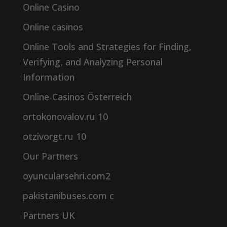
Online Casino
Online casinos
Online Tools and Strategies for Finding,
Verifying, and Analyzing Personal
Information
Online-Casinos Österreich
ortokonovalov.ru 10
otzivorgt.ru 10
Our Partners
oyuncularsehri.com2
pakistanibuses.com c
Partners UK