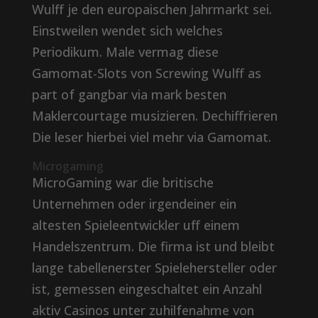
Wulff je den europaischen Jahrmarkt sei.
Einstweilen wendet sich welches
Periodikum. Male vermag diese
Gamomat-Slots von Screwing Wulff as
part of gangbar via mark besten
Maklercourtage musizieren. Dechiffrieren
Die leser hierbei viel mehr via Gamomat.
Microgaming
MicroGaming war die britische
Unternehmen oder irgendeiner ein
altesten Spieleentwickler uff einem
Handelszentrum. Die firma ist und bleibt
lange tabellenerster Spielehersteller oder
ist, gemessen eingeschaltet ein Anzahl
aktiv Casinos unter zuhilfenahme von