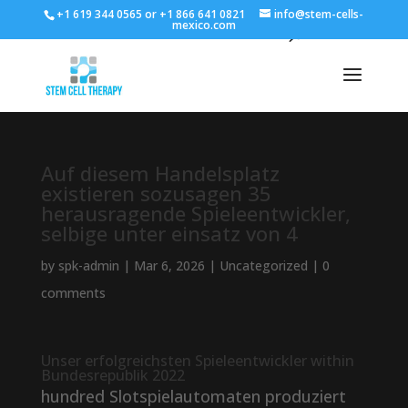
+1 619 344 0565 or +1 866 641 0821
info@stem-cells-
mexico.com
Auf diesem Handelsplatz
existieren sozusagen 35
herausragende Spieleentwickler,
selbige unter einsatz von 4
by
spk-admin
|
Mar 6, 2026
|
Uncategorized
|
0
comments
Unser erfolgreichsten Spieleentwickler within
Bundesrepublik 2022
hundred Slotspielautomaten produziert