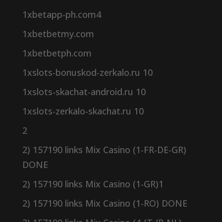
1xbetapp-ph.com4
1xbetbetmy.com
1xbetbetph.com
1xslots-bonuskod-zerkalo.ru 10
1xslots-skachat-android.ru 10
1xslots-zerkalo-skachat.ru 10
2
2) 157190 links Mix Casino (1-FR-DE-GR)
DONE
2) 157190 links Mix Casino (1-GR)1
2) 157190 links Mix Casino (1-RO) DONE