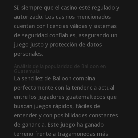
Sí, siempre que el casino esté regulado y
autorizado. Los casinos mencionados
cuentan con licencias válidas y sistemas
de seguridad confiables, asegurando un
juego justo y protección de datos
personales.
Análisis de la popularidad de Balloon en
Guatemala
La sencillez de Balloon combina
perfectamente con la tendencia actual
entre los jugadores guatemaltecos que
buscan juegos rápidos, fáciles de
entender y con posibilidades constantes
de ganancia. Este juego ha ganado
terreno frente a tragamonedas más