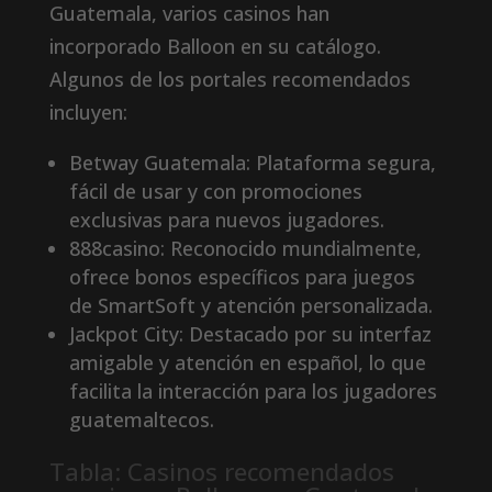
Guatemala, varios casinos han
incorporado Balloon en su catálogo.
Algunos de los portales recomendados
incluyen:
Betway Guatemala: Plataforma segura,
fácil de usar y con promociones
exclusivas para nuevos jugadores.
888casino: Reconocido mundialmente,
ofrece bonos específicos para juegos
de SmartSoft y atención personalizada.
Jackpot City: Destacado por su interfaz
amigable y atención en español, lo que
facilita la interacción para los jugadores
guatemaltecos.
Tabla: Casinos recomendados