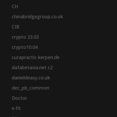
CH
chinabridgegroup.co.uk
CIB
crypto 23.03
crypto10.04
curapractic-kerpen.de
dafabetasia.net c2
danieldeasy.co.uk
dec_pb_common
Doctor
e-fit