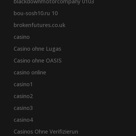
blackdownmotorcompany 0103
bou-sosh10.ru 10
brokenfutures.co.uk
casino
Casino ohne Lugas
Casino ohne OASIS
casino online
casino1
casino2
casino3
casino4
Casinos Ohne Verifizierun