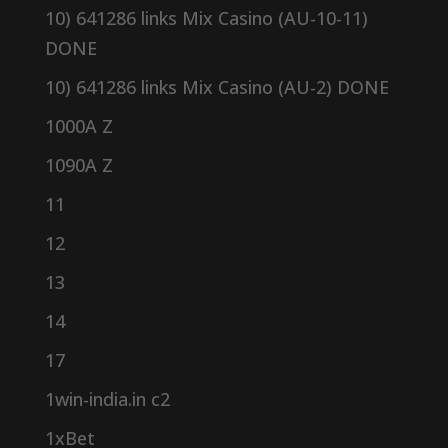
10) 641286 links Mix Casino (AU-10-11)
DONE
10) 641286 links Mix Casino (AU-2) DONE
1000A Z
1090A Z
11
12
13
14
17
1win-india.in c2
1xBet