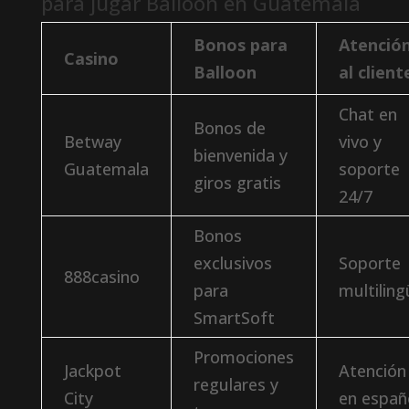
para jugar Balloon en Guatemala
Bonos para
Atenció
Casino
Balloon
al client
Chat en
Bonos de
Betway
vivo y
bienvenida y
Guatemala
soporte
giros gratis
24/7
Bonos
exclusivos
Soporte
888casino
para
multiling
SmartSoft
Promociones
Jackpot
Atención
regulares y
City
en españ