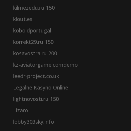
kilmezedu.ru 150
klout.es
koboldportugal
korrekt29.ru 150
kosavostra.ru 200
kz-aviatorgame.comdemo
leedr-project.co.uk
Legalne Kasyno Online
lightnovosti.ru 150
Lizaro
lobby303sky.info