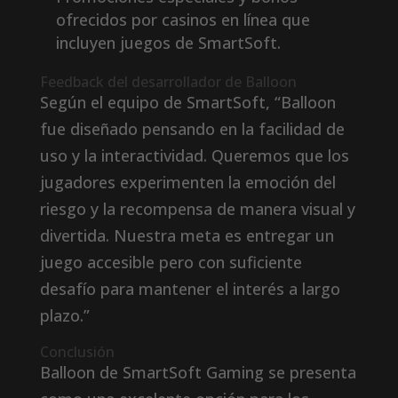
ofrecidos por casinos en línea que
incluyen juegos de SmartSoft.
Feedback del desarrollador de Balloon
Según el equipo de SmartSoft, “Balloon
fue diseñado pensando en la facilidad de
uso y la interactividad. Queremos que los
jugadores experimenten la emoción del
riesgo y la recompensa de manera visual y
divertida. Nuestra meta es entregar un
juego accesible pero con suficiente
desafío para mantener el interés a largo
plazo.”
Conclusión
Balloon de SmartSoft Gaming se presenta