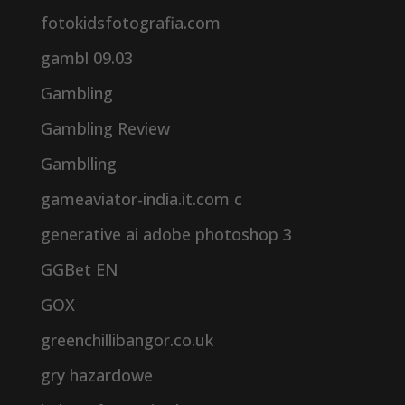
fotokidsfotografia.com
gambl 09.03
Gambling
Gambling Review
Gamblling
gameaviator-india.it.com c
generative ai adobe photoshop 3
GGBet EN
GOX
greenchillibangor.co.uk
gry hazardowe