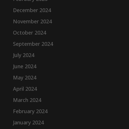
December 2024
November 2024
October 2024
September 2024
July 2024
June 2024
May 2024
April 2024
March 2024
February 2024
January 2024