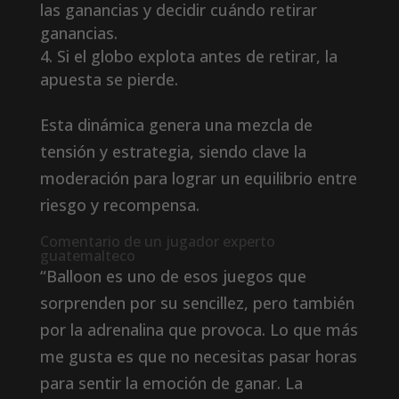
las ganancias y decidir cuándo retirar
ganancias.
Si el globo explota antes de retirar, la
apuesta se pierde.
Esta dinámica genera una mezcla de
tensión y estrategia, siendo clave la
moderación para lograr un equilibrio entre
riesgo y recompensa.
Comentario de un jugador experto
guatemalteco
“Balloon es uno de esos juegos que
sorprenden por su sencillez, pero también
por la adrenalina que provoca. Lo que más
me gusta es que no necesitas pasar horas
para sentir la emoción de ganar. La