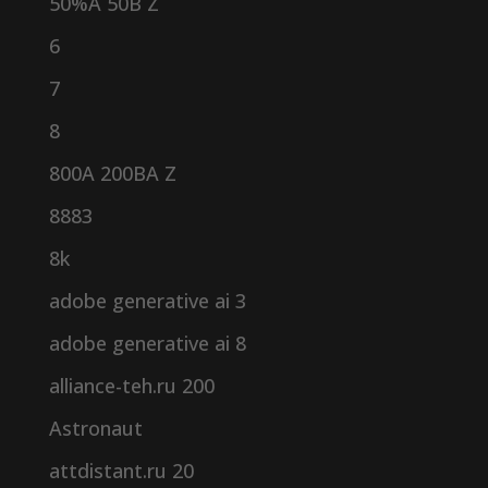
50%A 50B Z
6
7
8
800A 200BA Z
8883
8k
adobe generative ai 3
adobe generative ai 8
alliance-teh.ru 200
Astronaut
attdistant.ru 20