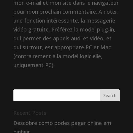
mon e-mail et mon site dans le navigateur
pour mon prochain commentaire. A noter,
une fonction intéressante, la messagerie
vidéo gratuite. Préférez la model plug-in,
qui permet des appels audi et vidéo, et
qui surtout, est appropriate PC et Mac
(contrairement à la model logicielle,
uniquement PC).
Recent Posts
Descobre como podes pagar online em
dinheir