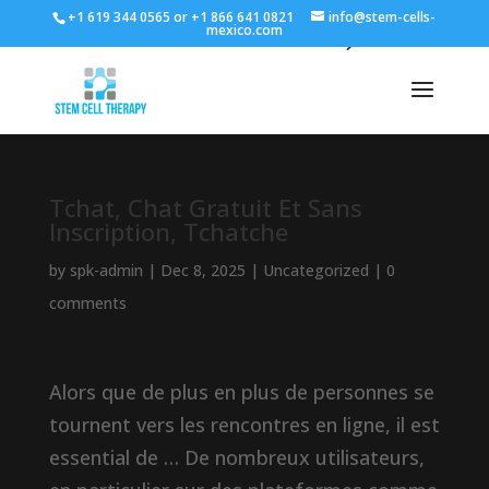
+1 619 344 0565 or +1 866 641 0821
info@stem-cells-
mexico.com
Tchat, Chat Gratuit Et Sans
Inscription, Tchatche
by
spk-admin
|
Dec 8, 2025
|
Uncategorized
|
0
comments
Alors que de plus en plus de personnes se
tournent vers les rencontres en ligne, il est
essential de … De nombreux utilisateurs,